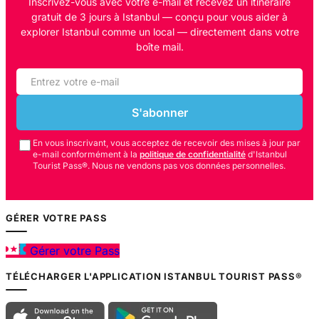
Inscrivez-vous avec votre e-mail et recevez un itinéraire
gratuit de 3 jours à Istanbul — conçu pour vous aider à
explorer Istanbul comme un local — directement dans votre
boîte mail.
S'abonner
En vous inscrivant, vous acceptez de recevoir des mises à jour par
e-mail conformément à la
politique de confidentialité
d'Istanbul
Tourist Pass®. Nous ne vendons pas vos données personnelles.
GÉRER VOTRE PASS
Gérer votre Pass
TÉLÉCHARGER L'APPLICATION ISTANBUL TOURIST PASS®