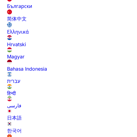
Български
简体中文
Ελληνικά
Hrvatski
Magyar
Bahasa Indonesia
עברית
हिन्दी
فارسی
日本語
한국어