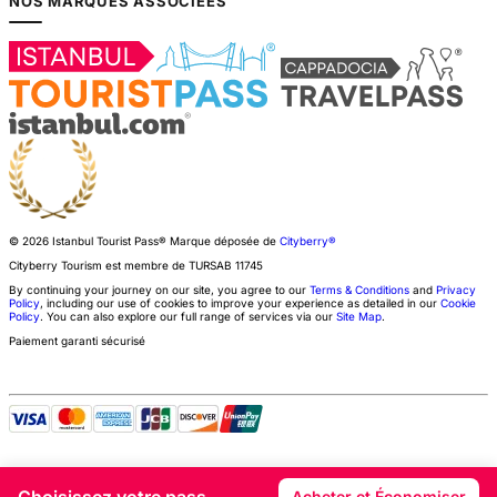
NOS MARQUES ASSOCIÉES
© 2026 Istanbul Tourist Pass®
Marque déposée de
Cityberry®
Cityberry Tourism est membre de
TURSAB
11745
By continuing your journey on our site, you agree to our
Terms & Conditions
and
Privacy
Policy
, including our use of cookies to improve your experience as detailed in our
Cookie
Policy
. You can also explore our full range of services via our
Site Map
.
Paiement garanti sécurisé
Choisissez votre pass
Acheter et Économiser