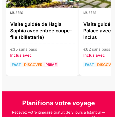
MUSÉES
MUSÉES
Visite guidée de Hagia
Visite guidée 
Sophia avec entrée coupe-
Palace avec bil
file (billetterie)
inclus
€
35
sans pass
€
62
sans pass
Inclus avec
Inclus avec
FAST
DISCOVER
PRIME
FAST
DISCOVER
Planifions votre voyage
Recevez votre itinéraire gratuit de 3 jours à Istanbul —