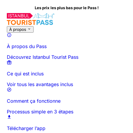
Les prix les plus bas pour le Pass !
À propos de cette activité
Aperçu
Horaires et Durée
Tout sur
À
À propos
À propos du Pass
Découvrez Istanbul Tourist Pass
Ce qui est inclus
Voir tous les avantages inclus
Comment ça fonctionne
Processus simple en 3 étapes
Télécharger l’app