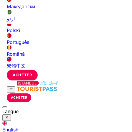
Македонски
اردو
Polski
Português
Română
繁體中文
ACHETER
ACHETER
Langue
English