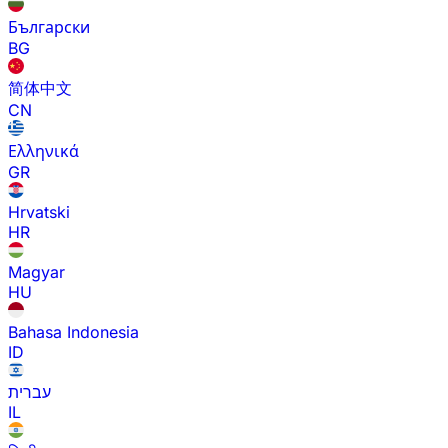
Български
BG
简体中文
CN
Ελληνικά
GR
Hrvatski
HR
Magyar
HU
Bahasa Indonesia
ID
עברית
IL