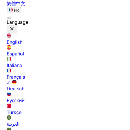
繁體中文
FR
Language
English
Español
Italiano
Français
✓
Deutsch
Русский
Türkçe
العربية