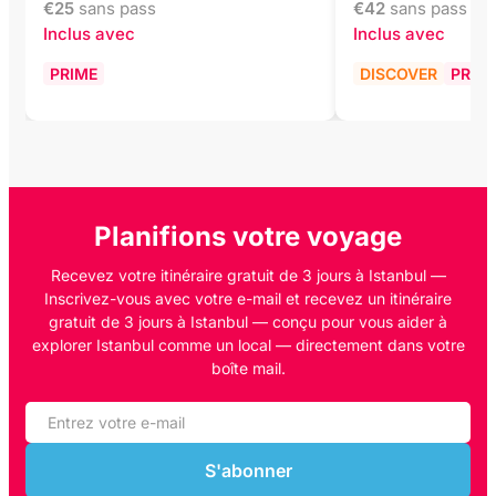
€
25
sans pass
€
42
sans pass
Inclus avec
Inclus avec
PRIME
DISCOVER
PRIM
Planifions votre voyage
Recevez votre itinéraire gratuit de 3 jours à Istanbul —
Inscrivez-vous avec votre e-mail et recevez un itinéraire
gratuit de 3 jours à Istanbul — conçu pour vous aider à
explorer Istanbul comme un local — directement dans votre
boîte mail.
S'abonner