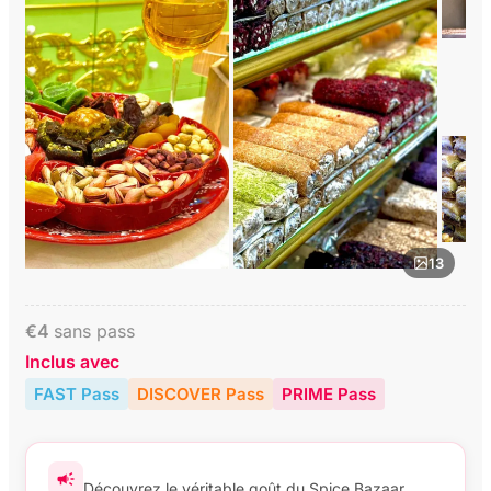
13
€
4
sans pass
Inclus avec
FAST Pass
DISCOVER Pass
PRIME Pass
Découvrez le véritable goût du Spice Bazaar