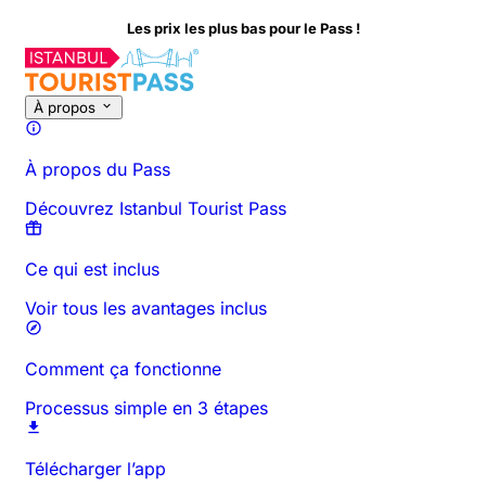
Les prix les plus bas pour le Pass !
À propos de cette activité
Aperçu
Horaires et Durée
Tout sur
À
À propos
À propos du Pass
Découvrez Istanbul Tourist Pass
Ce qui est inclus
Voir tous les avantages inclus
Comment ça fonctionne
Processus simple en 3 étapes
Télécharger l’app