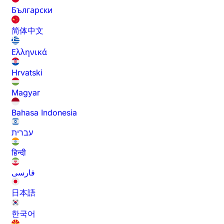
Български
简体中文
Ελληνικά
Hrvatski
Magyar
Bahasa Indonesia
עברית
हिन्दी
فارسی
日本語
한국어