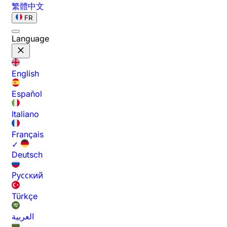
繁體中文
FR
Language
English
Español
Italiano
Français
✓
Deutsch
Русский
Türkçe
العربية