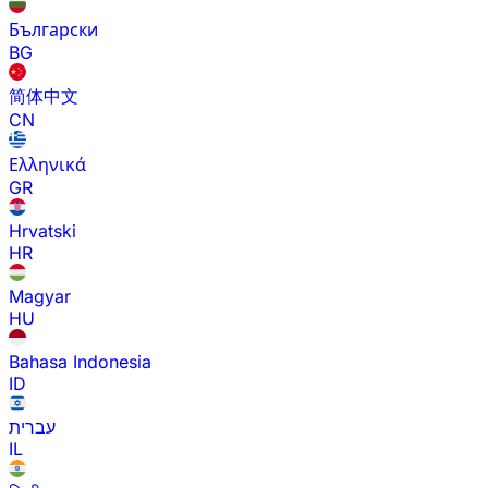
Български
BG
简体中文
CN
Ελληνικά
GR
Hrvatski
HR
Magyar
HU
Bahasa Indonesia
ID
עברית
IL