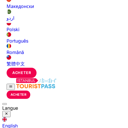
Македонски
اردو
Polski
Português
Română
繁體中文
ACHETER
ACHETER
Langue
English