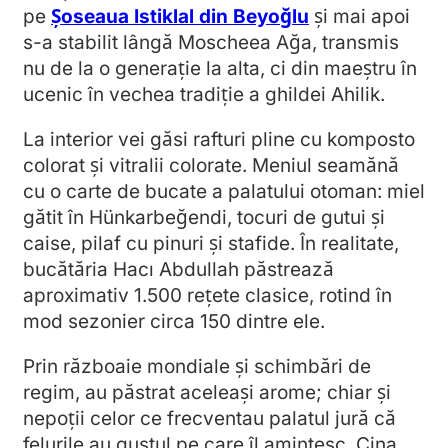
pe
Șoseaua Istiklal din Beyoğlu
și mai apoi
s-a stabilit lângă Moscheea Ağa, transmis
nu de la o generație la alta, ci din maeștru în
ucenic în vechea tradiție a ghildei Ahilik.
La interior vei găsi rafturi pline cu komposto
colorat și vitralii colorate. Meniul seamănă
cu o carte de bucate a palatului otoman: miel
gătit în Hünkarbeğendi, tocuri de gutui și
caise, pilaf cu pinuri și stafide. În realitate,
bucătăria Hacı Abdullah păstrează
aproximativ 1.500 rețete clasice, rotind în
mod sezonier circa 150 dintre ele.
Prin războaie mondiale și schimbări de
regim, au păstrat aceleași arome; chiar și
nepoții celor ce frecventau palatul jură că
felurile au gustul pe care îl amintesc. Cina