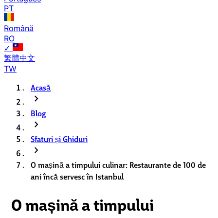
PT
Română
RO
✓
繁體中文
TW
Acasă
chevron_right
Blog
chevron_right
Sfaturi și Ghiduri
chevron_right
O mașină a timpului culinar: Restaurante de 100 de
ani încă servesc în Istanbul
O mașină a timpului