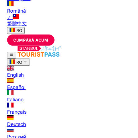
Română
✓
繁體中文
RO
CUMPĂRĂ ACUM
RO
English
Español
Italiano
Français
Deutsch
Русский