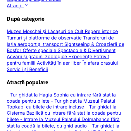
Atracții
După categorie
Muzee
Moschei și Lăcașuri de Cult
Repere istorice
Turnuri și platforme de observație
Transferuri de
la/la aeroport și transport
Sightseeing & Croazieră pe
Bosfor
Oferte speciale
Spectacole & Divertisment
Acvarii și grădini zoologice
Experiențe
Potrivit
pentru familii
Activități în aer liber
În afara orașului
Servicii și Beneficii
Atracții populare
-
Tur ghidat la Hagia Sophia cu intrare fără stat la
coada pentru bilete
-
Tur ghidat la Muzeul Palatul
Topkapi cu bilete de intrare incluse
-
Tur ghidat la
Cisterna Bazilică cu intrare fără stat la coada pentru
bilete
-
Intrare la Muzeul Palatului Dolmabahce fără
stat la coadă la bilete, cu ghid audio
-
Tur ghidat la