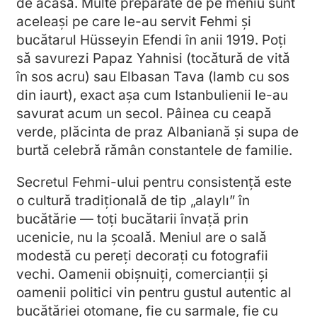
de acasă. Multe preparate de pe meniu sunt
aceleași pe care le-au servit Fehmi și
bucătarul Hüsseyin Efendi în anii 1919. Poți
să savurezi Papaz Yahnisi (tocătură de vită
în sos acru) sau Elbasan Tava (lamb cu sos
din iaurt), exact așa cum Istanbulienii le-au
savurat acum un secol. Pâinea cu ceapă
verde, plăcinta de praz Albaniană și supa de
burtă celebră rămân constantele de familie.
Secretul Fehmi-ului pentru consistență este
o cultură tradițională de tip „alaylı” în
bucătărie — toți bucătarii învață prin
ucenicie, nu la școală. Meniul are o sală
modestă cu pereți decorați cu fotografii
vechi. Oamenii obișnuiți, comercianții și
oamenii politici vin pentru gustul autentic al
bucătăriei otomane, fie cu sarmale, fie cu