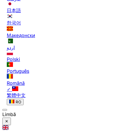
日本語
한국어
Македонски
اردو
Polski
Português
Română
✓
繁體中文
RO
Limbă