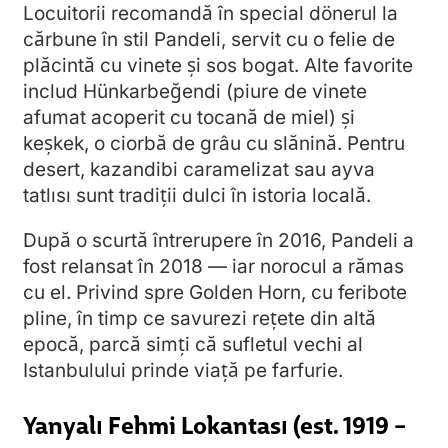
Locuitorii recomandă în special dönerul la
cărbune în stil Pandeli, servit cu o felie de
plăcintă cu vinete și sos bogat. Alte favorite
includ Hünkarbeğendi (piure de vinete
afumat acoperit cu tocană de miel) și
keşkek, o ciorbă de grâu cu slănină. Pentru
desert, kazandibi caramelizat sau ayva
tatlısı sunt tradiții dulci în istoria locală.
După o scurtă întrerupere în 2016, Pandeli a
fost relansat în 2018 — iar norocul a rămas
cu el. Privind spre Golden Horn, cu feribote
pline, în timp ce savurezi rețete din altă
epocă, parcă simți că sufletul vechi al
Istanbulului prinde viață pe farfurie.
Yanyalı Fehmi Lokantası (est. 1919 –