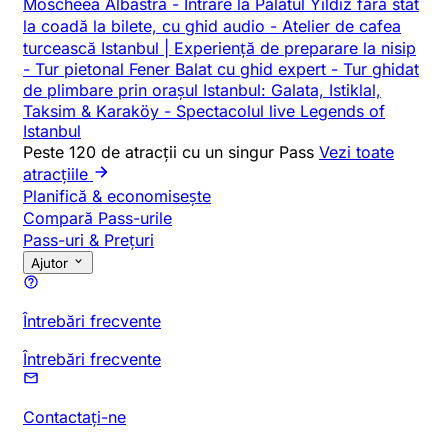
Moscheea Albastră
-
Intrare la Palatul Yildiz fără stat
la coadă la bilete, cu ghid audio
-
Atelier de cafea
turcească Istanbul | Experiență de preparare la nisip
-
Tur pietonal Fener Balat cu ghid expert
-
Tur ghidat
de plimbare prin orașul Istanbul: Galata, Istiklal,
Taksim & Karaköy
-
Spectacolul live Legends of
Istanbul
Peste 120 de atracții cu un singur Pass
Vezi toate
atracțiile
Planifică & economisește
Compară Pass-urile
Pass-uri & Prețuri
Ajutor
Întrebări frecvente
Întrebări frecvente
Contactați-ne