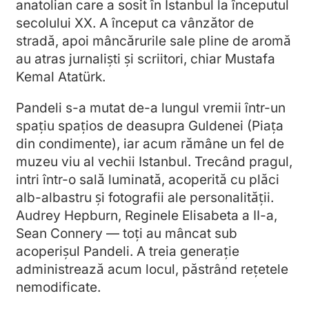
anatolian care a sosit în Istanbul la începutul
secolului XX. A început ca vânzător de
stradă, apoi mâncărurile sale pline de aromă
au atras jurnaliști și scriitori, chiar Mustafa
Kemal Atatürk.
Pandeli s-a mutat de-a lungul vremii într-un
spațiu spațios de deasupra Guldenei (Piața
din condimente), iar acum rămâne un fel de
muzeu viu al vechii Istanbul. Trecând pragul,
intri într-o sală luminată, acoperită cu plăci
alb-albastru și fotografii ale personalității.
Audrey Hepburn, Reginele Elisabeta a II-a,
Sean Connery — toți au mâncat sub
acoperișul Pandeli. A treia generație
administrează acum locul, păstrând rețetele
nemodificate.