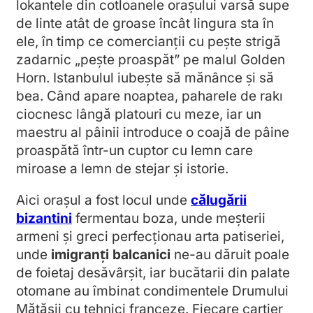
lokantele din cotloanele orașului varsă supe
de linte atât de groase încât lingura sta în
ele, în timp ce comercianții cu pește strigă
zadarnic „pește proaspăt” pe malul Golden
Horn. Istanbulul iubește să mănânce și să
bea. Când apare noaptea, paharele de rakı
ciocnesc lângă platouri cu meze, iar un
maestru al pâinii introduce o coajă de pâine
proaspătă într-un cuptor cu lemn care
miroase a lemn de stejar și istorie.
Aici orașul a fost locul unde
călugării
bizantini
fermentau boza, unde meșterii
armeni și greci perfecționau arta patiseriei,
unde
imigranți balcanici
ne-au dăruit poale
de foietaj desăvârșit, iar bucătarii din palate
otomane au îmbinat condimentele Drumului
Mătăsii cu tehnici franceze. Fiecare cartier