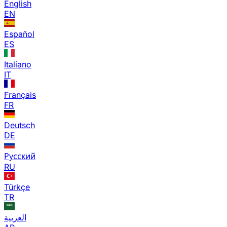
English
EN
Español
ES
Italiano
IT
Français
FR
Deutsch
DE
Русский
RU
Türkçe
TR
العربية