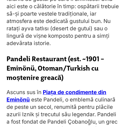
aici este o călătorie în timp: ospătarii trebuie
să-și poarte vestele tradiționale, iar
atmosfera este dedicată gustului bun. Nu
ratați ayva tatlısı (desert de gutui) sau o
lingură de vișne komposto pentru a simți
adevărata istorie.
Pandeli Restaurant (est. ~1901 –
Eminönü, Otoman/Turkish cu
moștenire greacă)
Ascuns sus în
Piața de condimente din
Eminönü
este Pandeli, o emblemă culinară
de peste un secol, renumită pentru plăcile
azurii Iznik și trecutul său legendar. Pandeli
a fost fondat de Pandeli Çobanoğlu, un grec