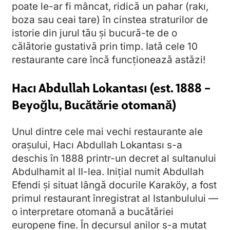
poate le-ar fi mâncat, ridică un pahar (rakı,
boza sau ceai tare) în cinstea straturilor de
istorie din jurul tău și bucură-te de o
călătorie gustativă prin timp. Iată cele 10
restaurante care încă funcționează astăzi!
Hacı Abdullah Lokantası (est. 1888 –
Beyoğlu, Bucătărie otomană)
Unul dintre cele mai vechi restaurante ale
orașului, Hacı Abdullah Lokantası s-a
deschis în 1888 printr-un decret al sultanului
Abdulhamit al II-lea. Inițial numit Abdullah
Efendi și situat lângă docurile Karaköy, a fost
primul restaurant înregistrat al Istanbulului —
o interpretare otomană a bucătăriei
europene fine. În decursul anilor s-a mutat