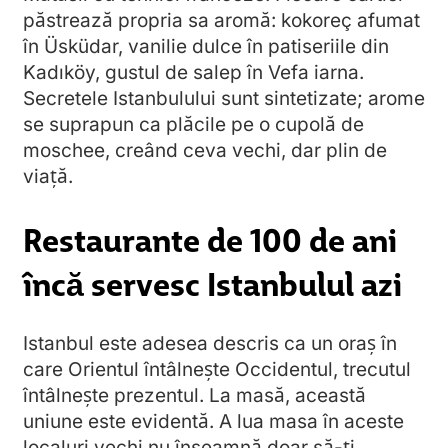
păstrează propria sa aromă: kokoreç afumat
în Üsküdar, vanilie dulce în patiseriile din
Kadıköy, gustul de salep în Vefa iarna.
Secretele Istanbulului sunt sintetizate; arome
se suprapun ca plăcile pe o cupolă de
moschee, creând ceva vechi, dar plin de
viață.
Restaurante de 100 de ani
încă servesc Istanbulul azi
Istanbul este adesea descris ca un oraș în
care Orientul întâlnește Occidentul, trecutul
întâlnește prezentul. La masă, această
uniune este evidentă. A lua masa în aceste
localuri vechi nu înseamnă doar să-ți