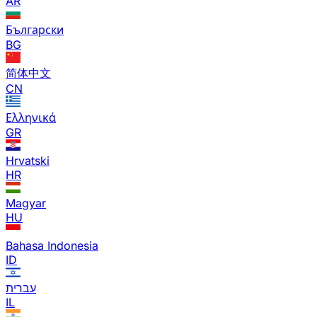
AR
Български
BG
简体中文
CN
Ελληνικά
GR
Hrvatski
HR
Magyar
HU
Bahasa Indonesia
ID
עברית
IL