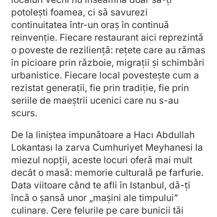
potolești foamea, ci să savurezi
continuitatea într-un oraș în continuă
reinvenție. Fiecare restaurant aici reprezintă
o poveste de reziliență: rețete care au rămas
în picioare prin războie, migrații și schimbări
urbanistice. Fiecare local povestește cum a
rezistat generații, fie prin tradiție, fie prin
seriile de maeștrii ucenici care nu s-au
scurs.
De la liniștea impunătoare a Hacı Abdullah
Lokantası la zarva Cumhuriyet Meyhanesi la
miezul nopții, aceste locuri oferă mai mult
decât o masă: memorie culturală pe farfurie.
Data viitoare când te afli în Istanbul, dă-ți
încă o șansă unor „mașini ale timpului”
culinare. Cere felurile pe care bunicii tăi