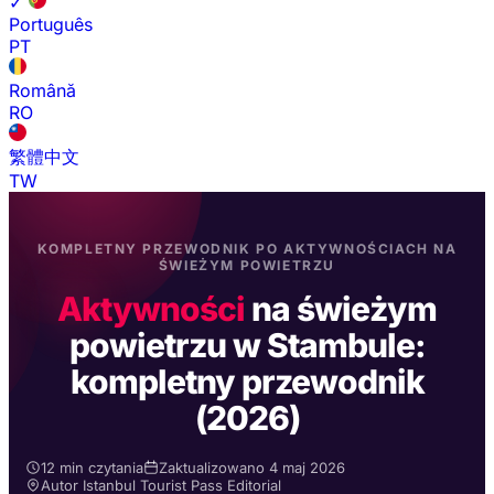
✓
Português
PT
Română
RO
繁體中文
TW
KOMPLETNY PRZEWODNIK PO AKTYWNOŚCIACH NA
ŚWIEŻYM POWIETRZU
Aktywności
na świeżym
powietrzu w Stambule:
kompletny przewodnik
(2026)
12 min czytania
Zaktualizowano 4 maj 2026
Autor Istanbul Tourist Pass Editorial