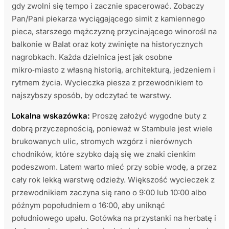
gdy zwolni się tempo i zacznie spacerować. Zobaczy
Pan/Pani piekarza wyciągającego simit z kamiennego
pieca, starszego mężczyznę przycinającego winorośl na
balkonie w Balat oraz koty zwinięte na historycznych
nagrobkach. Każda dzielnica jest jak osobne
mikro‑miasto z własną historią, architekturą, jedzeniem i
rytmem życia. Wycieczka piesza z przewodnikiem to
najszybszy sposób, by odczytać te warstwy.
Lokalna wskazówka:
Proszę założyć wygodne buty z
dobrą przyczepnością, ponieważ w Stambule jest wiele
brukowanych ulic, stromych wzgórz i nierównych
chodników, które szybko dają się we znaki cienkim
podeszwom. Latem warto mieć przy sobie wodę, a przez
cały rok lekką warstwę odzieży. Większość wycieczek z
przewodnikiem zaczyna się rano o 9:00 lub 10:00 albo
późnym popołudniem o 16:00, aby uniknąć
południowego upału. Gotówka na przystanki na herbatę i