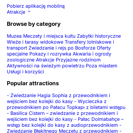
Pobierz aplikację mobilną
Atrakcje
Browse by category
Muzea
Meczety i miejsca kultu
Zabytki historyczne
Wieże i tarasy widokowe
Transfery lotniskowe i
transport
Zwiedzanie i rejs po Bosforze
Oferty
specjalne
Pokazy i rozrywka
Akwaria i ogrody
zoologiczne
Atrakcje
Przyjazne rodzinom
Aktywności na świeżym powietrzu
Poza miastem
Usługi i korzyści
Popular attractions
-
Zwiedzanie Hagia Sophia z przewodnikiem i
wejściem bez kolejki do kasy
-
Wycieczka z
przewodnikiem po Pałacu Topkapı z biletami wstępu
-
Basilica Cistern – zwiedzanie z przewodnikiem i
wejściem bez kolejki do kasy
-
Pałac Dolmabahçe –
wstęp bez kolejki do kasy z audioprzewodnikiem
-
Zwiedzanie Błękitnego Meczetu z przewodnikiem
-