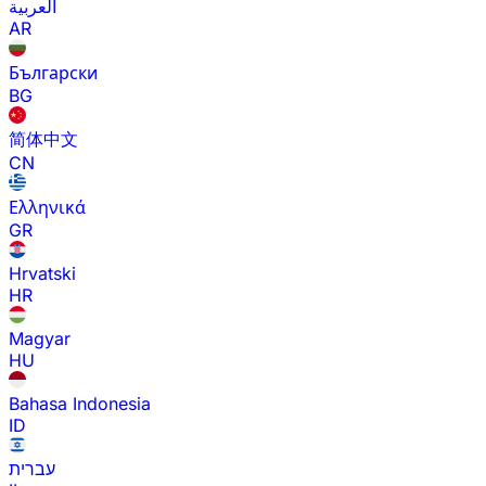
العربية
AR
Български
BG
简体中文
CN
Ελληνικά
GR
Hrvatski
HR
Magyar
HU
Bahasa Indonesia
ID
עברית