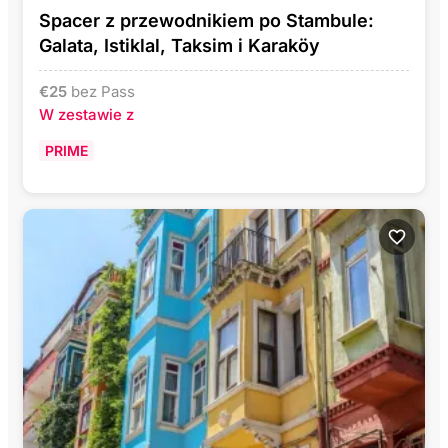
Spacer z przewodnikiem po Stambule:
Galata, Istiklal, Taksim i Karaköy
€
25
bez Pass
W zestawie z
PRIME