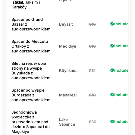
Istiklal, Taksim i
Karaköy
Spacer po Grand
Included
Bazaar z
Beyazıt
€10
audioprzewodnikiem
Spacer do Meczetu
Included
Ortaköy z
Mecidiye
€10
audioprzewodnikiem
Bilet na rejs w obie
strony na wyspę
Included
Büyükada
€12
Buyukada z
audioprzewodnikiem
Spacer po wyspie
Included
Burgazada z
Mahallesi
€10
audioprzewodnikiem
Jednodniowa
wycieczka z
Lake
Included
przewodnikiem nad
€30
Sapanca
Jezioro Sapanca i do
Maşukiye