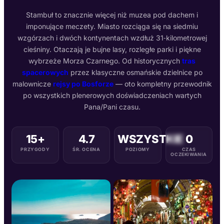
Stambuł to znacznie więcej niż muzea pod dachem i
imponujące meczety. Miasto rozciąga się na siedmiu
wzgórzach i dwóch kontynentach wzdłuż 31‑kilometrowej
cieśniny. Otaczają je bujne lasy, rozległe parki i piękne
wybrzeże Morza Czarnego. Od historycznych
tras
spacerowych
przez klasyczne osmańskie dzielnice po
malownicze
rejsy po Bosforze
— oto kompletny przewodnik
po wszystkich plenerowych doświadczeniach wartych
Pana/Pani czasu.
15+
4.7
WSZYSTKIE
0
PRZYGODY
ŚR. OCENA
POZIOMY
CZAS
OCZEKIWANIA