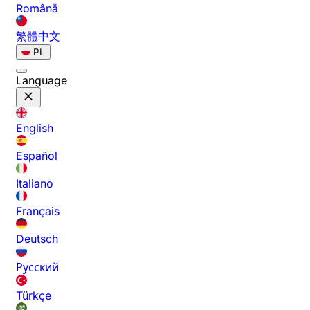
Română
繁體中文
PL
Language
English
Español
Italiano
Français
Deutsch
Русский
Türkçe