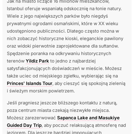
Jak na miasto liczące 16 milionów mieszkańców,
Istanbul oferuje wspaniałą odskocznię na łonie natury.
Wiele z jego największych parków było niegdyś
prywatnymi ogrodami osmańskimi, które w XX wieku
udostępniono publiczności. Dlatego często można w
nich zobaczyć historyczne kioski, eleganckie pawilony
oraz widoki pierwotnie zaprojektowane dla sułtanów.
Spędzenie poranka na odkrywaniu historycznych
terenów
Yildiz Park
to jedno z najbardziej
satysfakcjonujących doświadczeń w mieście. Możesz
także uciec od miejskiego zgiełku, wybierając się na
Princes' Islands Tour
, aby cieszyć się spokojną zielenią
i świeżym morskim powietrzem.
Jeśli pragniesz jeszcze bliższego kontaktu z naturą,
poza centrum miasta czekają niezwykłe miejsca.
Możesz zarezerwować
Sapanca Lake and Masukiye
Guided Day Trip
, aby poczuć relaksującą atmosferę nad
jeziorem. Dla jeszcze bardziej imponujących