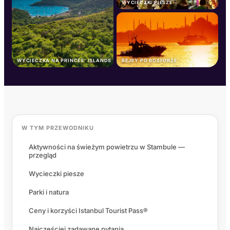
WYCIECZKI PIESZE
WYCIECZKA NA PRINCES' ISLANDS
REJSY PO BOSFORZE
W TYM PRZEWODNIKU
Aktywności na świeżym powietrzu w Stambule —
przegląd
Wycieczki piesze
Parki i natura
Ceny i korzyści Istanbul Tourist Pass®
Najczęściej zadawane pytania