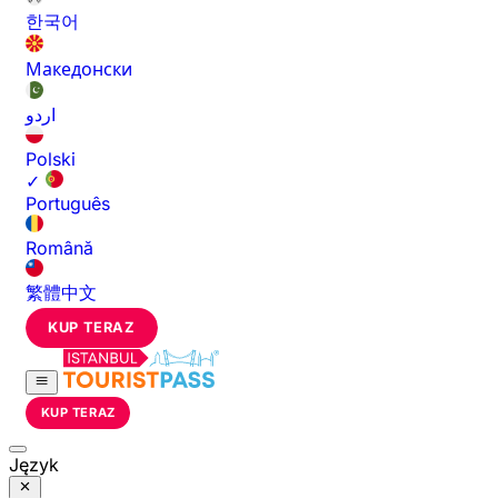
한국어
Македонски
اردو
Polski
✓
Português
Română
繁體中文
KUP TERAZ
KUP TERAZ
Język