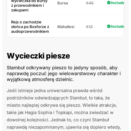
wycieczka do Bursy
Included
Bursa
€45
z przewodnikiem i
zakupami
Rejs o zachodzie
Included
słońca po Bosforze z
Mahallesi
€12
audioprzewodnikiem
Wycieczki piesze
Stambuł odkrywany pieszo to jedyny sposób, aby
naprawdę poczuć jego wielowarstwowy charakter i
wyjątkową atmosferę dzielnic.
Jeśli istnieje jedna uniwersalna prawda wśród
podróżników odwiedzających Stambuł, to taka, że
miasto najlepiej odkrywa się pieszo. Wielkie atrakcje,
takie jak Hagia Sophia i Topkapi, można zwiedzać w
dowolnej kolejności. Jednak to, co czyni Stambuł
naprawdę niezapomnianym, ujawnia się dopiero wtedy,