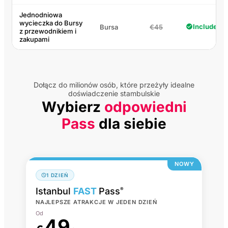
Jednodniowa
wycieczka do Bursy
Included
Bursa
€45
z przewodnikiem i
zakupami
Dołącz do milionów osób, które przeżyły idealne
doświadczenie stambulskie
Wybierz
odpowiedni
Pass
dla siebie
NOWY
1 DZIEŃ
Istanbul
FAST
Pass
®
NAJLEPSZE ATRAKCJE W JEDEN DZIEŃ
Od
49