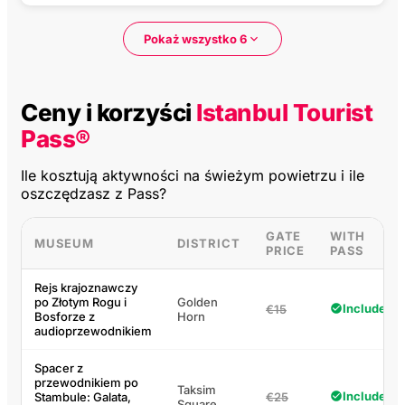
Pokaż wszystko 6
Ceny i korzyści
Istanbul Tourist
Pass®
Ile kosztują aktywności na świeżym powietrzu i ile
oszczędzasz z Pass?
GATE
WITH
MUSEUM
DISTRICT
PRICE
PASS
Rejs krajoznawczy
po Złotym Rogu i
Golden
Included
€15
Bosforze z
Horn
audioprzewodnikiem
Spacer z
przewodnikiem po
Taksim
Included
Stambule: Galata,
€25
Square