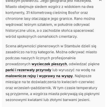
świeżym powietrzu. Jego geografia jest niezwykła.
Miasto obejmuje siedem wzgórz z widokiem na dwa
kontynenty, 31‑kilometrową cieśninę Bosfor oraz
chronione lasy otaczające jego granice. Rano można
wędrować leśnym szlakiem, w południe odkrywać
historyczne ulice, a o zachodzie słońca spacerować
wśród spokojnych osmańskich cmentarzy.
Scena aktywności plenerowych w Stambule dzieli się
zasadniczo na trzy kategorie. Można odkrywać miasto
podczas naszych licznych profesjonalnie
prowadzonych
wycieczek pieszych
, odwiedzać piękne
parki i rezerwaty przyrody
lub wyruszyć na wodę na
malownicze rejsy i wyprawy na wyspy
. Najlepsze
miesiące na te doświadczenia to kwiecień–czerwiec
oraz wrzesień–październik. W tym czasie temperatury
są przyjemne, a wzgórza miasta pokrywają się pięknymi
sezonowymi kwiatami lub złotymi barwami jesieni.