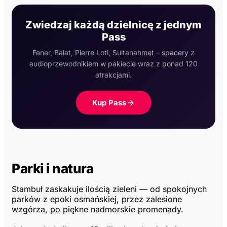
Zwiedzaj każdą dzielnicę z jednym
Pass
Fener, Balat, Pierre Loti, Sultanahmet – spacery z
audioprzewodnikiem w pakiecie wraz z ponad 120
atrakcjami.
Kup Pass
Parki i natura
Stambuł zaskakuje ilością zieleni — od spokojnych
parków z epoki osmańskiej, przez zalesione
wzgórza, po piękne nadmorskie promenady.