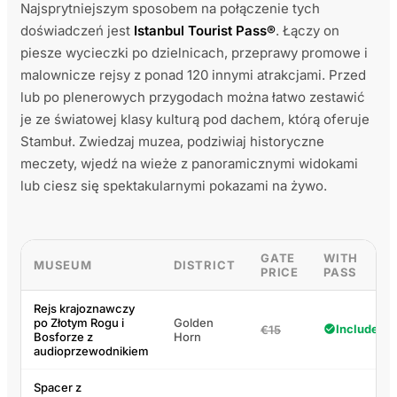
Najsprytniejszym sposobem na połączenie tych
doświadczeń jest
Istanbul Tourist Pass®
. Łączy on
piesze wycieczki po dzielnicach, przeprawy promowe i
malownicze rejsy z ponad 120 innymi atrakcjami. Przed
lub po plenerowych przygodach można łatwo zestawić
je ze światowej klasy kulturą pod dachem, którą oferuje
Stambuł. Zwiedzaj muzea, podziwiaj historyczne
meczety, wjedź na wieże z panoramicznymi widokami
lub ciesz się spektakularnymi pokazami na żywo.
GATE
WITH
MUSEUM
DISTRICT
PRICE
PASS
Rejs krajoznawczy
po Złotym Rogu i
Golden
Included
€15
Bosforze z
Horn
audioprzewodnikiem
Spacer z