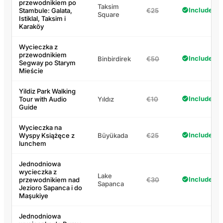
przewodnikiem po
Taksim
Included
Stambule: Galata,
€25
Square
Istiklal, Taksim i
Karaköy
Wycieczka z
przewodnikiem
Included
Binbirdirek
€50
Segway po Starym
Mieście
Yildiz Park Walking
Included
Tour with Audio
Yıldız
€10
Guide
Wycieczka na
Included
Wyspy Książęce z
Büyükada
€25
lunchem
Jednodniowa
wycieczka z
Lake
Included
przewodnikiem nad
€30
Sapanca
Jezioro Sapanca i do
Maşukiye
Jednodniowa