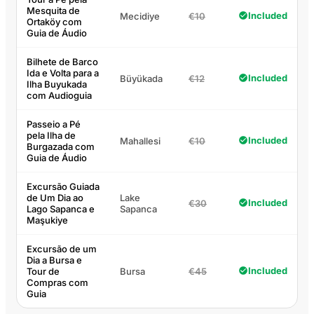
Mesquita de
Included
Mecidiye
€10
Ortaköy com
Guia de Áudio
Bilhete de Barco
Ida e Volta para a
Included
Büyükada
€12
Ilha Buyukada
com Audioguia
Passeio a Pé
pela Ilha de
Included
Mahallesi
€10
Burgazada com
Guia de Áudio
Excursão Guiada
de Um Dia ao
Lake
Included
€30
Lago Sapanca e
Sapanca
Maşukiye
Excursão de um
Dia a Bursa e
Included
Tour de
Bursa
€45
Compras com
Guia