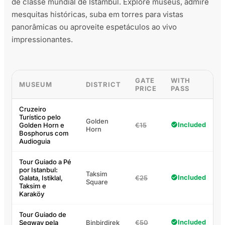
de classe mundial de Istambul. Explore museus, admire
mesquitas históricas, suba em torres para vistas
panorâmicas ou aproveite espetáculos ao vivo
impressionantes.
GATE
WITH
MUSEUM
DISTRICT
PRICE
PASS
Cruzeiro
Turístico pelo
Golden
Included
Golden Horn e
€15
Horn
Bosphorus com
Audioguia
Tour Guiado a Pé
por Istanbul:
Taksim
Included
Galata, Istiklal,
€25
Square
Taksim e
Karaköy
Tour Guiado de
Included
Segway pela
Binbirdirek
€50