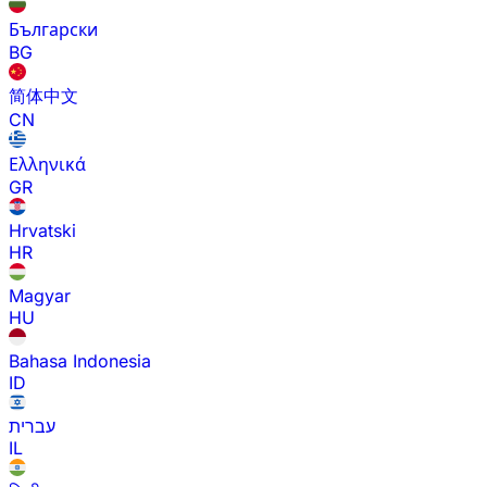
Български
BG
简体中文
CN
Ελληνικά
GR
Hrvatski
HR
Magyar
HU
Bahasa Indonesia
ID
עברית
IL