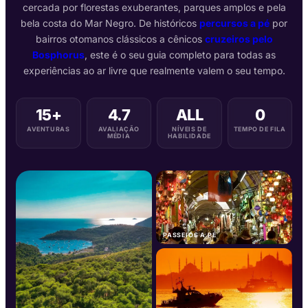
cercada por florestas exuberantes, parques amplos e pela
bela costa do Mar Negro. De históricos
percursos a pé
por
bairros otomanos clássicos a cênicos
cruzeiros pelo
Bosphorus
, este é o seu guia completo para todas as
experiências ao ar livre que realmente valem o seu tempo.
15+
4.7
ALL
0
AVENTURAS
AVALIAÇÃO
NÍVEIS DE
TEMPO DE FILA
MÉDIA
HABILIDADE
PASSEIOS A PÉ