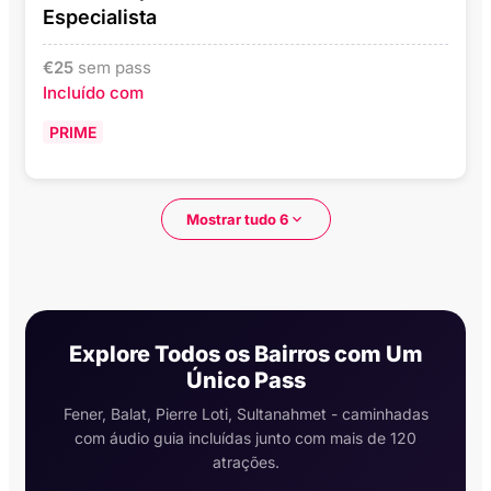
Especialista
€
25
sem pass
Incluído com
PRIME
Mostrar tudo 6
Explore Todos os Bairros com Um
Único Pass
Fener, Balat, Pierre Loti, Sultanahmet - caminhadas
com áudio guia incluídas junto com mais de 120
atrações.