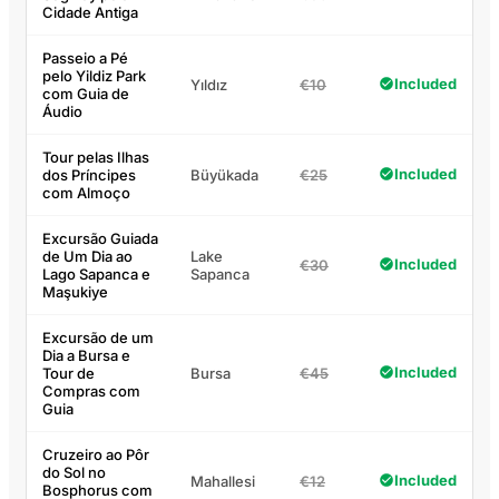
Cidade Antiga
Passeio a Pé
pelo Yildiz Park
Included
Yıldız
€10
com Guia de
Áudio
Tour pelas Ilhas
Included
dos Príncipes
Büyükada
€25
com Almoço
Excursão Guiada
de Um Dia ao
Lake
Included
€30
Lago Sapanca e
Sapanca
Maşukiye
Excursão de um
Dia a Bursa e
Included
Tour de
Bursa
€45
Compras com
Guia
Cruzeiro ao Pôr
do Sol no
Included
Mahallesi
€12
Bosphorus com