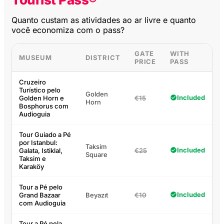
Quanto custam as atividades ao ar livre e quanto
você economiza com o pass?
GATE
WITH
MUSEUM
DISTRICT
PRICE
PASS
Cruzeiro
Turístico pelo
Golden
Included
Golden Horn e
€15
Horn
Bosphorus com
Audioguia
Tour Guiado a Pé
por Istanbul:
Taksim
Included
Galata, Istiklal,
€25
Square
Taksim e
Karaköy
Tour a Pé pelo
Included
Grand Bazaar
Beyazıt
€10
com Audioguia
Tour a Pé pela