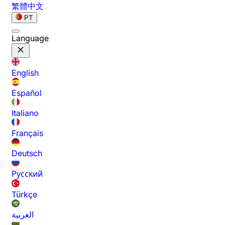
繁體中文
PT
Language
English
Español
Italiano
Français
Deutsch
Русский
Türkçe
العربية