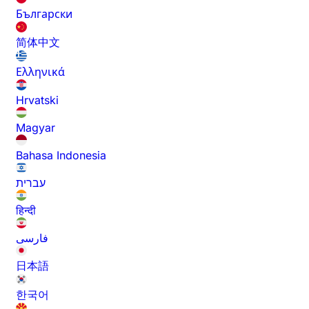
Български
简体中文
Ελληνικά
Hrvatski
Magyar
Bahasa Indonesia
עברית
हिन्दी
فارسی
日本語
한국어