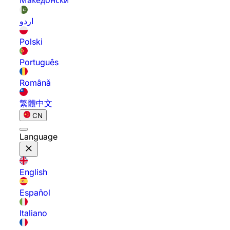
Македонски
اردو
Polski
Português
Română
繁體中文
CN
Language
English
Español
Italiano