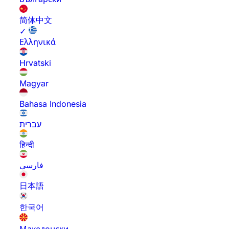
简体中文
✓
Ελληνικά
Hrvatski
Magyar
Bahasa Indonesia
עברית
हिन्दी
فارسی
日本語
한국어