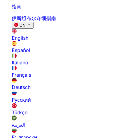
指南
伊斯坦布尔详细指南
CN
English
Español
Italiano
Français
Deutsch
Русский
Türkçe
العربية
Български