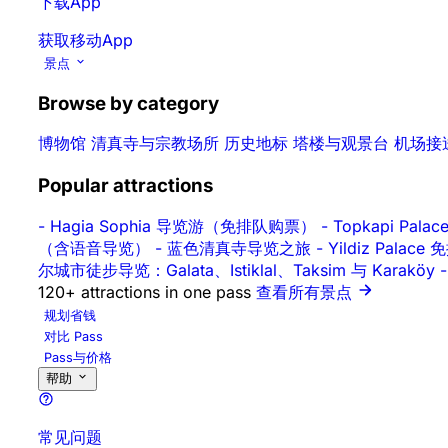
下载App
获取移动App
景点
Browse by category
博物馆
清真寺与宗教场所
历史地标
塔楼与观景台
机场接
Popular attractions
-
Hagia Sophia 导览游（免排队购票）
-
Topkapi Pa
（含语音导览）
-
蓝色清真寺导览之旅
-
Yildiz Pal
尔城市徒步导览：Galata、Istiklal、Taksim 与 Karaköy
-
120+ attractions in one pass
查看所有景点
规划省钱
对比 Pass
Pass与价格
帮助
常见问题