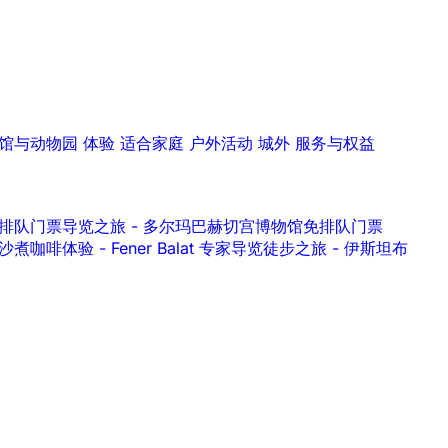
馆与动物园
体验
适合家庭
户外活动
城外
服务与权益
水宫）免排队门票导览之旅
-
多尔玛巴赫切宫博物馆免排队门票
 沙煮咖啡体验
-
Fener Balat 专家导览徒步之旅
-
伊斯坦布