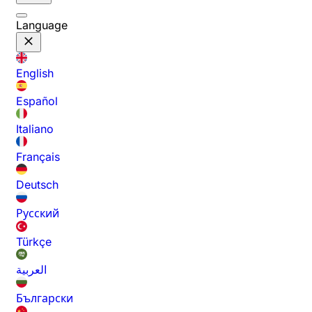
Language
English
Español
Italiano
Français
Deutsch
Русский
Türkçe
العربية
Български