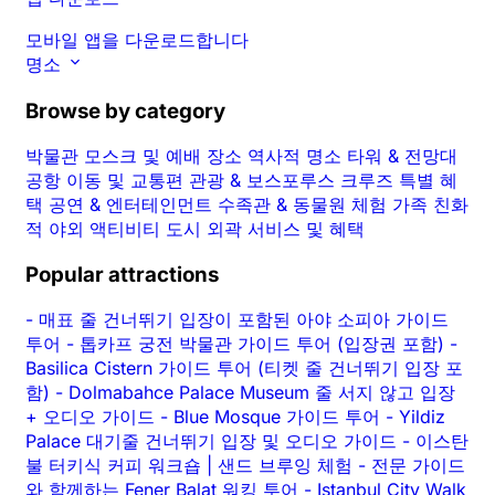
모바일 앱을 다운로드합니다
명소
Browse by category
박물관
모스크 및 예배 장소
역사적 명소
타워 & 전망대
공항 이동 및 교통편
관광 & 보스포루스 크루즈
특별 혜
택
공연 & 엔터테인먼트
수족관 & 동물원
체험
가족 친화
적
야외 액티비티
도시 외곽
서비스 및 혜택
Popular attractions
-
매표 줄 건너뛰기 입장이 포함된 아야 소피아 가이드
투어
-
톱카프 궁전 박물관 가이드 투어 (입장권 포함)
-
Basilica Cistern 가이드 투어 (티켓 줄 건너뛰기 입장 포
함)
-
Dolmabahce Palace Museum 줄 서지 않고 입장
+ 오디오 가이드
-
Blue Mosque 가이드 투어
-
Yildiz
Palace 대기줄 건너뛰기 입장 및 오디오 가이드
-
이스탄
불 터키식 커피 워크숍 | 샌드 브루잉 체험
-
전문 가이드
와 함께하는 Fener Balat 워킹 투어
-
Istanbul City Walk