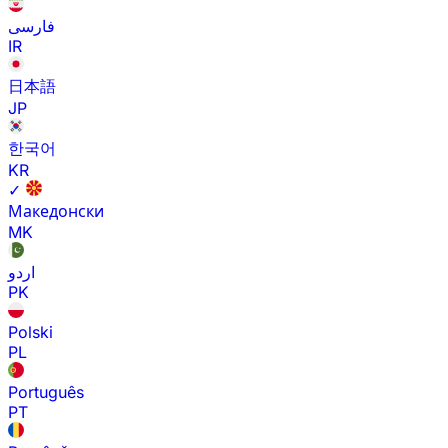
فارسی
IR
日本語
JP
한국어
KR
✓
Македонски
MK
اردو
PK
Polski
PL
Português
PT