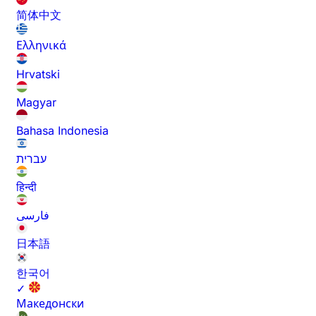
简体中文
Ελληνικά
Hrvatski
Magyar
Bahasa Indonesia
עברית
हिन्दी
فارسی
日本語
한국어
✓
Македонски