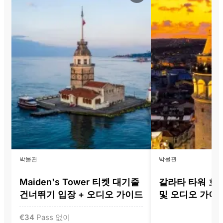
박물관
박물관
Maiden's Tower 티켓 대기줄
갈라타 타워 호
건너뛰기 입장 + 오디오 가이드
및 오디오 가이
€
34
Pass 없이