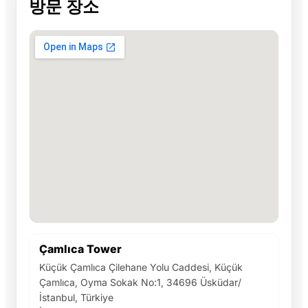
방문 장소
Çamlıca Tower
Küçük Çamlıca Çilehane Yolu Caddesi, Küçük
Çamlıca, Oyma Sokak No:1, 34696 Üsküdar/
İstanbul, Türkiye