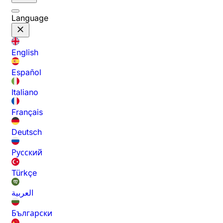
Language
English
Español
Italiano
Français
Deutsch
Русский
Türkçe
العربية
Български