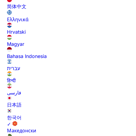
简体中文
Ελληνικά
Hrvatski
Magyar
Bahasa Indonesia
עברית
हिन्दी
فارسی
日本語
한국어
✓
Македонски