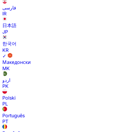
فارسی
IR
日本語
JP
한국어
KR
✓
Македонски
MK
اردو
PK
Polski
PL
Português
PT