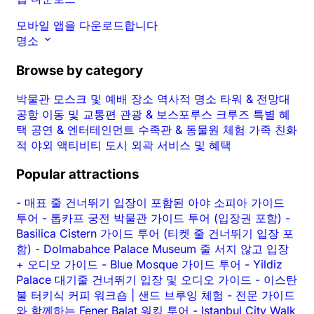
모바일 앱을 다운로드합니다
명소
Browse by category
박물관
모스크 및 예배 장소
역사적 명소
타워 & 전망대
공항 이동 및 교통편
관광 & 보스포루스 크루즈
특별 혜
택
공연 & 엔터테인먼트
수족관 & 동물원
체험
가족 친화
적
야외 액티비티
도시 외곽
서비스 및 혜택
Popular attractions
-
매표 줄 건너뛰기 입장이 포함된 아야 소피아 가이드
투어
-
톱카프 궁전 박물관 가이드 투어 (입장권 포함)
-
Basilica Cistern 가이드 투어 (티켓 줄 건너뛰기 입장 포
함)
-
Dolmabahce Palace Museum 줄 서지 않고 입장
+ 오디오 가이드
-
Blue Mosque 가이드 투어
-
Yildiz
Palace 대기줄 건너뛰기 입장 및 오디오 가이드
-
이스탄
불 터키식 커피 워크숍 | 샌드 브루잉 체험
-
전문 가이드
와 함께하는 Fener Balat 워킹 투어
-
Istanbul City Walk