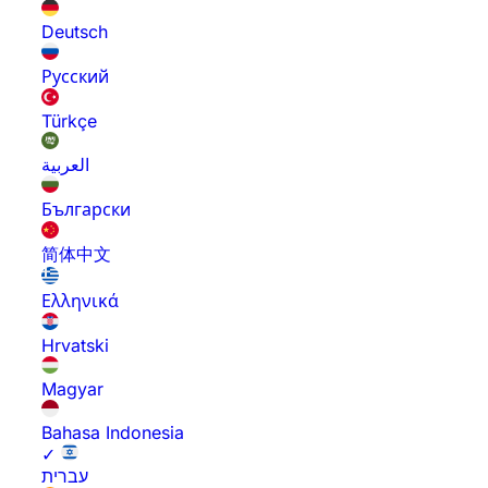
Deutsch
Русский
Türkçe
العربية
Български
简体中文
Ελληνικά
Hrvatski
Magyar
Bahasa Indonesia
✓
עברית