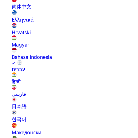
简体中文
Ελληνικά
Hrvatski
Magyar
Bahasa Indonesia
✓
עברית
हिन्दी
فارسی
日本語
한국어
Македонски