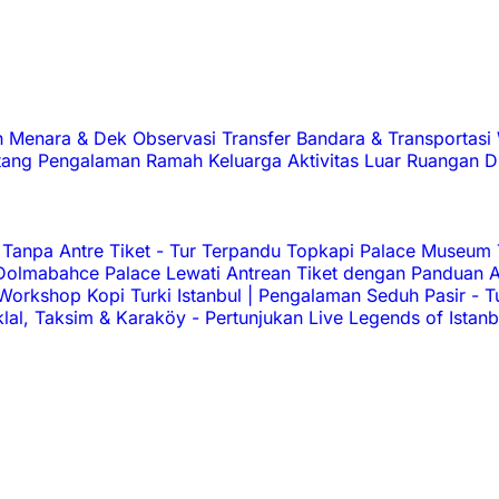
h
Menara & Dek Observasi
Transfer Bandara & Transportasi
tang
Pengalaman
Ramah Keluarga
Aktivitas Luar Ruangan
D
Tanpa Antre Tiket
-
Tur Terpandu Topkapi Palace Museum
olmabahce Palace Lewati Antrean Tiket dengan Panduan 
Workshop Kopi Turki Istanbul | Pengalaman Seduh Pasir
-
T
iklal, Taksim & Karaköy
-
Pertunjukan Live Legends of Istanb