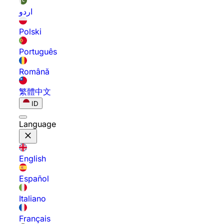
اردو
Polski
Português
Română
繁體中文
ID
Language
English
Español
Italiano
Français