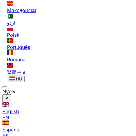
Македонски
اردو
Polski
Português
Română
繁體中文
HU
Nyelv
English
EN
Español
ES