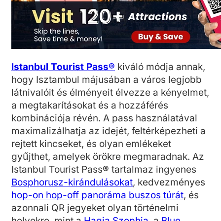
Istanbul Tourist Pass®
kiváló módja annak,
hogy Isztambul májusában a város legjobb
látnivalóit és élményeit élvezze a kényelmet,
a megtakarításokat és a hozzáférés
kombinációja révén. A pass használatával
maximalizálhatja az idejét, feltérképezheti a
rejtett kincseket, és olyan emlékeket
gyűjthet, amelyek örökre megmaradnak. Az
Istanbul Tourist Pass® tartalmaz ingyenes
Bosphorusz-kirándulásokat
, kedvezményes
hop-on hop-off panoráma buszos túrát
, és
azonnali QR jegyeket olyan történelmi
helyekre, mint a
Hagia Szophia
, a
Blue