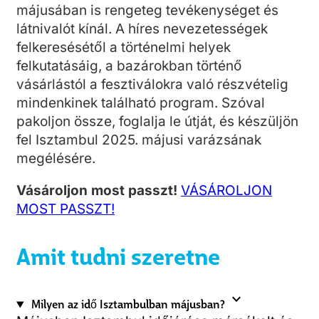
májusában is rengeteg tevékenységet és
látnivalót kínál. A híres nevezetességek
felkeresésétől a történelmi helyek
felkutatásáig, a bazárokban történő
vásárlástól a fesztiválokra való részvételig
mindenkinek található program. Szóval
pakoljon össze, foglalja le útját, és készüljön
fel Isztambul 2025. májusi varázsának
megélésére.
Vásároljon most passzt!
VÁSÁROLJON
MOST PASSZT!
Amit tudni szeretne
expand_more
Milyen az idő Isztambulban májusban?