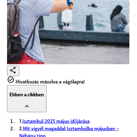
share
check_circle
Hivatkozás másolva a vágólapra!
Ebben a cikkben
expand_less
1.
Isztambul 2025 május időjárása
2.
Mit vigyél magaddal Isztambulba májusban –
Néhány tipp