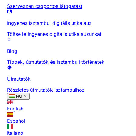
Szervezzen csoportos látogatást
Ingyenes Isztambul digitális útikalauz
Töltse le ingyenes digitális útikalauzunkat
Blog
Tippek, útmutatók és isztambuli történetek
Útmutatók
Részletes útmutatók Isztambulhoz
HU
English
Español
Italiano