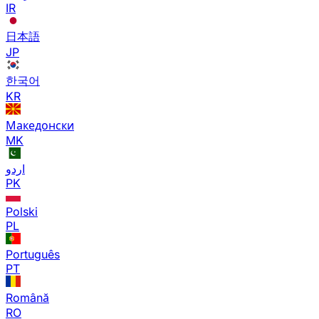
IR
日本語
JP
한국어
KR
Македонски
MK
اردو
PK
Polski
PL
Português
PT
Română
RO