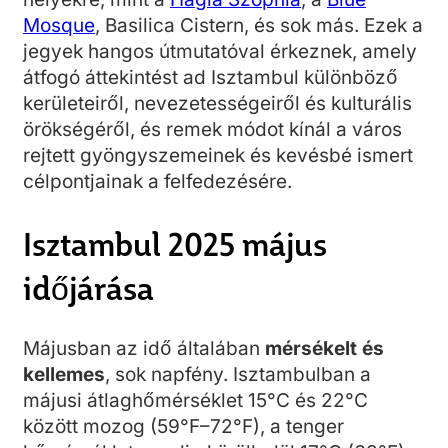
Mosque
, Basilica Cistern, és sok más. Ezek a
jegyek hangos útmutatóval érkeznek, amely
átfogó áttekintést ad Isztambul különböző
kerületeiről, nevezetességeiről és kulturális
örökségéről, és remek módot kínál a város
rejtett gyöngyszemeinek és kevésbé ismert
célpontjainak a felfedezésére.
Isztambul 2025 május
időjárása
Májusban az idő általában
mérsékelt és
kellemes
, sok napfény. Isztambulban a
májusi átlaghőmérséklet 15°C és 22°C
között mozog (59°F–72°F), a tenger