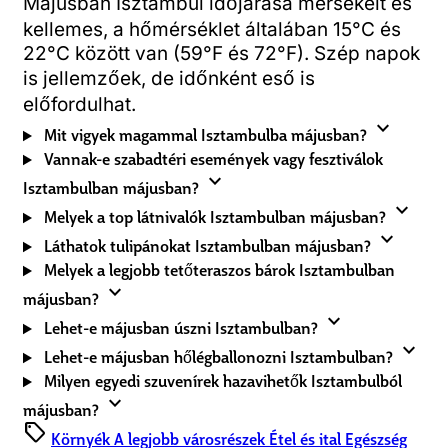
Májusban Isztambul időjárása mérsékelt és
kellemes, a hőmérséklet általában 15°C és
22°C között van (59°F és 72°F). Szép napok
is jellemzőek, de időnként eső is
előfordulhat.
expand_more
Mit vigyek magammal Isztambulba májusban?
Vannak-e szabadtéri események vagy fesztiválok
expand_more
Isztambulban májusban?
expand_more
Melyek a top látnivalók Isztambulban májusban?
expand_more
Láthatok tulipánokat Isztambulban májusban?
Melyek a legjobb tetőteraszos bárok Isztambulban
expand_more
májusban?
expand_more
Lehet-e májusban úszni Isztambulban?
expand_more
Lehet-e májusban hőlégballonozni Isztambulban?
Milyen egyedi szuvenírek hazavihetők Isztambulból
expand_more
májusban?
sell
Környék
A legjobb városrészek
Étel és ital
Egészség