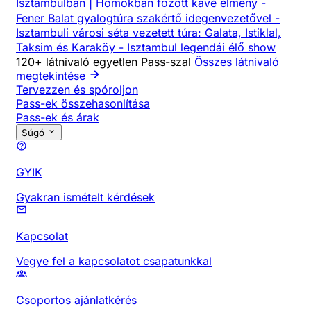
Isztambulban | Homokban főzött kávé élmény
-
Fener Balat gyalogtúra szakértő idegenvezetővel
-
Isztambuli városi séta vezetett túra: Galata, Istiklal,
Taksim és Karaköy
-
Isztambul legendái élő show
120+ látnivaló egyetlen Pass-szal
Összes látnivaló
megtekintése
Tervezzen és spóroljon
Pass-ek összehasonlítása
Pass-ek és árak
Súgó
GYIK
Gyakran ismételt kérdések
Kapcsolat
Vegye fel a kapcsolatot csapatunkkal
Csoportos ajánlatkérés