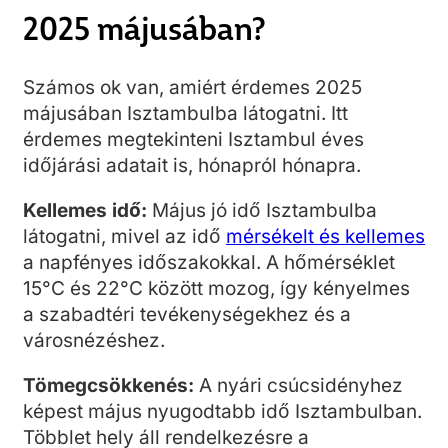
2025 májusában?
Számos ok van, amiért érdemes 2025
májusában Isztambulba látogatni. Itt
érdemes megtekinteni Isztambul éves
időjárási adatait is, hónapról hónapra.
Kellemes idő:
Május jó idő Isztambulba
látogatni, mivel az idő
mérsékelt és kellemes
a napfényes időszakokkal. A hőmérséklet
15°C és 22°C között mozog, így kényelmes
a szabadtéri tevékenységekhez és a
városnézéshez.
Tömegcsökkenés:
A nyári csúcsidényhez
képest május nyugodtabb idő Isztambulban.
Többlet hely áll rendelkezésre a