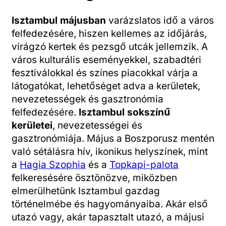
Isztambul májusban
varázslatos idő a város
felfedezésére, hiszen kellemes az időjárás,
virágzó kertek és pezsgő utcák jellemzik. A
város kulturális eseményekkel, szabadtéri
fesztiválokkal és színes piacokkal várja a
látogatókat, lehetőséget adva a kerületek,
nevezetességek és gasztronómia
felfedezésére.
Isztambul sokszínű
kerületei
, nevezetességei és
gasztronómiája.
Május a Boszporusz mentén
való sétálásra hív, ikonikus helyszínek, mint
a
Hagia Szophia
és a
Topkapi-palota
felkeresésére ösztönözve, miközben
elmerülhetünk Isztambul gazdag
történelmébe és hagyományaiba. Akár első
utazó vagy, akár tapasztalt utazó, a májusi