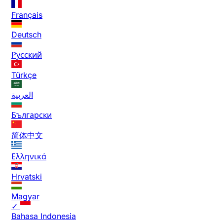
Français
Deutsch
Русский
Türkçe
العربية
Български
简体中文
Ελληνικά
Hrvatski
Magyar
✓
Bahasa Indonesia