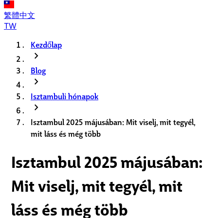
繁體中文
TW
Kezdőlap
chevron_right
Blog
chevron_right
Isztambuli hónapok
chevron_right
Isztambul 2025 májusában: Mit viselj, mit tegyél,
mit láss és még több
Isztambul 2025 májusában:
Mit viselj, mit tegyél, mit
láss és még több