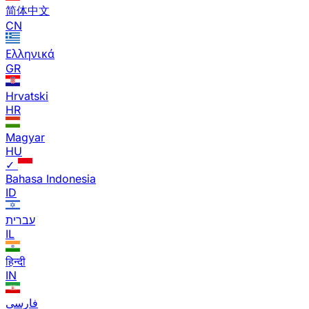
简体中文
CN
Ελληνικά
GR
Hrvatski
HR
Magyar
HU
✓
Bahasa Indonesia
ID
עברית
IL
हिन्दी
IN
فارسی