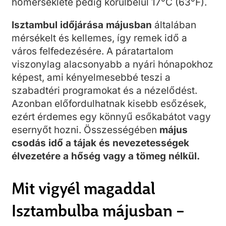
hőmérséklete pedig körülbelül 17°C (63°F).
Isztambul időjárása májusban
általában
mérsékelt és kellemes, így remek idő a
város felfedezésére. A páratartalom
viszonylag alacsonyabb a nyári hónapokhoz
képest, ami kényelmesebbé teszi a
szabadtéri programokat és a nézelődést.
Azonban előfordulhatnak kisebb esőzések,
ezért érdemes egy könnyű esőkabátot vagy
esernyőt hozni. Összességében
május
csodás idő a tájak és nevezetességek
élvezetére a hőség vagy a tömeg nélkül.
Mit vigyél magaddal
Isztambulba májusban –