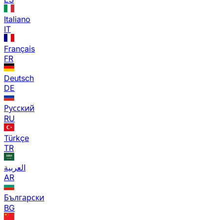
Italiano
IT
Français
FR
Deutsch
DE
Русский
RU
Türkçe
TR
العربية
AR
Български
BG