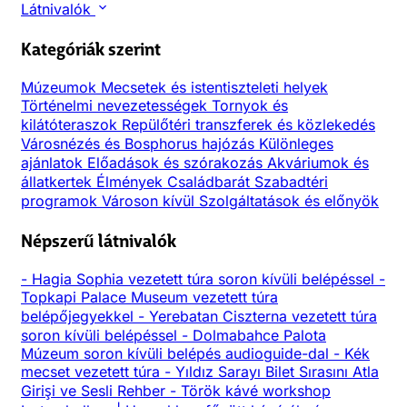
Látnivalók
Kategóriák szerint
Múzeumok
Mecsetek és istentiszteleti helyek
Történelmi nevezetességek
Tornyok és
kilátóteraszok
Repülőtéri transzferek és közlekedés
Városnézés és Bosphorus hajózás
Különleges
ajánlatok
Előadások és szórakozás
Akváriumok és
állatkertek
Élmények
Családbarát
Szabadtéri
programok
Városon kívül
Szolgáltatások és előnyök
Népszerű látnivalók
-
Hagia Sophia vezetett túra soron kívüli belépéssel
-
Topkapi Palace Museum vezetett túra
belépőjegyekkel
-
Yerebatan Ciszterna vezetett túra
soron kívüli belépéssel
-
Dolmabahce Palota
Múzeum soron kívüli belépés audioguide-dal
-
Kék
mecset vezetett túra
-
Yıldız Sarayı Bilet Sırasını Atla
Girişi ve Sesli Rehber
-
Török kávé workshop