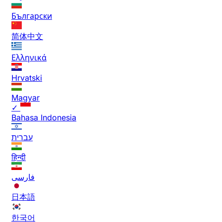
Български
简体中文
Ελληνικά
Hrvatski
Magyar
✓
Bahasa Indonesia
עברית
हिन्दी
فارسی
日本語
한국어