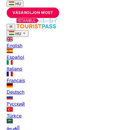
HU
VÁSÁROLJON MOST
HU
English
Español
Italiano
Français
Deutsch
Русский
Türkçe
العربية