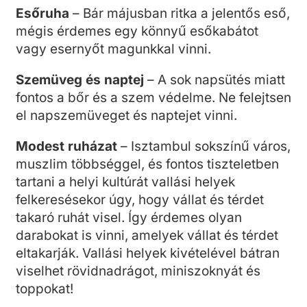
Esőruha
– Bár májusban ritka a jelentős eső,
mégis érdemes egy könnyű esőkabátot
vagy esernyőt magunkkal vinni.
Szemüveg és naptej
– A sok napsütés miatt
fontos a bőr és a szem védelme. Ne felejtsen
el napszemüveget és naptejet vinni.
Modest ruházat
– Isztambul sokszínű város,
muszlim többséggel, és fontos tiszteletben
tartani a helyi kultúrát vallási helyek
felkeresésekor úgy, hogy vállat és térdet
takaró ruhát visel. Így érdemes olyan
darabokat is vinni, amelyek vállat és térdet
eltakarják. Vallási helyek kivételével bátran
viselhet rövidnadrágot, miniszoknyát és
toppokat!