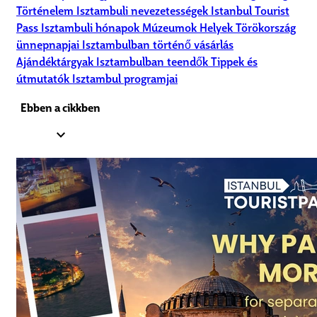
Történelem
Isztambuli nevezetességek
Istanbul Tourist
Pass
Isztambuli hónapok
Múzeumok
Helyek
Törökország
ünnepnapjai
Isztambulban történő vásárlás
Ajándéktárgyak
Isztambulban teendők
Tippek és
útmutatók
Isztambul programjai
Ebben a cikkben
expand_less
1.
Isztambul 2025 május időjárása
2.
Mit vigyél magaddal Isztambulba májusban –
Néhány tipp
3.
Érdemes Isztambulba utazni 2025 májusában?