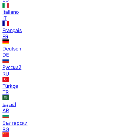
Italiano
IT
Français
FR
Deutsch
DE
Русский
RU
Türkçe
TR
العربية
AR
Български
BG