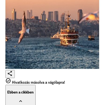
share
check_circle
Hivatkozás másolva a vágólapra!
Ebben a cikkben
expand_less