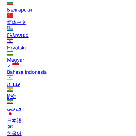
Български
简体中文
Ελληνικά
Hrvatski
Magyar
✓
Bahasa Indonesia
עברית
हिन्दी
فارسی
日本語
한국어