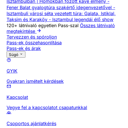
Isztambulban | Homokban főzött kávé élmény
-
Fener Balat gyalogtúra szakértő idegenvezetővel
-
Isztambuli városi séta vezetett túra: Galata, Istiklal,
Taksim és Karaköy
-
Isztambul legendái élő show
120+ látnivaló egyetlen Pass-szal
Összes látnivaló
megtekintése
Tervezzen és spóroljon
Pass-ek összehasonlítása
Pass-ek és árak
Súgó
GYIK
Gyakran ismételt kérdések
Kapcsolat
Vegye fel a kapcsolatot csapatunkkal
Csoportos ajánlatkérés