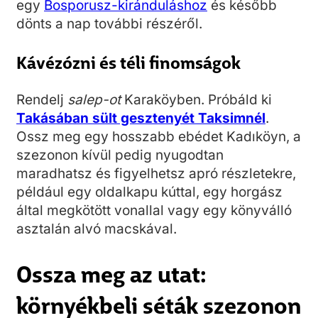
egy
Bosporusz-kiránduláshoz
és később
dönts a nap további részéről.
Kávézózni és téli finomságok
Rendelj
salep-ot
Karaköyben. Próbáld ki
Takásában sült gesztenyét Taksimnél
.
Ossz meg egy hosszabb ebédet Kadıköyn, a
szezonon kívül pedig nyugodtan
maradhatsz és figyelhetsz apró részletekre,
például egy oldalkapu kúttal, egy horgász
által megkötött vonallal vagy egy könyválló
asztalán alvó macskával.
Ossza meg az utat:
környékbeli séták szezonon