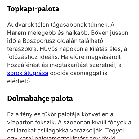
Topkapı-palota
Audvarok télen tágasabbnak tűnnek. A
Harem
melegebb és halkabb. Bőven jusson
idő a Boszporusz oldalán található
teraszokra. Hűvös napokon a kilátás éles, a
fotózáshoz ideális. Ha előre megvásárolt
hozzáférést és megtakarítást szeretnél, a
sorok átugrása
opciós csomaggal is
elérhető.
Dolmabahçe palota
Ez a fény és tükör palotája közvetlen a
vízparton fekszik. A szezonon kívüli fények a
csillárokat csillagokká varázsolják. Tegyél
egy korai palotamegtekintést egy rövid