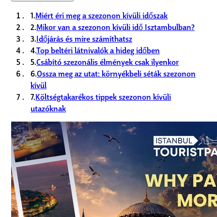
1.
Miért éri meg a szezonon kívüli időszak
2.
Mikor van a szezonon kívüli idő Isztambulban?
3.
Időjárás és mire számíthatsz
4.
Top beltéri látnivalók a hideg időben
5.
Csábító szezonális élmények csak ilyenkor
6.
Ossza meg az utat: környékbeli séták szezonon
kívül
7.
Költségtakarékos tippek szezonon kívüli
utazóknak