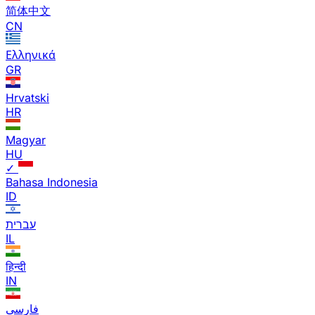
简体中文
CN
Ελληνικά
GR
Hrvatski
HR
Magyar
HU
✓
Bahasa Indonesia
ID
עברית
IL
हिन्दी
IN
فارسی