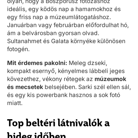
olyan, hogy a Boszporusz fotózáshoz
ideális, egy ködös nap a hamamokhoz és
egy friss nap a múzeumlátogatáshoz.
Januárban vagy februárban előfordulhat hó,
ám a belvárosban gyorsan olvad.
Sultanahmet és Galata környéke különösen
fotogén.
Mit érdemes pakolni:
Meleg dzseki,
kompakt esernyő, kényelmes lábbeli jeges
kövezethez, vékony rétegek az
múzeumok
és mecsetek
belsejében. Sarki szél ellen sál,
és egy kis powerbank hasznos a sok fotó
miatt.
Top beltéri látnivalók a
hideg időben