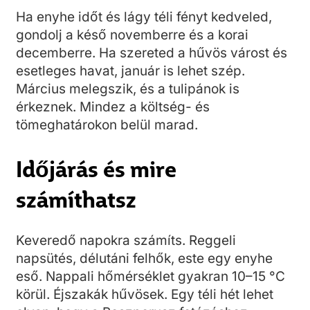
Ha enyhe időt és lágy téli fényt kedveled,
gondolj a késő novemberre és a korai
decemberre. Ha szereted a hűvös várost és
esetleges havat, január is lehet szép.
Március melegszik, és a tulipánok is
érkeznek. Mindez a költség- és
tömeghatárokon belül marad.
Időjárás és mire
számíthatsz
Keveredő napokra számíts. Reggeli
napsütés, délutáni felhők, este egy enyhe
eső. Nappali hőmérséklet gyakran 10–15 °C
körül. Éjszakák hűvösek. Egy téli hét lehet