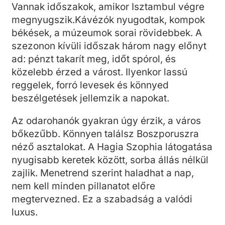
Vannak időszakok, amikor Isztambul végre
megnyugszik.Kávézók nyugodtak, kompok
békések, a múzeumok sorai rövidebbek. A
szezonon kívüli időszak három nagy előnyt
ad: pénzt takarít meg, időt spórol, és
közelebb érzed a várost. Ilyenkor lassú
reggelek, forró levesek és könnyed
beszélgetések jellemzik a napokat.
Az odarohanók gyakran úgy érzik, a város
bőkezűbb. Könnyen találsz Boszporuszra
néző asztalokat. A Hagia Szophia látogatása
nyugisabb keretek között, sorba állás nélkül
zajlik. Menetrend szerint haladhat a nap,
nem kell minden pillanatot előre
megtervezned. Ez a szabadság a valódi
luxus.