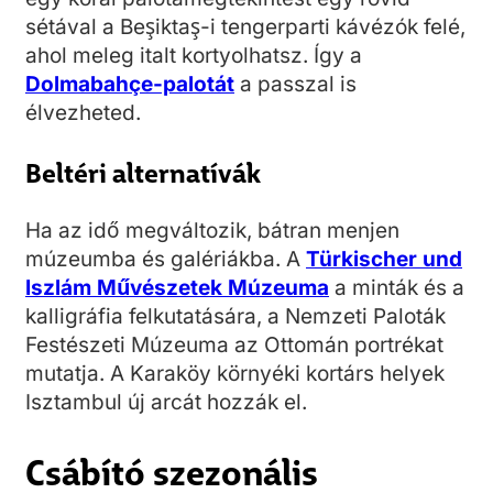
sétával a Beşiktaş-i tengerparti kávézók felé,
ahol meleg italt kortyolhatsz. Így a
Dolmabahçe-palotát
a passzal is
élvezheted.
Beltéri alternatívák
Ha az idő megváltozik, bátran menjen
múzeumba és galériákba. A
Türkischer und
Iszlám Művészetek Múzeuma
a minták és a
kalligráfia felkutatására, a Nemzeti Paloták
Festészeti Múzeuma az Ottomán portrékat
mutatja. A Karaköy környéki kortárs helyek
Isztambul új arcát hozzák el.
Csábító szezonális