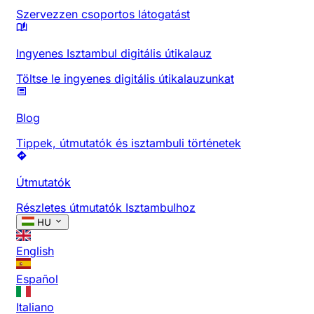
Szervezzen csoportos látogatást
Ingyenes Isztambul digitális útikalauz
Töltse le ingyenes digitális útikalauzunkat
Blog
Tippek, útmutatók és isztambuli történetek
Útmutatók
Részletes útmutatók Isztambulhoz
HU
English
Español
Italiano