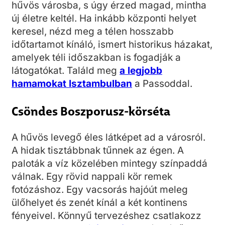
hűvös városba, s úgy érzed magad, mintha
új életre keltél. Ha inkább központi helyet
keresel, nézd meg a télen hosszabb
időtartamot kínáló, ismert historikus házakat,
amelyek téli időszakban is fogadják a
látogatókat. Találd meg
a legjobb
hamamokat Isztambulban
a Passoddal.
Csöndes Boszporusz-körséta
A hűvös levegő éles látképet ad a városról.
A hidak tisztábbnak tűnnek az égen. A
paloták a víz közelében mintegy színpaddá
válnak. Egy rövid nappali kör remek
fotózáshoz. Egy vacsorás hajóút meleg
ülőhelyet és zenét kínál a két kontinens
fényeivel. Könnyű tervezéshez csatlakozz