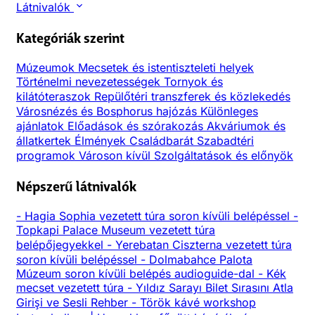
Látnivalók
Kategóriák szerint
Múzeumok
Mecsetek és istentiszteleti helyek
Történelmi nevezetességek
Tornyok és
kilátóteraszok
Repülőtéri transzferek és közlekedés
Városnézés és Bosphorus hajózás
Különleges
ajánlatok
Előadások és szórakozás
Akváriumok és
állatkertek
Élmények
Családbarát
Szabadtéri
programok
Városon kívül
Szolgáltatások és előnyök
Népszerű látnivalók
-
Hagia Sophia vezetett túra soron kívüli belépéssel
-
Topkapi Palace Museum vezetett túra
belépőjegyekkel
-
Yerebatan Ciszterna vezetett túra
soron kívüli belépéssel
-
Dolmabahce Palota
Múzeum soron kívüli belépés audioguide-dal
-
Kék
mecset vezetett túra
-
Yıldız Sarayı Bilet Sırasını Atla
Girişi ve Sesli Rehber
-
Török kávé workshop