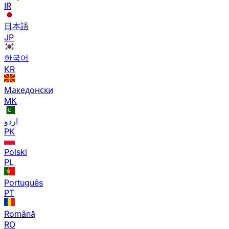
IR
日本語
JP
한국어
KR
Македонски
MK
اردو
PK
Polski
PL
Português
PT
Română
RO