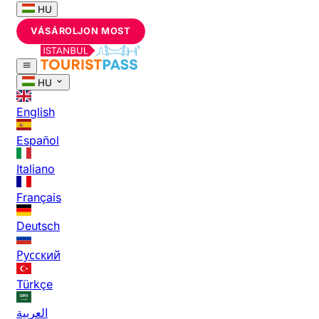
HU
VÁSÁROLJON MOST
HU
English
Español
Italiano
Français
Deutsch
Русский
Türkçe
العربية