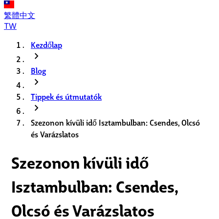
繁體中文
TW
Kezdőlap
chevron_right
Blog
chevron_right
Tippek és útmutatók
chevron_right
Szezonon kívüli idő Isztambulban: Csendes, Olcsó
és Varázslatos
Szezonon kívüli idő
Isztambulban: Csendes,
Olcsó és Varázslatos