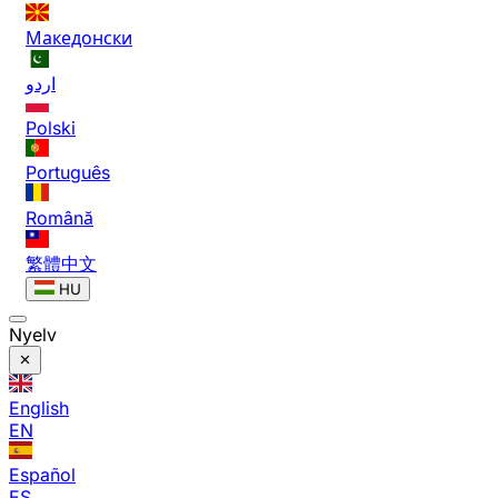
Македонски
اردو
Polski
Português
Română
繁體中文
HU
Nyelv
English
EN
Español
ES