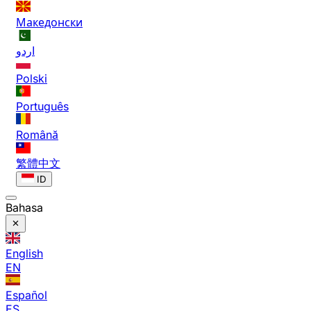
Македонски
اردو
Polski
Português
Română
繁體中文
ID
Bahasa
English
EN
Español
ES