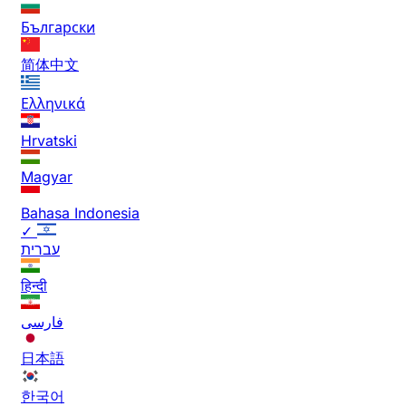
Български
简体中文
Ελληνικά
Hrvatski
Magyar
Bahasa Indonesia
✓
עברית
हिन्दी
فارسی
日本語
한국어