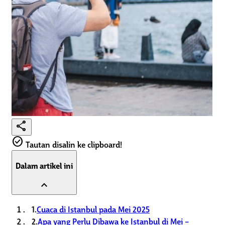
share
check_circle
Tautan disalin ke clipboard!
Dalam artikel ini
expand_less
1.
Cuaca di Istanbul pada Mei 2025
2.
Apa yang Perlu Dibawa ke Istanbul di Mei –