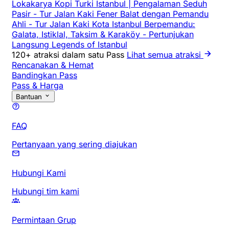
Lokakarya Kopi Turki Istanbul | Pengalaman Seduh
Pasir
-
Tur Jalan Kaki Fener Balat dengan Pemandu
Ahli
-
Tur Jalan Kaki Kota Istanbul Berpemandu:
Galata, Istiklal, Taksim & Karaköy
-
Pertunjukan
Langsung Legends of Istanbul
120+ atraksi dalam satu Pass
Lihat semua atraksi
Rencanakan & Hemat
Bandingkan Pass
Pass & Harga
Bantuan
FAQ
Pertanyaan yang sering diajukan
Hubungi Kami
Hubungi tim kami
Permintaan Grup