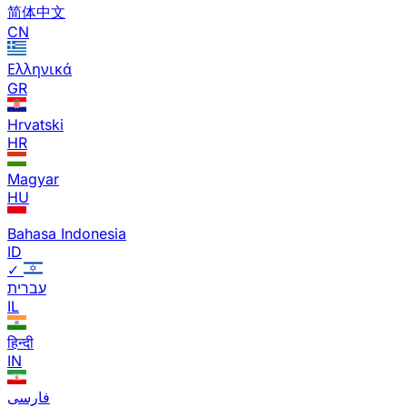
简体中文
CN
Ελληνικά
GR
Hrvatski
HR
Magyar
HU
Bahasa Indonesia
ID
✓
עברית
IL
हिन्दी
IN
فارسی