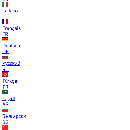
Italiano
IT
Français
FR
Deutsch
DE
Русский
RU
Türkçe
TR
العربية
AR
Български
BG