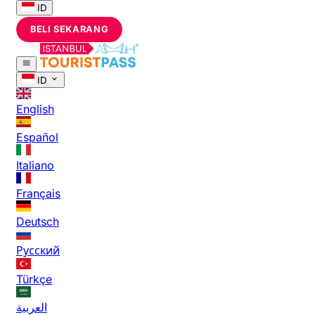
ID
BELI SEKARANG
ID
English
Español
Italiano
Français
Deutsch
Русский
Türkçe
العربية