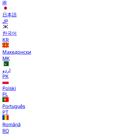
IR
日本語
JP
한국어
KR
Македонски
MK
اردو
PK
Polski
PL
Português
PT
Română
RO