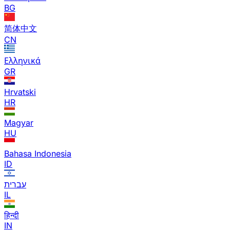
BG
简体中文
CN
Ελληνικά
GR
Hrvatski
HR
Magyar
HU
Bahasa Indonesia
ID
עברית
IL
हिन्दी
IN