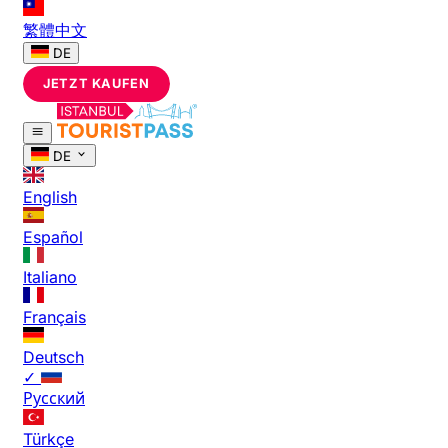
繁體中文
DE
JETZT KAUFEN
DE
English
Español
Italiano
Français
Deutsch
✓
Русский
Türkçe