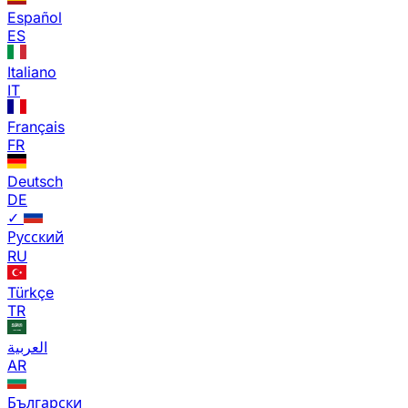
Español
ES
Italiano
IT
Français
FR
Deutsch
DE
✓
Русский
RU
Türkçe
TR
العربية
AR
Български