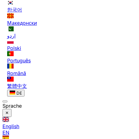
한국어
Македонски
اردو
Polski
Português
Română
繁體中文
DE
Sprache
English
EN