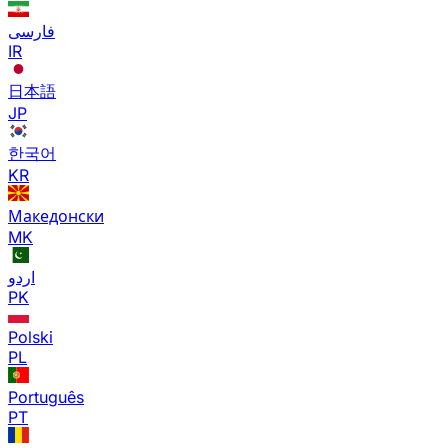
فارسی
IR
日本語
JP
한국어
KR
Македонски
MK
اردو
PK
Polski
PL
Português
PT