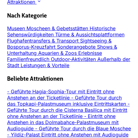
Attraktionen
Nach Kategorie
Museen
Moscheen & Gebetsstätten
Historische
Sehenswürdigkeiten
Türme & Aussichtsplattformen
Flughafentransfers & Transport
Sightseeing &
Bosporus-Kreuzfahrt
Sonderangebote
Shows &
Unterhaltung
Aquarien & Zoos
Erlebnisse
Familienfreundlich
Outdoor-Aktivitäten
Außerhalb der
Stadt
Leistungen & Vorteile
Beliebte Attraktionen
-
Geführte Hagia-Sophia-Tour mit Eintritt ohne
Anstehen an der Ticketlinie
-
Geführte Tour durch
das Topkapi-Palastmuseum inklusive Eintrittskarten
-
Geführte Tour durch die Cisterna Basilica mit Eintritt
ohne Anstehen an der Ticketlinie
-
Eintritt ohne
Anstehen in das Dolmabahce-Palastmuseum mit
Audioguide
-
Geführte Tour durch die Blaue Moschee
-
Yildiz-Palast Eintritt ohne Anstehen mit Audioguide