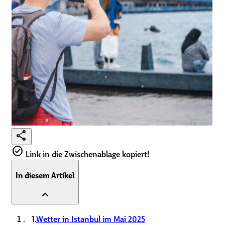
share
check_circle
Link in die Zwischenablage kopiert!
In diesem Artikel
expand_less
1.
Wetter in Istanbul im Mai 2025