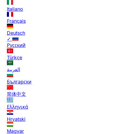
Italiano
Français
Deutsch
✓
Русский
Türkçe
العربية
Български
简体中文
Ελληνικά
Hrvatski
Magyar