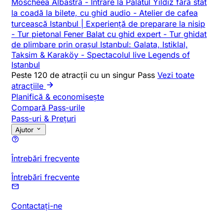
Moscheea Albastră
-
Intrare la Palatul Yildiz fără stat
la coadă la bilete, cu ghid audio
-
Atelier de cafea
turcească Istanbul | Experiență de preparare la nisip
-
Tur pietonal Fener Balat cu ghid expert
-
Tur ghidat
de plimbare prin orașul Istanbul: Galata, Istiklal,
Taksim & Karaköy
-
Spectacolul live Legends of
Istanbul
Peste 120 de atracții cu un singur Pass
Vezi toate
atracțiile
Planifică & economisește
Compară Pass-urile
Pass-uri & Prețuri
Ajutor
Întrebări frecvente
Întrebări frecvente
Contactați-ne