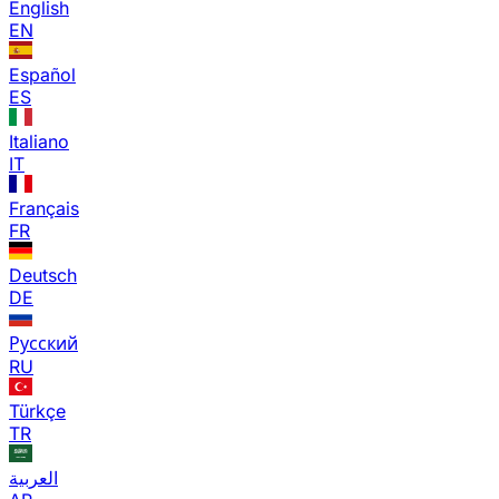
English
EN
Español
ES
Italiano
IT
Français
FR
Deutsch
DE
Русский
RU
Türkçe
TR
العربية