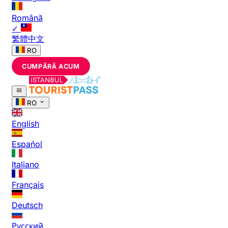
Română
✓
繁體中文
RO
CUMPĂRĂ ACUM
RO
English
Español
Italiano
Français
Deutsch
Русский