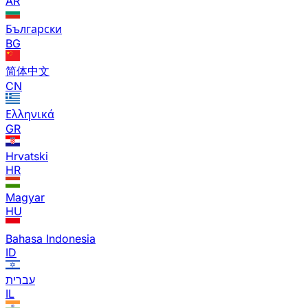
AR
Български
BG
简体中文
CN
Ελληνικά
GR
Hrvatski
HR
Magyar
HU
Bahasa Indonesia
ID
עברית
IL