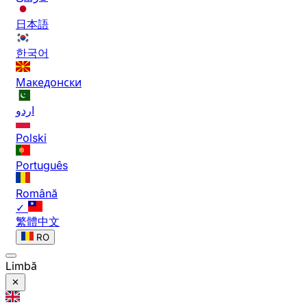
日本語
한국어
Македонски
اردو
Polski
Português
Română
✓
繁體中文
RO
Limbă