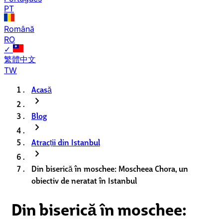
PT
Română
RO
✓
繁體中文
TW
Acasă
chevron_right
Blog
chevron_right
Atracții din Istanbul
chevron_right
Din biserică în moschee: Moscheea Chora, un
obiectiv de neratat în Istanbul
Din biserică în moschee: