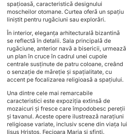
spațioasă, caracteristică designului
moscheilor otomane. Curtea oferă un spațiu
liniștit pentru rugăciuni sau explorări.
În interior, eleganța arhitecturală bizantină
se reflectă în detalii. Sala principală de
rugăciune, anterior navă a bisericii, urmează
un plan în cruce în cadrul unei cupole
centrale susținute de patru coloane, creând
o senzație de măreție și spațialitate, cu
accent pe focalizarea religioasă a spațiului.
Una dintre cele mai remarcabile
caracteristici este expoziția extinsă de
mozaicuri și fresce care împodobesc pereții
și tavanul. Aceste opere ilustrează narațiuni
religioase variate, inclusiv scene din viața lui
Iisus Hristos, Fecioara Maria și sfinți.