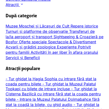
Atracții
După categorie
Muzee
Moschei și Lăcașuri de Cult
Repere istorice
Turnuri și platforme de observație
Transferuri de
la/la aeroport și transport
Sightseeing & Croazieră pe
Bosfor
Oferte speciale
Spectacole & Divertisment
Acvarii și grădini zoologice
Experiențe
Potrivit
pentru familii
Activități în aer liber
În afara orașului
Servicii și Beneficii
Atracții populare
-
Tur ghidat la Hagia Sophia cu intrare fără stat la
coada pentru bilete
-
Tur ghidat la Muzeul Palatul
Topkapi cu bilete de intrare incluse
-
Tur ghidat la
Cisterna Bazilică cu intrare fără stat la coada pentru
bilete
-
Intrare la Muzeul Palatului Dolmabahce fără
stat la coadă la bilete, cu ghid audio
-
Tur ghidat la