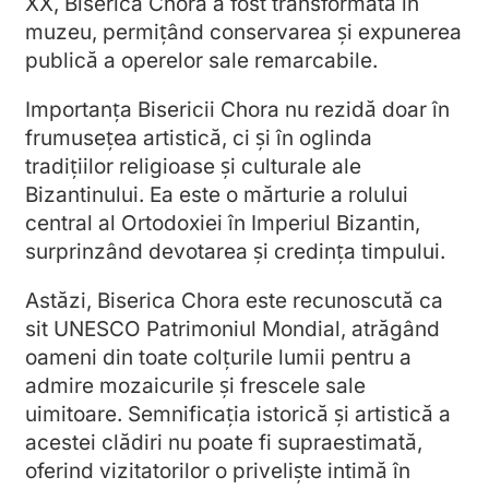
XX, Biserica Chora a fost transformată în
muzeu, permițând conservarea și expunerea
publică a operelor sale remarcabile.
Importanța Bisericii Chora nu rezidă doar în
frumusețea artistică, ci și în oglinda
tradițiilor religioase și culturale ale
Bizantinului. Ea este o mărturie a rolului
central al Ortodoxiei în Imperiul Bizantin,
surprinzând devotarea și credința timpului.
Astăzi, Biserica Chora este recunoscută ca
sit UNESCO Patrimoniul Mondial, atrăgând
oameni din toate colțurile lumii pentru a
admire mozaicurile și frescele sale
uimitoare. Semnificația istorică și artistică a
acestei clădiri nu poate fi supraestimată,
oferind vizitatorilor o priveliște intimă în