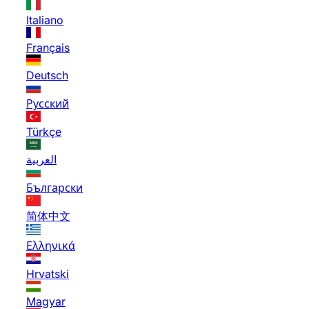
Italiano
Français
Deutsch
Русский
Türkçe
العربية
Български
简体中文
Ελληνικά
Hrvatski
Magyar