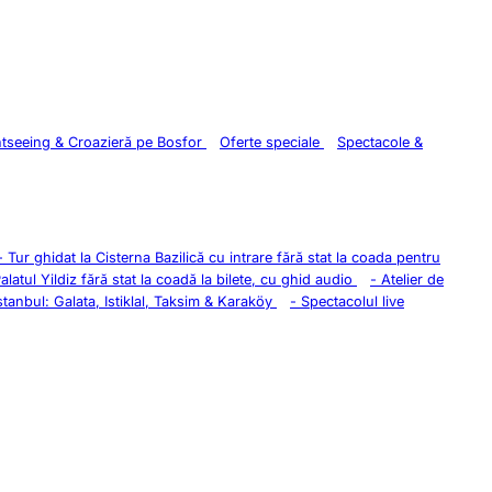
htseeing & Croazieră pe Bosfor
Oferte speciale
Spectacole &
-
Tur ghidat la Cisterna Bazilică cu intrare fără stat la coada pentru
Palatul Yildiz fără stat la coadă la bilete, cu ghid audio
-
Atelier de
stanbul: Galata, Istiklal, Taksim & Karaköy
-
Spectacolul live