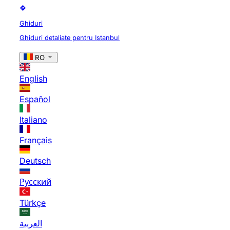
Ghiduri
Ghiduri detaliate pentru Istanbul
RO
English
Español
Italiano
Français
Deutsch
Русский
Türkçe
العربية