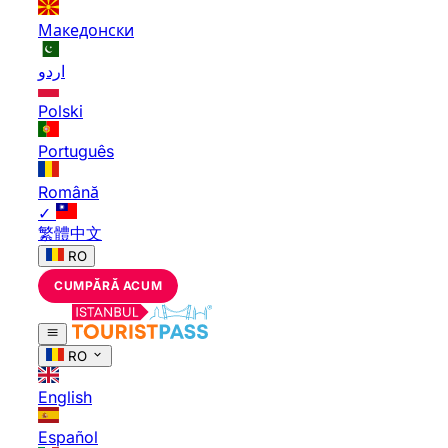
Македонски
اردو
Polski
Português
Română
✓
繁體中文
RO
CUMPĂRĂ ACUM
RO
English
Español