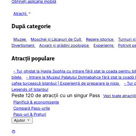
Obțineți aplicația mobilă
Atracții
După categorie
Muzee
Moschei și Lăcașuri de Cult
Repere istorice
Turnuri ș
Divertisment
Acvarii și grădini zoologice
Experiențe
Potrivit p
Atracții populare
-
Tur ghidat la Hagia Sophia cu intrare fără stat la coada pentru bi
bilete
-
Intrare la Muzeul Palatului Dolmabahce fără stat la coadă 
cafea turcească Istanbul | Experiență de preparare la nisip
-
Tur 
Legends of Istanbul
Peste 120 de atracții cu un singur Pass
Vezi toate atracții
Planifică & economisește
Compară Pass-urile
Pass-uri & Prețuri
Ajutor