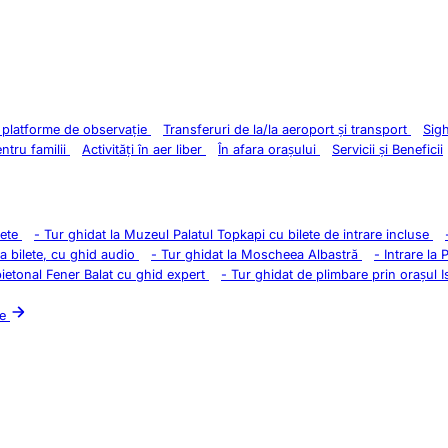
i platforme de observație
Transferuri de la/la aeroport și transport
Sig
entru familii
Activități în aer liber
În afara orașului
Servicii și Beneficii
lete
-
Tur ghidat la Muzeul Palatul Topkapi cu bilete de intrare incluse
la bilete, cu ghid audio
-
Tur ghidat la Moscheea Albastră
-
Intrare la 
pietonal Fener Balat cu ghid expert
-
Tur ghidat de plimbare prin orașul I
le