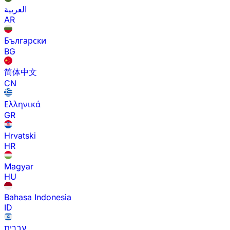
العربية
AR
Български
BG
简体中文
CN
Ελληνικά
GR
Hrvatski
HR
Magyar
HU
Bahasa Indonesia
ID
עברית