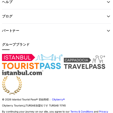
ヘルプ
ブログ
パートナー
グループブランド
© 2026 Istanbul Tourist Pass®
登録商標：
Cityberry®
Cityberry TourismはTURSAB加盟社です
TURSAB
11745
By continuing your journey on our site, you agree to our
Terms & Conditions
and
Privacy