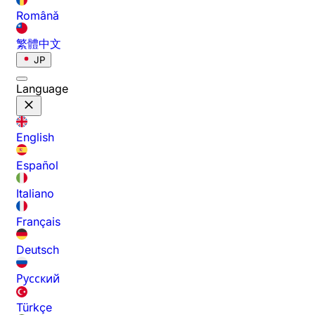
Română
繁體中文
JP
Language
English
Español
Italiano
Français
Deutsch
Русский
Türkçe