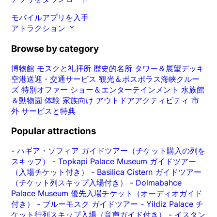
モバイルアプリを入手
アトラクション
Browse by category
博物館
モスクと礼拝所
歴史的名所
タワー＆展望デッキ
空港送迎・交通サービス
観光＆ボスポラス海峡クルー
ズ
特別オファー
ショー＆エンターテインメント
水族館
＆動物園
体験
家族向け
アウトドアアクティビティ
市
外
サービスと特典
Popular attractions
-
ハギア・ソフィア ガイドツアー（チケット購入の列を
スキップ）
-
Topkapi Palace Museum ガイドツアー
（入場チケット付き）
-
Basilica Cistern ガイドツアー
（チケット列スキップ入場付き）
-
Dolmabahce
Palace Museum 優先入場チケット（オーディオガイド
付き）
-
ブルーモスク ガイドツアー
-
Yildiz Palace チ
ケット行列スキップ入場（音声ガイド付き）
-
イスタン