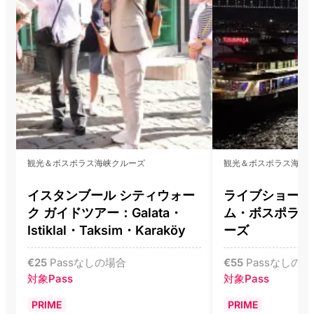
観光＆ボスポラス海峡クルーズ
観光＆ボスポラス海峡
イスタンブール シティウォー
ライブショー付
ク ガイドツアー：Galata・
ム・ボスポラス
Istiklal・Taksim・Karaköy
ーズ
€
25
Passなしの場合
€
55
Passなしの場
対象Pass
対象Pass
PRIME
PRIME