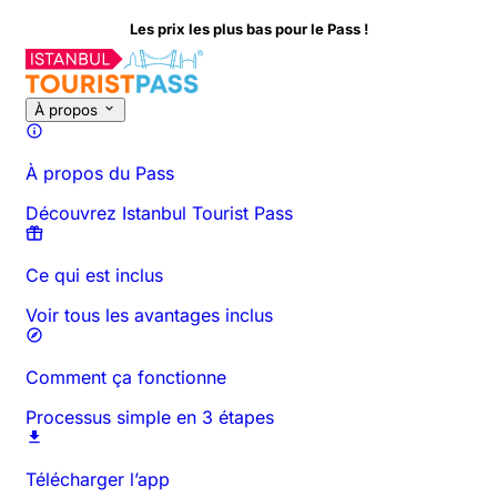
plus bas pour le Pass !
À propos de cette activité
Aperçu
Horaires et Durée
Tout sur
À
À propos
À propos du Pass
Découvrez Istanbul Tourist Pass
Ce qui est inclus
Voir tous les avantages inclus
Comment ça fonctionne
Processus simple en 3 étapes
Télécharger l’app