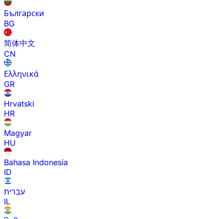
Български
BG
简体中文
CN
Ελληνικά
GR
Hrvatski
HR
Magyar
HU
Bahasa Indonesia
ID
עברית
IL