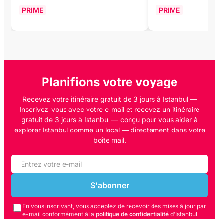
PRIME
PRIME
Planifions votre voyage
Recevez votre itinéraire gratuit de 3 jours à Istanbul —
Inscrivez-vous avec votre e-mail et recevez un itinéraire
gratuit de 3 jours à Istanbul — conçu pour vous aider à
explorer Istanbul comme un local — directement dans votre
boîte mail.
S'abonner
En vous inscrivant, vous acceptez de recevoir des mises à jour par
e-mail conformément à la
politique de confidentialité
d'Istanbul