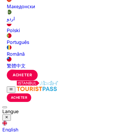
Македонски
اردو
Polski
Português
Română
繁體中文
ACHETER
ACHETER
Langue
English