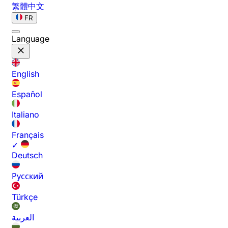
繁體中文
FR
Language
English
Español
Italiano
Français
✓
Deutsch
Русский
Türkçe
العربية