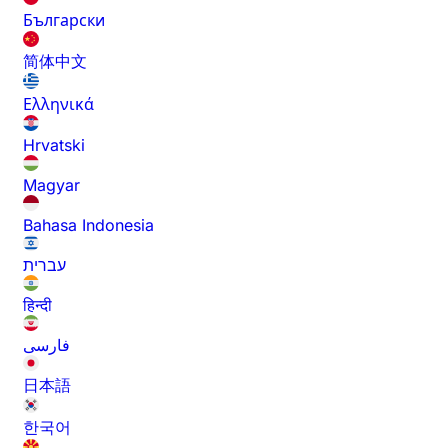
Български
简体中文
Ελληνικά
Hrvatski
Magyar
Bahasa Indonesia
עברית
हिन्दी
فارسی
日本語
한국어