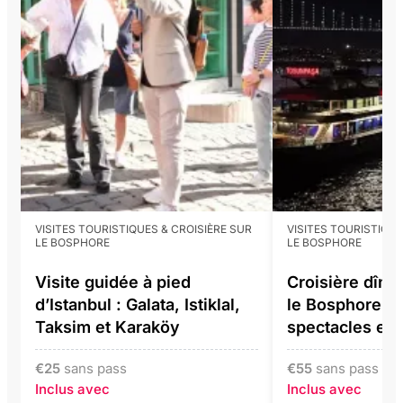
VISITES TOURISTIQUES & CROISIÈRE SUR
VISITES TOURISTIQUE
LE BOSPHORE
LE BOSPHORE
Visite guidée à pied
Croisière dîne
d’Istanbul : Galata, Istiklal,
le Bosphore a
Taksim et Karaköy
spectacles en 
€
25
sans pass
€
55
sans pass
Inclus avec
Inclus avec