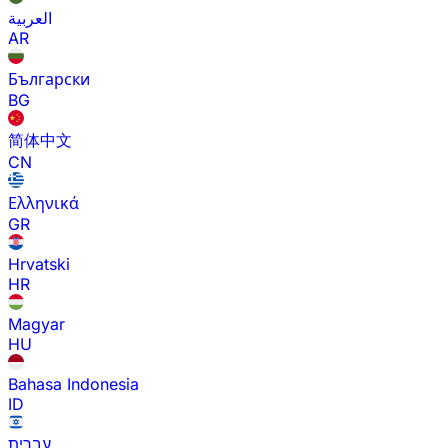
العربية
AR
Български
BG
简体中文
CN
Ελληνικά
GR
Hrvatski
HR
Magyar
HU
Bahasa Indonesia
ID
עברית