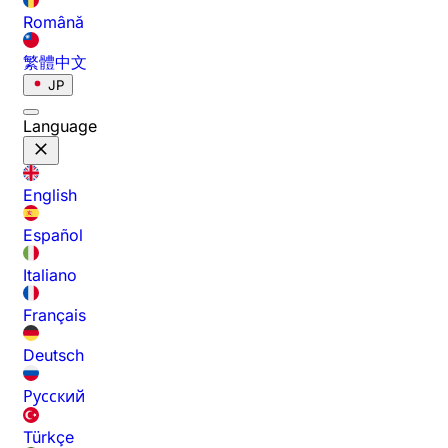
Română
繁體中文
JP
Language
English
Español
Italiano
Français
Deutsch
Русский
Türkçe