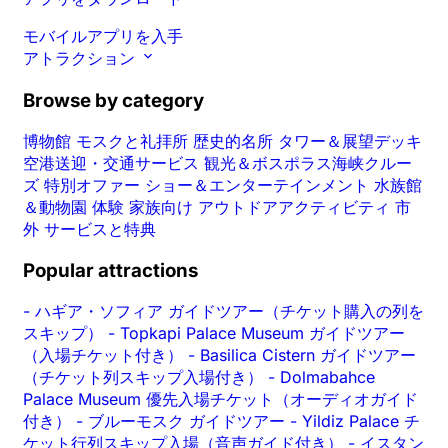
モバイルアプリを入手
アトラクション
Browse by category
博物館
モスクと礼拝所
歴史的名所
タワー＆展望デッキ
空港送迎・交通サービス
観光＆ボスポラス海峡クルー
ズ
特別オファー
ショー＆エンターテインメント
水族館
＆動物園
体験
家族向け
アウトドアアクティビティ
市
外
サービスと特典
Popular attractions
-
ハギア・ソフィア ガイドツアー（チケット購入の列を
スキップ）
-
Topkapi Palace Museum ガイドツアー
（入場チケット付き）
-
Basilica Cistern ガイドツアー
（チケット列スキップ入場付き）
-
Dolmabahce
Palace Museum 優先入場チケット（オーディオガイド
付き）
-
ブルーモスク ガイドツアー
-
Yildiz Palace チ
ケット行列スキップ入場（音声ガイド付き）
-
イスタン