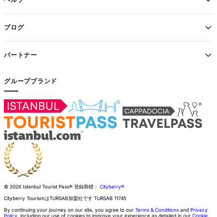
ブログ
パートナー
グループブランド
© 2026 Istanbul Tourist Pass®
登録商標：
Cityberry®
Cityberry TourismはTURSAB加盟社です
TURSAB
11745
By continuing your journey on our site, you agree to our
Terms & Conditions
and
Privacy
Policy
, including our use of cookies to improve your experience as detailed in our
Cookie