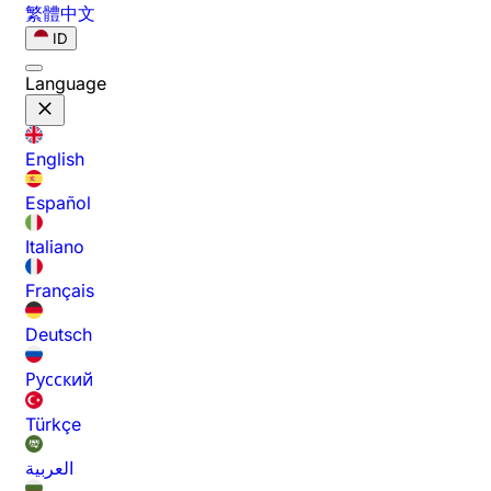
繁體中文
ID
Language
English
Español
Italiano
Français
Deutsch
Русский
Türkçe
العربية