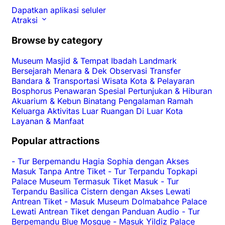
Dapatkan aplikasi seluler
Atraksi
Browse by category
Museum
Masjid & Tempat Ibadah
Landmark
Bersejarah
Menara & Dek Observasi
Transfer
Bandara & Transportasi
Wisata Kota & Pelayaran
Bosphorus
Penawaran Spesial
Pertunjukan & Hiburan
Akuarium & Kebun Binatang
Pengalaman
Ramah
Keluarga
Aktivitas Luar Ruangan
Di Luar Kota
Layanan & Manfaat
Popular attractions
-
Tur Berpemandu Hagia Sophia dengan Akses
Masuk Tanpa Antre Tiket
-
Tur Terpandu Topkapi
Palace Museum Termasuk Tiket Masuk
-
Tur
Terpandu Basilica Cistern dengan Akses Lewati
Antrean Tiket
-
Masuk Museum Dolmabahce Palace
Lewati Antrean Tiket dengan Panduan Audio
-
Tur
Berpemandu Blue Mosque
-
Masuk Yildiz Palace