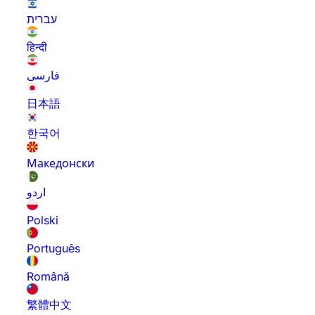
עברית
हिन्दी
فارسی
日本語
한국어
Македонски
اردو
Polski
Português
Română
繁體中文