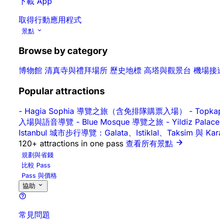
下載 App
取得行動應用程式
景點
Browse by category
博物館
清真寺與禮拜場所
歷史地標
高塔與觀景台
機場接
Popular attractions
-
Hagia Sophia 導覽之旅（含免排隊購票入場）
-
Topk
入場與語音導覽
-
Blue Mosque 導覽之旅
-
Yildiz P
Istanbul 城市步行導覽：Galata、Istiklal、Taksim 與 Ka
120+ attractions in one pass
查看所有景點
規劃與省錢
比較 Pass
Pass 與價格
協助
常見問題