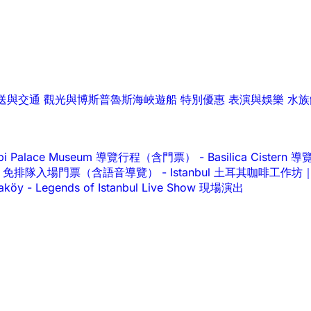
送與交通
觀光與博斯普魯斯海峽遊船
特別優惠
表演與娛樂
水族
api Palace Museum 導覽行程（含門票）
-
Basilica Cist
alace 免排隊入場門票（含語音導覽）
-
Istanbul 土耳其咖啡工
raköy
-
Legends of Istanbul Live Show 現場演出