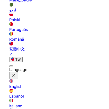
Македонски
اردو
Polski
Português
Română
繁體中文
✓
TW
Language
English
Español
Italiano