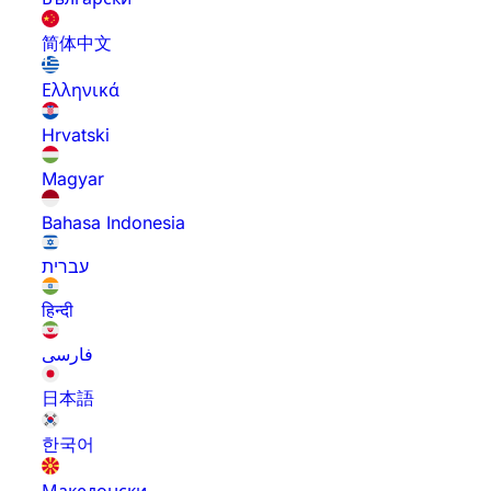
简体中文
Ελληνικά
Hrvatski
Magyar
Bahasa Indonesia
עברית
हिन्दी
فارسی
日本語
한국어