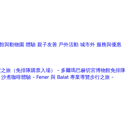
館與動物園
體驗
親子友善
戶外活動
城市外
服務與優惠
ern 導覽之旅（免排隊購票入場）
-
多爾瑪巴赫切宮博物館免排隊
作坊｜沙煮咖啡體驗
-
Fener 與 Balat 專業導覽步行之旅
-