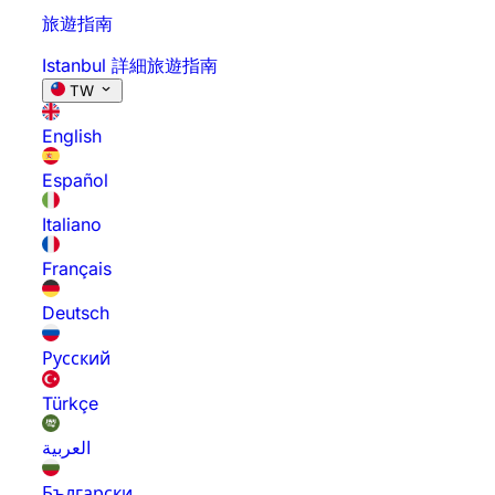
旅遊指南
Istanbul 詳細旅遊指南
TW
English
Español
Italiano
Français
Deutsch
Русский
Türkçe
العربية
Български