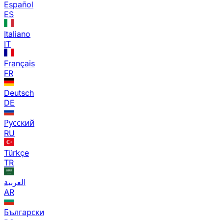
Español
ES
Italiano
IT
Français
FR
Deutsch
DE
Русский
RU
Türkçe
TR
العربية
AR
Български