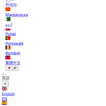
한국어
Македонски
اردو
Polski
Português
Română
繁體中文
JP
言語
English
EN