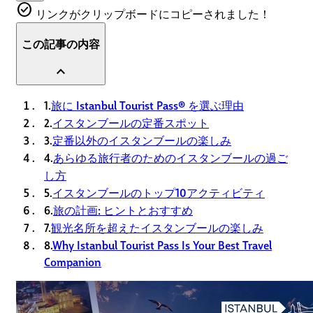
check_circle
リンクがクリップボードにコピーされました！
この記事の内容
expand_less
1.
旅に Istanbul Tourist Pass® を選ぶ理由
2.
イスタンブールの定番スポット
3.
定番以外のイスタンブールの楽しみ
4.
あらゆる旅行者のためのイスタンブールの過ご
し方
5.
イスタンブールのトップ10アクティビティ
6.
旅の計画: ヒントとおすすめ
7.
観光名所を超えたイスタンブールの楽しみ
8.
Why Istanbul Tourist Pass Is Your Best Travel
Companion