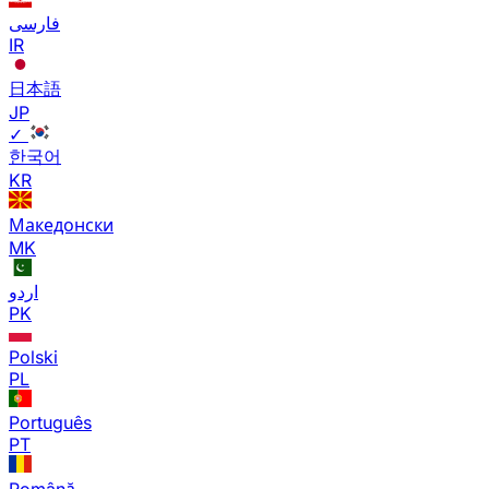
فارسی
IR
日本語
JP
✓
한국어
KR
Македонски
MK
اردو
PK
Polski
PL
Português
PT
Română