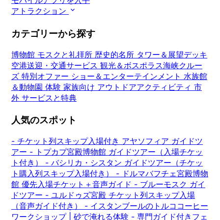
モバイルアプリを入手
アトラクション
カテゴリーから探す
博物館
モスクと礼拝所
歴史的名所
タワー＆展望デッキ
空港送迎・交通サービス
観光＆ボスポラス海峡クルー
ズ
特別オファー
ショー＆エンターテインメント
水族館
＆動物園
体験
家族向け
アウトドアアクティビティ
市
外
サービスと特典
人気のスポット
-
チケット列スキップ入場付き アヤソフィア ガイドツ
アー
-
トプカプ宮殿博物館 ガイドツアー（入場チケッ
ト付き）
-
バシリカ・シスタン ガイドツアー（チケッ
ト購入列スキップ入場付き）
-
ドルマバフチェ宮殿博物
館 優先入場チケット＋音声ガイド
-
ブルーモスク ガイ
ドツアー
-
ユルドゥズ宮殿 チケット列スキップ入場
（音声ガイド付き）
-
イスタンブールのトルココーヒー
ワークショップ | 砂で淹れる体験
-
専門ガイド付きフェ