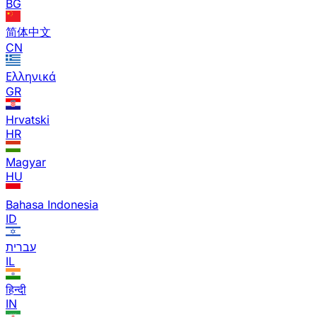
BG
简体中文
CN
Ελληνικά
GR
Hrvatski
HR
Magyar
HU
Bahasa Indonesia
ID
עברית
IL
हिन्दी
IN