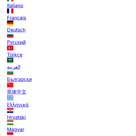
Italiano
Français
Deutsch
Русский
Türkçe
العربية
Български
简体中文
Ελληνικά
Hrvatski
Magyar