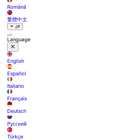
Română
繁體中文
JP
Language
English
Español
Italiano
Français
Deutsch
Русский
Türkçe