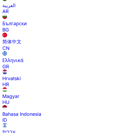
العربية
AR
Български
BG
简体中文
CN
Ελληνικά
GR
Hrvatski
HR
Magyar
HU
Bahasa Indonesia
ID
עברית