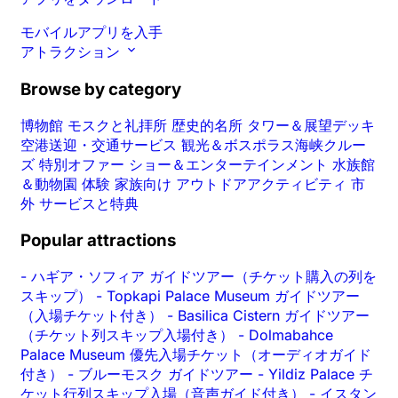
モバイルアプリを入手
アトラクション
Browse by category
博物館
モスクと礼拝所
歴史的名所
タワー＆展望デッキ
空港送迎・交通サービス
観光＆ボスポラス海峡クルー
ズ
特別オファー
ショー＆エンターテインメント
水族館
＆動物園
体験
家族向け
アウトドアアクティビティ
市
外
サービスと特典
Popular attractions
-
ハギア・ソフィア ガイドツアー（チケット購入の列を
スキップ）
-
Topkapi Palace Museum ガイドツアー
（入場チケット付き）
-
Basilica Cistern ガイドツアー
（チケット列スキップ入場付き）
-
Dolmabahce
Palace Museum 優先入場チケット（オーディオガイド
付き）
-
ブルーモスク ガイドツアー
-
Yildiz Palace チ
ケット行列スキップ入場（音声ガイド付き）
-
イスタン