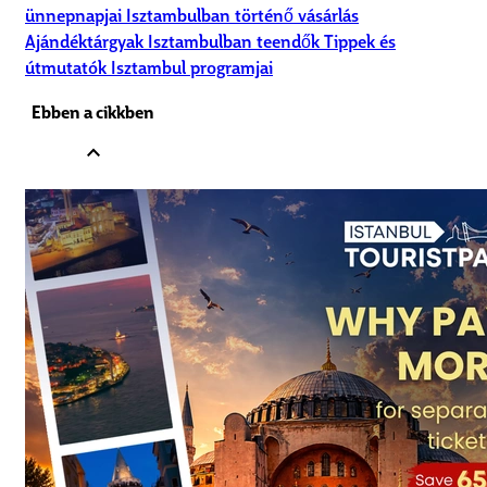
ünnepnapjai
Isztambulban történő vásárlás
Ajándéktárgyak
Isztambulban teendők
Tippek és
útmutatók
Isztambul programjai
Ebben a cikkben
expand_less