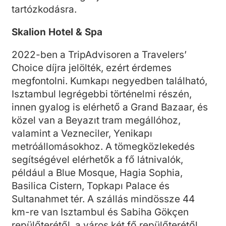
tartózkodásra.
Skalion Hotel & Spa
2022-ben a TripAdvisoren a Travelers’
Choice díjra jelölték, ezért érdemes
megfontolni. Kumkapı negyedben található,
Isztambul legrégebbi történelmi részén,
innen gyalog is elérhető a Grand Bazaar, és
közel van a Beyazıt tram megállóhoz,
valamint a Vezneciler, Yenikapı
metróállomásokhoz. A tömegközlekedés
segítségével elérhetők a fő látnivalók,
például a Blue Mosque, Hagia Sophia,
Basilica Cistern, Topkapı Palace és
Sultanahmet tér. A szállás mindössze 44
km-re van Isztambul és Sabiha Gökçen
repülőterétől, a város két fő repülőterétől.