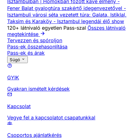
Isztambulban | Homokban főzött kávé élmény
-
Fener Balat gyalogtúra szakértő idegenvezetővel
-
Isztambuli városi séta vezetett túra: Galata, Istiklal,
Taksim és Karaköy
-
Isztambul legendái élő show
120+ látnivaló egyetlen Pass-szal
Összes látnivaló
megtekintése
Tervezzen és spóroljon
Pass-ek összehasonlítása
Pass-ek és árak
Súgó
GYIK
Gyakran ismételt kérdések
Kapcsolat
Vegye fel a kapcsolatot csapatunkkal
Csoportos ajánlatkérés