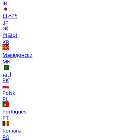
IR
日本語
JP
한국어
KR
Македонски
MK
اردو
PK
Polski
PL
Português
PT
Română
RO