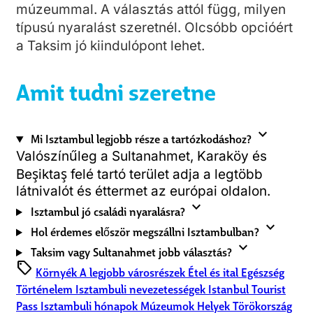
múzeummal. A választás attól függ, milyen
típusú nyaralást szeretnél. Olcsóbb opcióért
a Taksim jó kiindulópont lehet.
Amit tudni szeretne
expand_more
Mi Isztambul legjobb része a tartózkodáshoz?
Valószínűleg a Sultanahmet, Karaköy és
Beşiktaş felé tartó terület adja a legtöbb
látnivalót és éttermet az európai oldalon.
expand_more
Isztambul jó családi nyaralásra?
expand_more
Hol érdemes először megszállni Isztambulban?
expand_more
Taksim vagy Sultanahmet jobb választás?
sell
Környék
A legjobb városrészek
Étel és ital
Egészség
Történelem
Isztambuli nevezetességek
Istanbul Tourist
Pass
Isztambuli hónapok
Múzeumok
Helyek
Törökország