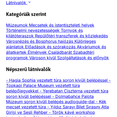
Látnivalók
Kategóriák szerint
Múzeumok
Mecsetek és istentiszteleti helyek
Történelmi nevezetességek
Tornyok és
kilátóteraszok
Repülőtéri transzferek és közlekedés
Városnézés és Bosphorus hajózás
Különleges
ajánlatok
Előadások és szórakozás
Akváriumok és
állatkertek
Élmények
Családbarát
Szabadtéri
programok
Városon kívül
Szolgáltatások és előnyök
Népszerű látnivalók
-
Hagia Sophia vezetett túra soron kívüli belépéssel
-
Topkapi Palace Museum vezetett túra
belépőjegyekkel
-
Yerebatan Ciszterna vezetett túra
soron kívüli belépéssel
-
Dolmabahce Palota
Múzeum soron kívüli belépés audioguide-dal
-
Kék
mecset vezetett túra
-
Yıldız Sarayı Bilet Sırasını Atla
Girişi ve Sesli Rehber
-
Török kávé workshop