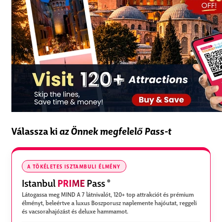
Válassza ki
az Önnek megfelelő Pass-t
A TÖKÉLETES ISZTAMBULI ÉLMÉNY
PRIME
Istanbul
Pass
®
Látogassa meg MIND A 7 látnivalót, 120+ top attrakciót és prémium
élményt, beleértve a luxus Boszporusz naplemente hajóutat, reggeli
és vacsorahajózást és deluxe hammamot.