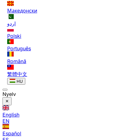
Македонски
اردو
Polski
Português
Română
繁體中文
HU
Nyelv
English
EN
Español
ES