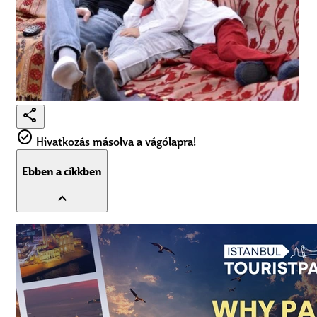
share
check_circle
Hivatkozás másolva a vágólapra!
Ebben a cikkben
expand_less