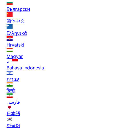
Български
简体中文
Ελληνικά
Hrvatski
Magyar
✓
Bahasa Indonesia
עברית
हिन्दी
فارسی
日本語
한국어