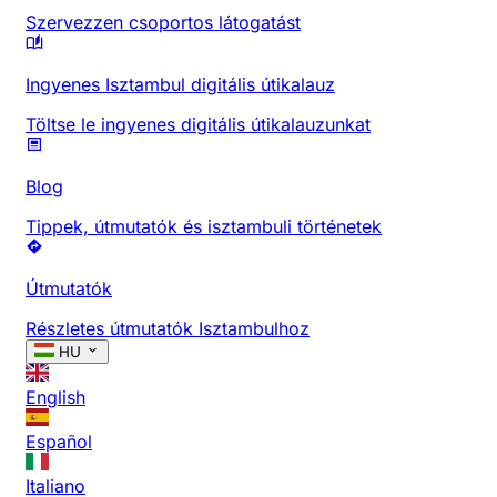
Szervezzen csoportos látogatást
Ingyenes Isztambul digitális útikalauz
Töltse le ingyenes digitális útikalauzunkat
Blog
Tippek, útmutatók és isztambuli történetek
Útmutatók
Részletes útmutatók Isztambulhoz
HU
English
Español
Italiano