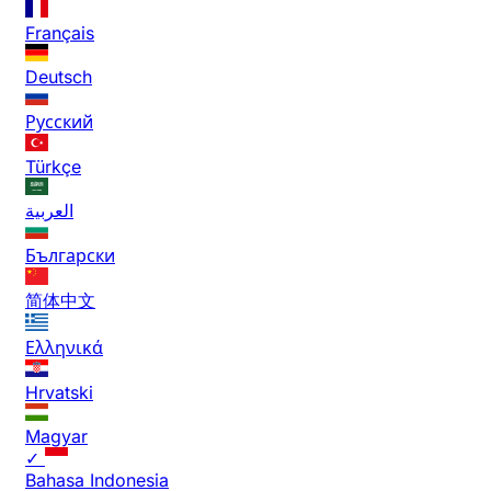
Français
Deutsch
Русский
Türkçe
العربية
Български
简体中文
Ελληνικά
Hrvatski
Magyar
✓
Bahasa Indonesia