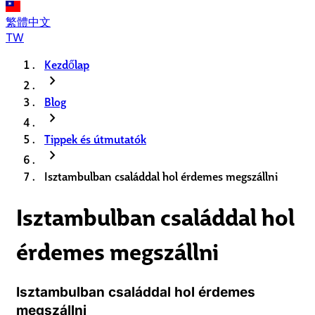
繁體中文
TW
Kezdőlap
chevron_right
Blog
chevron_right
Tippek és útmutatók
chevron_right
Isztambulban családdal hol érdemes megszállni
Isztambulban családdal hol
érdemes megszállni
Isztambulban családdal hol érdemes
megszállni