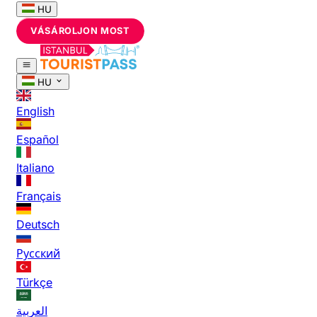
HU
VÁSÁROLJON MOST
HU
English
Español
Italiano
Français
Deutsch
Русский
Türkçe
العربية