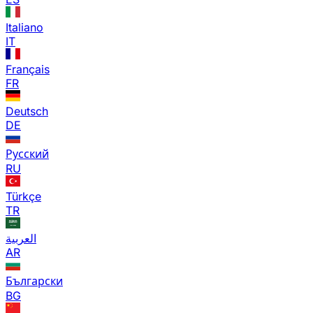
Italiano
IT
Français
FR
Deutsch
DE
Русский
RU
Türkçe
TR
العربية
AR
Български
BG