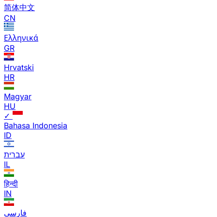
简体中文
CN
Ελληνικά
GR
Hrvatski
HR
Magyar
HU
✓
Bahasa Indonesia
ID
עברית
IL
हिन्दी
IN
فارسی