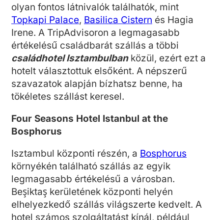
olyan fontos látnivalók találhatók, mint
Topkapi Palace
,
Basilica Cistern
és Hagia
Irene. A TripAdvisoron a legmagasabb
értékelésű családbarát szállás a többi
családhotel Isztambulban
közül, ezért ezt a
hotelt választottuk elsőként. A népszerű
szavazatok alapján bízhatsz benne, ha
tökéletes szállást keresel.
Four Seasons Hotel Istanbul at the
Bosphorus
Isztambul központi részén, a
Bosphorus
környékén található szállás az egyik
legmagasabb értékelésű a városban.
Beşiktaş kerületének központi helyén
elhelyezkedő szállás világszerte kedvelt. A
hotel számos szolgáltatást kínál, például