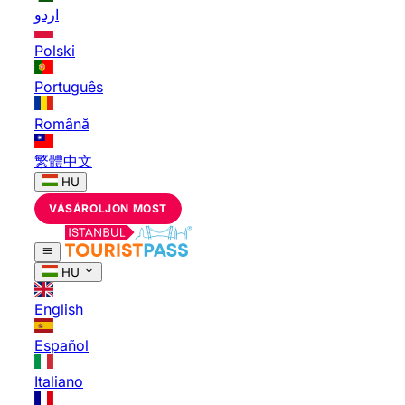
اردو
Polski
Português
Română
繁體中文
HU
VÁSÁROLJON MOST
HU
English
Español
Italiano