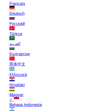
Français
Deutsch
Русский
Türkçe
العربية
Български
简体中文
Ελληνικά
Hrvatski
Magyar
✓
Bahasa Indonesia