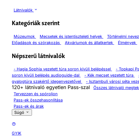
Látnivalók
Kategóriák szerint
Múzeumok
Mecsetek és istentiszteleti helyek
Történelmi neve
Előadások és szórakozás
Akváriumok és állatkertek
Élmények
Népszerű látnivalók
-
Hagia Sophia vezetett túra soron kívüli belépéssel
-
Topkapi P
soron kívüli belépés audioguide-dal
-
Kék mecset vezetett túra
gyalogtúra szakértő idegenvezetővel
-
Isztambuli városi séta veze
120+ látnivaló egyetlen Pass-szal
Összes látnivaló megtek
Tervezzen és spóroljon
Pass-ek összehasonlítása
Pass-ek és árak
Súgó
GYIK