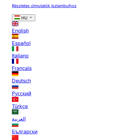
Részletes útmutatók Isztambulhoz
HU
English
Español
Italiano
Français
Deutsch
Русский
Türkçe
العربية
Български