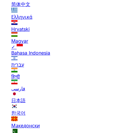
简体中文
Ελληνικά
Hrvatski
Magyar
✓
Bahasa Indonesia
עברית
हिन्दी
فارسی
日本語
한국어
Македонски