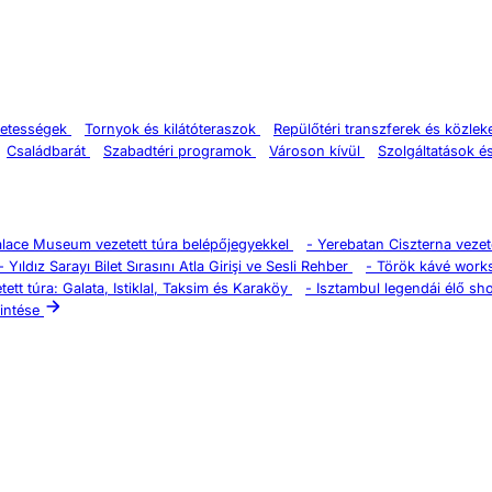
zetességek
Tornyok és kilátóteraszok
Repülőtéri transzferek és közle
Családbarát
Szabadtéri programok
Városon kívül
Szolgáltatások é
alace Museum vezetett túra belépőjegyekkel
-
Yerebatan Ciszterna vezete
-
Yıldız Sarayı Bilet Sırasını Atla Girişi ve Sesli Rehber
-
Török kávé work
tett túra: Galata, Istiklal, Taksim és Karaköy
-
Isztambul legendái élő sh
intése