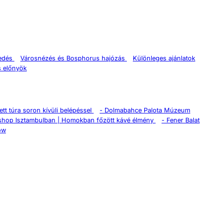
kedés
Városnézés és Bosphorus hajózás
Különleges ajánlatok
s előnyök
tt túra soron kívüli belépéssel
-
Dolmabahce Palota Múzeum
shop Isztambulban | Homokban főzött kávé élmény
-
Fener Balat
ow