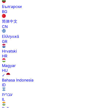
Български
BG
简体中文
CN
Ελληνικά
GR
Hrvatski
HR
Magyar
HU
✓
Bahasa Indonesia
ID
עברית
IL