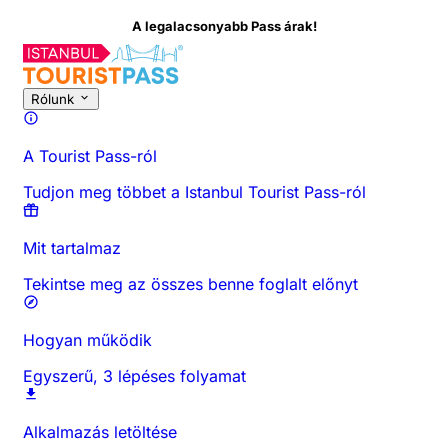
alacsonyabb Pass árak!
A tevékenységről
Áttekintés
Időpontok és időtartam
Minden a
Rólunk
A Tourist Pass-ról
Tudjon meg többet a Istanbul Tourist Pass-ról
Mit tartalmaz
Tekintse meg az összes benne foglalt előnyt
Hogyan működik
Egyszerű, 3 lépéses folyamat
Alkalmazás letöltése