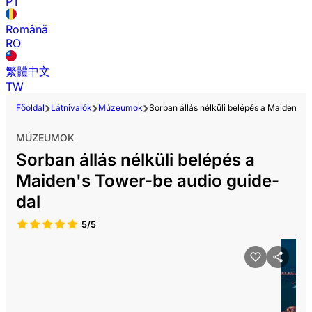
PT
Română
RO
繁體中文
TW
Főoldal
Látnivalók
Múzeumok
Sorban állás nélküli belépés a Maiden's 
MÚZEUMOK
Sorban állás nélküli belépés a
Maiden's Tower-be audio guide-
dal
5/5