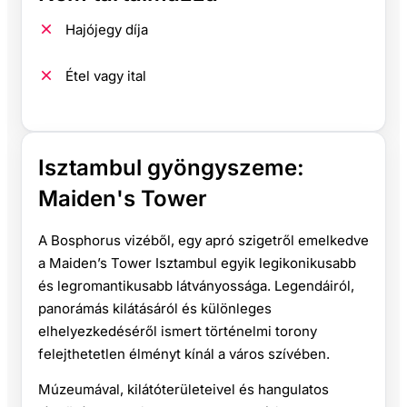
Hajójegy díja
Étel vagy ital
Isztambul gyöngyszeme:
Maiden's Tower
A Bosphorus vizéből, egy apró szigetről emelkedve
a Maiden’s Tower Isztambul egyik legikonikusabb
és legromantikusabb látványossága. Legendáiról,
panorámás kilátásáról és különleges
elhelyezkedéséről ismert történelmi torony
felejthetetlen élményt kínál a város szívében.
Múzeumával, kilátóterületeivel és hangulatos