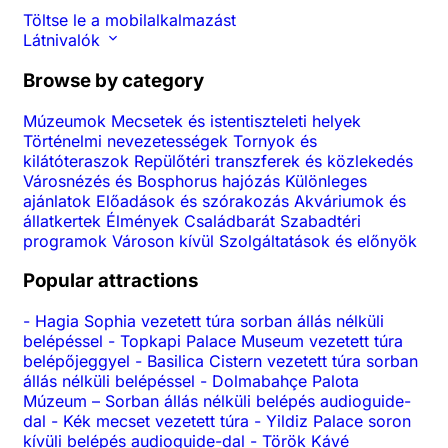
Töltse le a mobilalkalmazást
Látnivalók
Browse by category
Múzeumok
Mecsetek és istentiszteleti helyek
Történelmi nevezetességek
Tornyok és
kilátóteraszok
Repülőtéri transzferek és közlekedés
Városnézés és Bosphorus hajózás
Különleges
ajánlatok
Előadások és szórakozás
Akváriumok és
állatkertek
Élmények
Családbarát
Szabadtéri
programok
Városon kívül
Szolgáltatások és előnyök
Popular attractions
-
Hagia Sophia vezetett túra sorban állás nélküli
belépéssel
-
Topkapi Palace Museum vezetett túra
belépőjeggyel
-
Basilica Cistern vezetett túra sorban
állás nélküli belépéssel
-
Dolmabahçe Palota
Múzeum – Sorban állás nélküli belépés audioguide-
dal
-
Kék mecset vezetett túra
-
Yildiz Palace soron
kívüli belépés audioguide-dal
-
Török Kávé