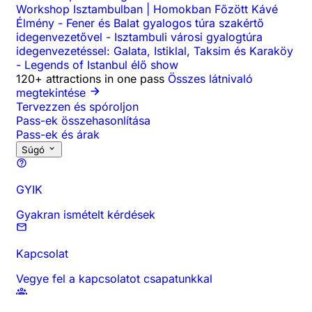
Workshop Isztambulban | Homokban Főzött Kávé
Élmény
-
Fener és Balat gyalogos túra szakértő
idegenvezetővel
-
Isztambuli városi gyalogtúra
idegenvezetéssel: Galata, Istiklal, Taksim és Karaköy
-
Legends of Istanbul élő show
120+ attractions in one pass
Összes látnivaló
megtekintése
Tervezzen és spóroljon
Pass-ek összehasonlítása
Pass-ek és árak
Súgó
GYIK
Gyakran ismételt kérdések
Kapcsolat
Vegye fel a kapcsolatot csapatunkkal