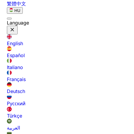
繁體中文
HU
Language
English
Español
Italiano
Français
Deutsch
Русский
Türkçe
العربية