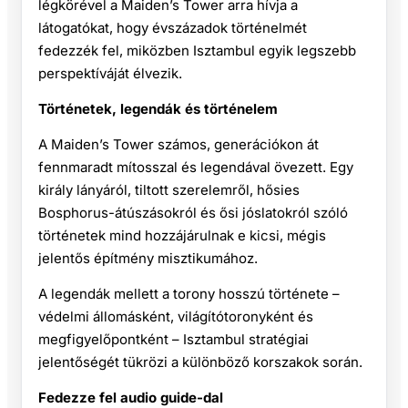
légkörével a Maiden’s Tower arra hívja a
látogatókat, hogy évszázadok történelmét
fedezzék fel, miközben Isztambul egyik legszebb
perspektíváját élvezik.
Történetek, legendák és történelem
A Maiden’s Tower számos, generációkon át
fennmaradt mítosszal és legendával övezett. Egy
király lányáról, tiltott szerelemről, hősies
Bosphorus-átúszásokról és ősi jóslatokról szóló
történetek mind hozzájárulnak e kicsi, mégis
jelentős építmény misztikumához.
A legendák mellett a torony hosszú története –
védelmi állomásként, világítótoronyként és
megfigyelőpontként – Isztambul stratégiai
jelentőségét tükrözi a különböző korszakok során.
Fedezze fel audio guide-dal