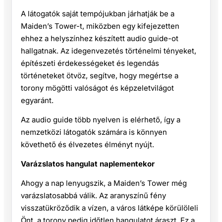
A látogatók saját tempójukban járhatják be a
Maiden’s Tower-t, miközben egy kifejezetten
ehhez a helyszínhez készített audio guide-ot
hallgatnak. Az idegenvezetés történelmi tényeket,
építészeti érdekességeket és legendás
történeteket ötvöz, segítve, hogy megértse a
torony mögötti valóságot és képzeletvilágot
egyaránt.
Az audio guide több nyelven is elérhető, így a
nemzetközi látogatók számára is könnyen
követhető és élvezetes élményt nyújt.
Varázslatos hangulat naplementekor
Ahogy a nap lenyugszik, a Maiden’s Tower még
varázslatosabbá válik. Az aranyszínű fény
visszatükröződik a vízen, a város látképe körülöleli
Önt, a torony pedig időtlen hangulatot áraszt. Ez a