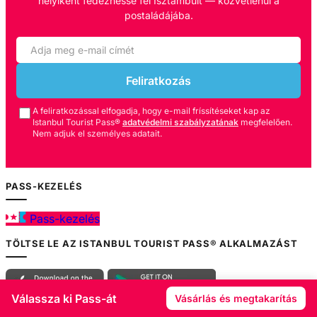
helyiként fedezhesse fel Isztambult — közvetlenül a
postaládájába.
Feliratkozás
A feliratkozással elfogadja, hogy e-mail fríssítéseket kap az
Istanbul Tourist Pass®
adatvédelmi szabályzatának
megfelelően.
Nem adjuk el személyes adatait.
PASS-KEZELÉS
Pass-kezelés
TÖLTSE LE AZ ISTANBUL TOURIST PASS® ALKALMAZÁST
Válassza ki Pass-át
Vásárlás és megtakarítás