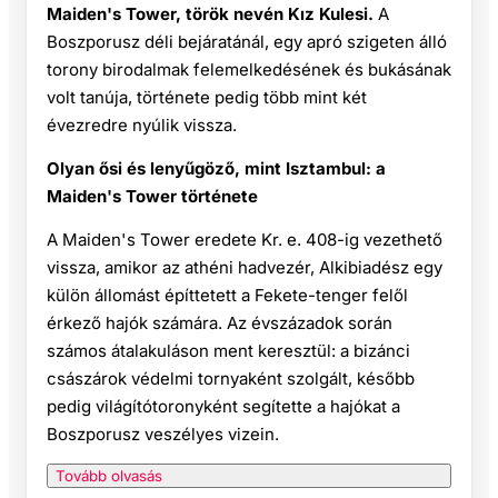
Maiden's Tower, török nevén Kız Kulesi.
A
Boszporusz déli bejáratánál, egy apró szigeten álló
torony birodalmak felemelkedésének és bukásának
volt tanúja, története pedig több mint két
évezredre nyúlik vissza.
Olyan ősi és lenyűgöző, mint Isztambul: a
Maiden's Tower története
A Maiden's Tower eredete Kr. e. 408-ig vezethető
vissza, amikor az athéni hadvezér, Alkibiadész egy
külön állomást építtetett a Fekete-tenger felől
érkező hajók számára. Az évszázadok során
számos átalakuláson ment keresztül: a bizánci
császárok védelmi tornyaként szolgált, később
pedig világítótoronyként segítette a hajókat a
Boszporusz veszélyes vizein.
Tovább olvasás