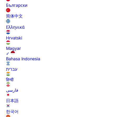
Български
简体中文
Ελληνικά
Hrvatski
Magyar
✓
Bahasa Indonesia
עברית
हिन्दी
فارسی
日本語
한국어