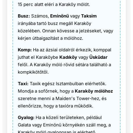
15 perc alatt eléri a Karaköy mólót.
Busz:
Számos,
Eminönü
vagy
Taksim
irányába tartó busz megáll Karaköy
közelében. Onnan kövesse a jelzéseket, vagy
kérjen útbaigazítást a mólóhoz.
Komp:
Ha az ázsiai oldalról érkezik, komppal
juthat el Karaköybe
Kadıköy
vagy
Üsküdar
felől. A Karaköy móló rövid sétára található a
kompkikötőtől.
Taxi:
Taxik egész Isztambulban elérhetők.
Mondja a sofőrnek, hogy a
Karaköy mólóhoz
szeretne menni a Maiden's Tower-hez, és
ellenőrizze, hogy a taxióra működik.
Gyalog:
Ha a közeli területeken, például
Galata vagy Eminönü környékén száll meg, a
Karaköy móló gyalogosan is elérhető.