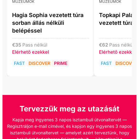
MÚZEUMOK
MÚZEUMOK
Hagia Sophia vezetett túra
Topkapi Pala
sorban állás nélküli
vezetett túra 
belépéssel
€
35
Pass nélkül
€
62
Pass nélkül
Elérhető ezekkel
Elérhető ezekkel
FAST
DISCOVER
PRIME
FAST
DISCOVER
Tervezzük meg az utazását
Kapja meg ingyenes 3 napos isztambuli útvonaltervét —
Regisztráljon e-mail címével, és kapjon egy ingyenes 3 napos
isztambuli útvonaltervet — amelyet azért terveztünk, hogy