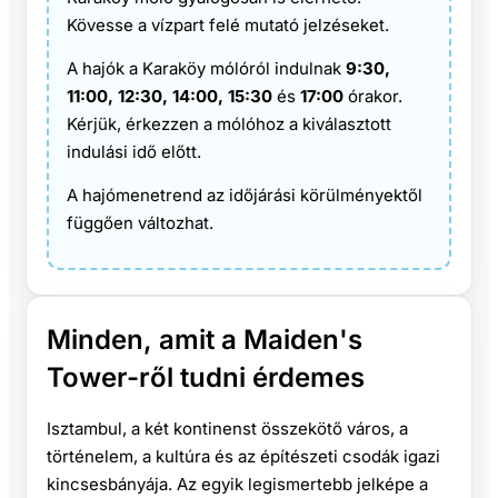
Kövesse a vízpart felé mutató jelzéseket.
A hajók a Karaköy mólóról indulnak
9:30,
11:00, 12:30, 14:00, 15:30
és
17:00
órakor.
Kérjük, érkezzen a mólóhoz a kiválasztott
indulási idő előtt.
A hajómenetrend az időjárási körülményektől
függően változhat.
Minden, amit a Maiden's
Tower-ről tudni érdemes
Isztambul, a két kontinenst összekötő város, a
történelem, a kultúra és az építészeti csodák igazi
kincsesbányája. Az egyik legismertebb jelképe a