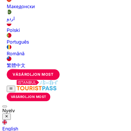
Македонски
اردو
Polski
Português
Română
繁體中文
VÁSÁROLJON MOST
VÁSÁROLJON MOST
Nyelv
English