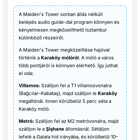
A Maiden's Tower sorban állás nélküli
belépés audio guide-dal program könnyen és
kényelmesen megközelíthető Isztambul
különböző részeiről.
A Maiden's Tower megközelítése hajóval
történik a
Karaköy mólóról
. A móló a város
több pontjáról is könnyen elérhető. Így juthat
el oda:
Villamos:
Szálljon fel a T1 villamosvonalra
(Bağcılar–Kabataş), majd szálljon le
Karaköy
megállónál. Innen körülbelül 5 perc séta a
Karaköy móló.
Metró:
Szálljon fel az M2 metróvonalra, majd
szálljon le a
Şişhane
állomásnál. Sétáljon
lefelé a Galata híd irányába, és körülbelül 10–