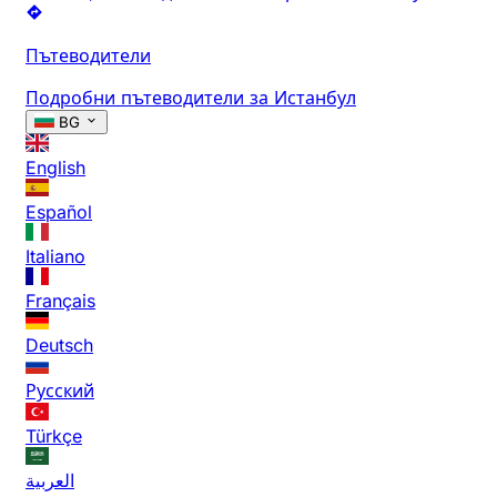
Пътеводители
Подробни пътеводители за Истанбул
BG
English
Español
Italiano
Français
Deutsch
Русский
Türkçe
العربية