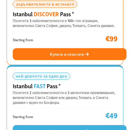
ЗАДЪЛЖИТЕЛНОТО В ИСТАНБУЛ
DISCOVER
Istanbul
Pass
®
Посетете 3 забележителности и 100+ топ атракции,
включително Света София, дворец Топкапъ, Синята джамия.
€99
Starting from
Купете и спестете
НАЙ-ДОБРОТО ЗА ЕДИН ДЕН
FAST
Istanbul
Pass
®
Посетете 2 забележителности и 3 автентични преживявания,
включително Света София или дворец Топкапъ и Синята
джамия с круиз по Босфора.
€49
Starting from