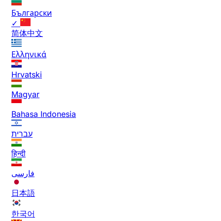
Български
✓
简体中文
Ελληνικά
Hrvatski
Magyar
Bahasa Indonesia
עברית
हिन्दी
فارسی
日本語
한국어