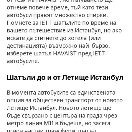
отнеме повече време, тъй като тези
автобуси правят множество спирки.
Помнете за IETT шатълите по време на
вашето пътешествие из Истанбул, но ако
искате да стигнете до хотела (или
дестинацията) възможно най-бързо,
изберете шатъл HAVAIST пред IETT
автобусите.
Шатъли до и от Летище Истанбул
В момента автобусите са единствената
опция за обществен транспорт от новото
Летище Истанбул. Новото летище ще
бъде свързано с центъра на града чрез
метро линия M11 в бъдеще, но засега
освен частни трансфери, шатъл