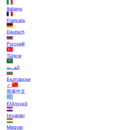
Italiano
Français
Deutsch
Русский
Türkçe
العربية
Български
✓
简体中文
Ελληνικά
Hrvatski
Magyar