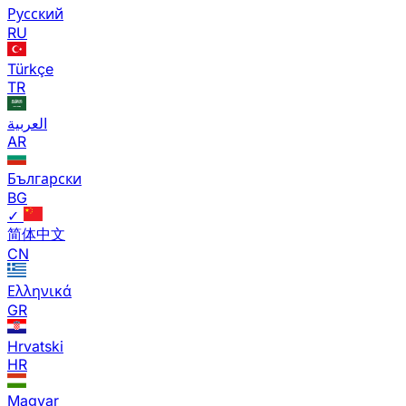
Русский
RU
Türkçe
TR
العربية
AR
Български
BG
✓
简体中文
CN
Ελληνικά
GR
Hrvatski
HR
Magyar