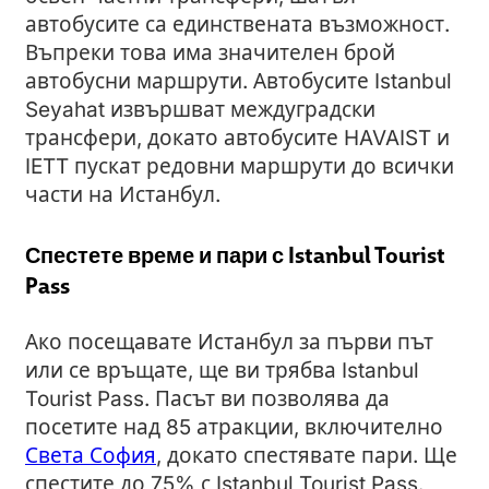
автобусите са единствената възможност.
Въпреки това има значителен брой
автобусни маршрути. Автобусите Istanbul
Seyahat извършват междуградски
трансфери, докато автобусите HAVAIST и
IETT пускат редовни маршрути до всички
части на Истанбул.
Спестете време и пари с Istanbul Tourist
Pass
Ако посещавате Истанбул за първи път
или се връщате, ще ви трябва Istanbul
Tourist Pass. Пасът ви позволява да
посетите над 85 атракции, включително
Света София
, докато спестявате пари. Ще
спестите до 75% с Istanbul Tourist Pass.