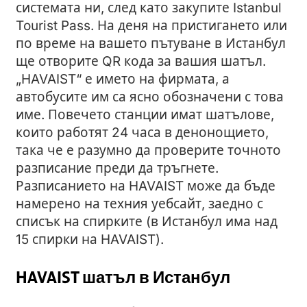
системата ни, след като закупите Istanbul
Tourist Pass. На деня на пристигането или
по време на вашето пътуване в Истанбул
ще отворите QR кода за вашия шатъл.
„HAVAIST“ е името на фирмата, а
автобусите им са ясно обозначени с това
име. Повечето станции имат шатълове,
които работят 24 часа в денонощието,
така че е разумно да проверите точното
разписание преди да тръгнете.
Разписанието на HAVAIST може да бъде
намерено на техния уебсайт, заедно с
списък на спирките (в Истанбул има над
15 спирки на HAVAIST).
HAVAIST шатъл в Истанбул