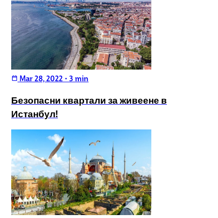
Mar 28, 2022
•
3 min
calendar_today
Безопасни квартали за живеене в
Истанбул!