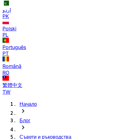
اردو
PK
Polski
PL
Português
PT
Română
RO
繁體中文
TW
Начало
chevron_right
Блог
chevron_right
Съвети и ръководства