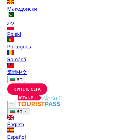
Македонски
اردو
Polski
Português
Română
繁體中文
BG
КУПЕТЕ СЕГА
BG
English
Español