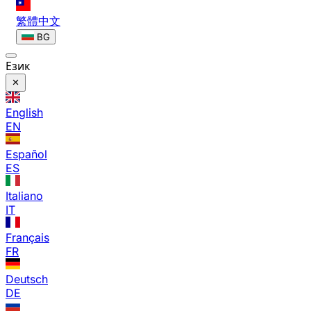
繁體中文
BG
Език
English
EN
Español
ES
Italiano
IT
Français
FR
Deutsch
DE