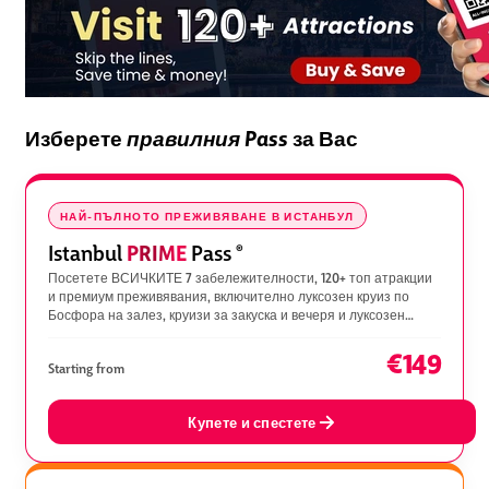
Изберете
правилния Pass
за Вас
НАЙ-ПЪЛНОТО ПРЕЖИВЯВАНЕ В ИСТАНБУЛ
PRIME
Istanbul
Pass
®
Посетете ВСИЧКИТЕ 7 забележителности, 120+ топ атракции
и премиум преживявания, включително луксозен круиз по
Босфора на залез, круизи за закуска и вечеря и луксозен
хамам.
€149
Starting from
Купете и спестете