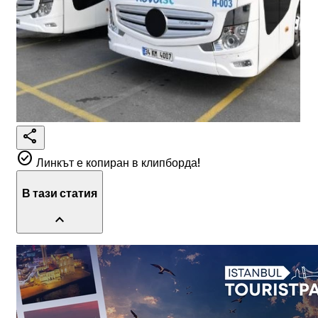
share
check_circle
Линкът е копиран в клипборда!
В тази статия
expand_less