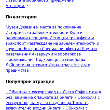
Изтеглете мобилното приложение
Атракции
По категории
Музеи
Джамии и места за поклонение
Исторически забележителности
Кули и
панорамни площадки
Летищни трансфери и
транспорт
Разглеждане на забележителности и
круиз по Босфора
Специални оферти
Шоута и
развлечения
Аквариуми и зоопаркове
Преживявания
Подходящо за семейства
Дейности на открито
Извън града
Услуги и
предимства
Популярни атракции
-
Обиколка с екскурзовод на Света София с вход
без чакане на опашката за билети
-
Обиколка с
екскурзовод на музея на двореца Топкапъ,
включително входни билети
-
Обиколка с