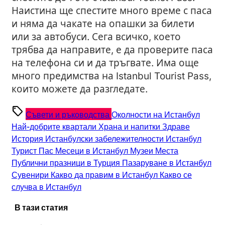
Наистина ще спестите много време с паса
и няма да чакате на опашки за билети
или за автобуси. Сега всичко, което
трябва да направите, е да проверите паса
на телефона си и да тръгвате. Има още
много предимства на Istanbul Tourist Pass,
които можете да разгледате.
sell
Съвети и ръководства
Околности на Истанбул
Най-добрите квартали
Храна и напитки
Здраве
История
Истанбулски забележителности
Истанбул
Турист Пас
Месеци в Истанбул
Музеи
Места
Публични празници в Турция
Пазаруване в Истанбул
Сувенири
Какво да правим в Истанбул
Какво се
случва в Истанбул
В тази статия