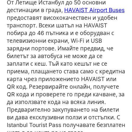
От Летище Истанбул до 50 основни
дестинации в града,
HAVAIST Airport Buses
предоставят висококачествен и удобен
транспорт. Всеки шатъл на HAVAIST
побира до 46 пътника и е оборудван с
телевизионни екрани, Wi‑Fi и USB
зарядни портове. Имайте предвид, че
билетът за автобуса не може да се
заплати с кеш. Тъй като кешът не се
приема, плащането става само с кредитна
карта чрез приложението HAVAIST или
QR код. Резервирайте онлайн, получете
QR кода и проверете го преди качване, за
да използвате кода на всяка линия.
Предварително закупуването на билети
ви дава ексклузивни ползи и отстъпки. С
Istanbul Tourist Pass получавате безплатен