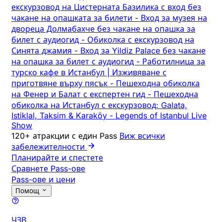
екскурзовод на Цистерната Базилика с вход без
чакане на опашката за билети
-
Вход за музея на
двореца Долмабахче без чакане на опашка за
билет с аудиогид
-
Обиколка с екскурзовод на
Синята джамия
-
Вход за Yildiz Palace без чакане
на опашка за билет с аудиогид
-
Работилница за
турско кафе в Истанбул | Изживяване с
приготвяне върху пясък
-
Пешеходна обиколка
на Фенер и Балат с експертен гид
-
Пешеходна
обиколка на Истанбул с екскурзовод: Galata,
Istiklal, Taksim & Karaköy
-
Legends of Istanbul Live
Show
120+ атракции с един Pass
Виж всички
забележителности
Планирайте и спестете
Сравнете Pass-ове
Pass-ове и цени
Помощ
ЧЗВ