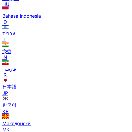
HU
Bahasa Indonesia
ID
עברית
IL
हिन्दी
IN
فارسی
IR
日本語
JP
한국어
KR
Македонски
MK