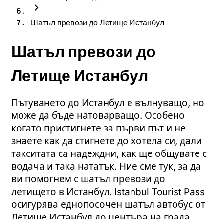
chevron_right
Шатъл превози до Летище Истанбул
Шатъл превози до
Летище Истанбул
Пътуването до Истанбул е вълнуващо, но
може да бъде натоварващо. Особено
когато пристигнете за първи път и не
знаете как да стигнете до хотела си, дали
такситата са надеждни, как ще общувате с
водача и така нататък. Ние сме тук, за да
ви помогнем с шатъл превози до
летището в Истанбул. Istanbul Tourist Pass
осигурява еднопосочен шатъл автобус от
Летище Истанбул до центъра на града,