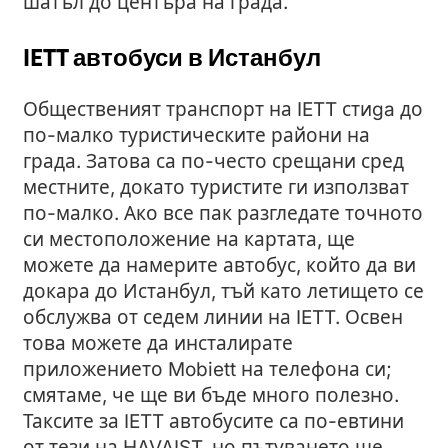
шатъл до центъра на града.
IETT автобуси в Истанбул
Общественият транспорт на IETT стиga до
по-малко туристическите райони на
града. Затова са по-често срещани сред
местните, докато туристите ги използват
по-малко. Ако все пак разгледате точното
си местоположение на картата, ще
можете да намерите автобус, който да ви
докара до Истанбул, тъй като летището се
обслужва от седем линии на IETT. Освен
това можете да инсталирате
приложението Mobiett на телефона си;
смятаме, че ще ви бъде много полезно.
Таксите за IETT автобусите са по-евтини
от тези на HAVAIST, но пътуването ще