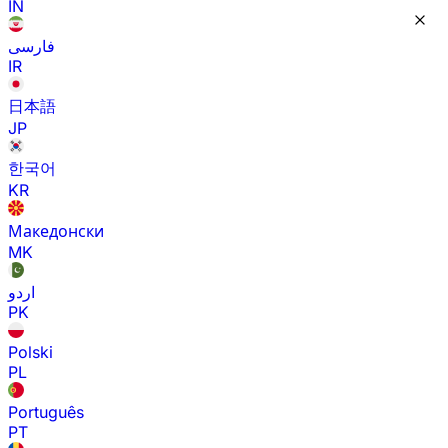
IN
فارسی
IR
日本語
JP
한국어
KR
Македонски
MK
اردو
PK
Polski
PL
Português
PT