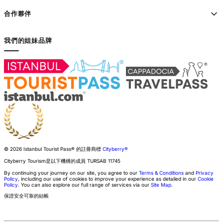
合作夥伴
我們的姐妹品牌
© 2026 Istanbul Tourist Pass®
的註冊商標
Cityberry®
Cityberry Tourism是以下機構的成員
TURSAB
11745
By continuing your journey on our site, you agree to our
Terms & Conditions
and
Privacy
Policy
, including our use of cookies to improve your experience as detailed in our
Cookie
Policy
. You can also explore our full range of services via our
Site Map
.
保證安全可靠的結帳