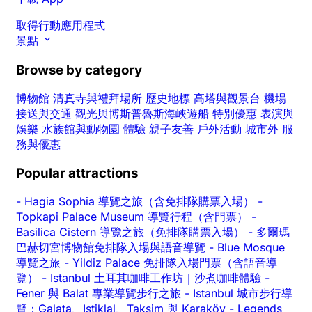
取得行動應用程式
景點
Browse by category
博物館
清真寺與禮拜場所
歷史地標
高塔與觀景台
機場
接送與交通
觀光與博斯普魯斯海峽遊船
特別優惠
表演與
娛樂
水族館與動物園
體驗
親子友善
戶外活動
城市外
服
務與優惠
Popular attractions
-
Hagia Sophia 導覽之旅（含免排隊購票入場）
-
Topkapi Palace Museum 導覽行程（含門票）
-
Basilica Cistern 導覽之旅（免排隊購票入場）
-
多爾瑪
巴赫切宮博物館免排隊入場與語音導覽
-
Blue Mosque
導覽之旅
-
Yildiz Palace 免排隊入場門票（含語音導
覽）
-
Istanbul 土耳其咖啡工作坊｜沙煮咖啡體驗
-
Fener 與 Balat 專業導覽步行之旅
-
Istanbul 城市步行導
覽：Galata、Istiklal、Taksim 與 Karaköy
-
Legends