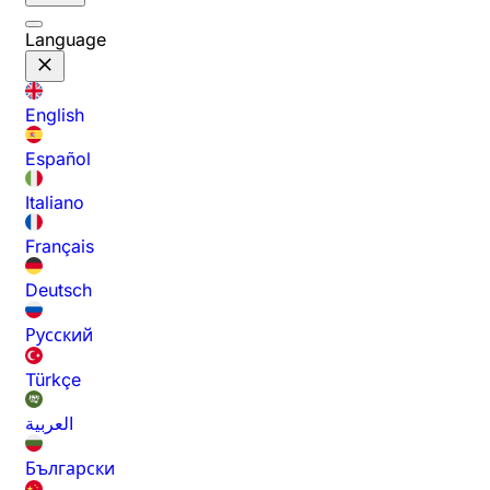
Language
English
Español
Italiano
Français
Deutsch
Русский
Türkçe
العربية
Български