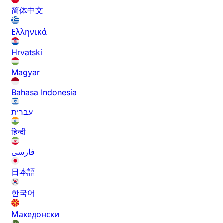
简体中文
Ελληνικά
Hrvatski
Magyar
Bahasa Indonesia
עברית
हिन्दी
فارسی
日本語
한국어
Македонски