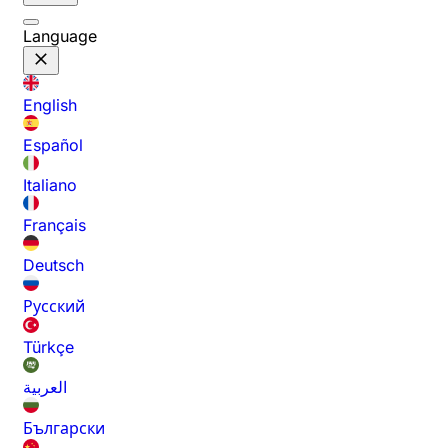
Language
English
Español
Italiano
Français
Deutsch
Русский
Türkçe
العربية
Български