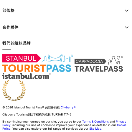
部落格
合作夥伴
我們的姐妹品牌
© 2026 Istanbul Tourist Pass®
的註冊商標
Cityberry®
Cityberry Tourism是以下機構的成員
TURSAB
11745
By continuing your journey on our site, you agree to our
Terms & Conditions
and
Privacy
Policy
, including our use of cookies to improve your experience as detailed in our
Cookie
Policy
. You can also explore our full range of services via our
Site Map
.