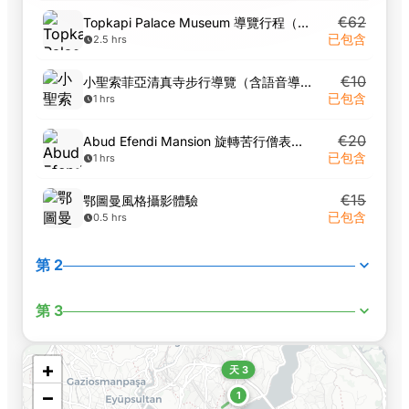
€62
Topkapi Palace Museum 導覽行程（含門票）
已包含
2.5 hrs
€10
小聖索菲亞清真寺步行導覽（含語音導覽）
已包含
1 hrs
€20
Abud Efendi Mansion 旋轉苦行僧表演入場門票
已包含
1 hrs
€15
鄂圖曼風格攝影體驗
已包含
0.5 hrs
第 2
第 3
+
天 3
−
1