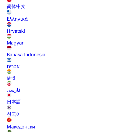
简体中文
Ελληνικά
Hrvatski
Magyar
Bahasa Indonesia
עברית
हिन्दी
فارسی
日本語
한국어
Македонски