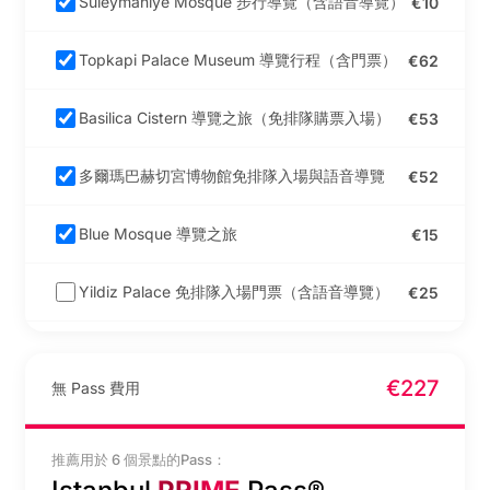
Suleymaniye Mosque 步行導覽（含語音導覽）
€10
Topkapi Palace Museum 導覽行程（含門票）
€62
Basilica Cistern 導覽之旅（免排隊購票入場）
€53
多爾瑪巴赫切宮博物館免排隊入場與語音導覽
€52
Blue Mosque 導覽之旅
€15
Yildiz Palace 免排隊入場門票（含語音導覽）
€25
伊斯坦堡 Spice Bazaar 香料市集土耳其軟糖與草
€4
本茶品嚐體驗
€227
無 Pass 費用
Legends of Istanbul Live Show 現場演出
€42
推薦用於 6 個景點的Pass：
Abud Efendi Mansion 旋轉苦行僧表演入場門票
€20