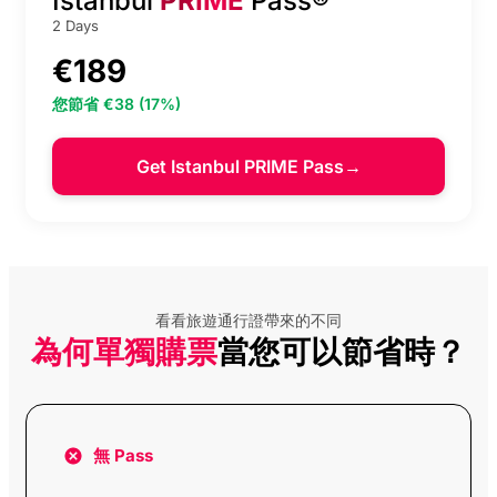
Istanbul
PRIME
Pass®
2 Days
少女塔免排隊門票（含語音導覽）
€34
€189
您節省 €38 (17%)
Camlica Tower 觀景台門票（含語音導覽）
€25
Get Istanbul PRIME Pass
→
博斯普魯斯海峽日落遊船（含語音導覽）
€12
Istanbul Archaeological Museums 免排隊門票
€20
入場與語音導覽
加拉達橋下的正宗土耳其料理品嚐體驗
€12
看看旅遊通行證帶來的不同
為何單獨購票
當您可以節省時？
Taksim Square 與 Istiklal Street 語音導覽步行
€10
之旅
鄂圖曼風格攝影體驗
€15
無 Pass
Grand Bazaar 步行導覽（含語音導覽）
€10