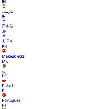
IN
فارسی
IR
日本語
JP
한국어
KR
Македонски
MK
اردو
PK
Polski
PL
Português
PT