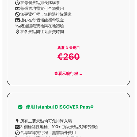
在每個景點排長隊購票
每張票均需支付全額費用
無導覽行程，無跳過排隊通道
擔心在每個場館攜帶現金
錯過隱藏寶地與在地體驗
在各景點間往返浪費時間
典型
3
天費用
€260
查看示範行程 →
使用
Istanbul DISCOVER Pass®
所有主要景點均可免排隊入場
3 個標誌性地標、100+ 頂級景點及獨特體驗
含專家導覽行程，無需額外費用