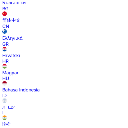
Български
BG
简体中文
CN
Ελληνικά
GR
Hrvatski
HR
Magyar
HU
Bahasa Indonesia
ID
עברית
IL
हिन्दी