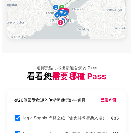
2
2
天 1
3
天 2
3
4
4
2
4
1
5
1
3
選擇景點，找出最適合您的 Pass
看看您
需要哪種 Pass
從20個最受歡迎的伊斯坦堡景點中選擇
已選 6 個
Hagia Sophia 導覽之旅（含免排隊購票入場）
€35