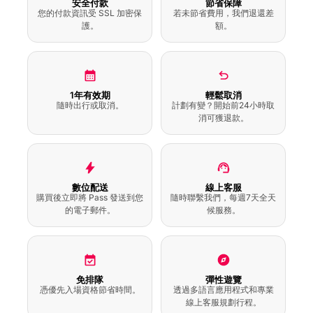
安全付款
節省保障
您的付款資訊受 SSL 加密保
若未節省費用，我們退還差
護。
額。
1年有效期
輕鬆取消
隨時出行或取消。
計劃有變？開始前24小時取
消可獲退款。
數位配送
線上客服
購買後立即將 Pass 發送到您
隨時聯繫我們，每週7天全天
的電子郵件。
候服務。
免排隊
彈性遊覽
憑優先入場資格節省時間。
透過多語言應用程式和專業
線上客服規劃行程。