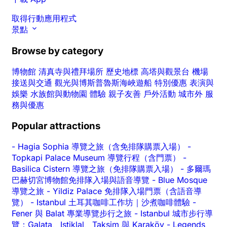
取得行動應用程式
景點
Browse by category
博物館
清真寺與禮拜場所
歷史地標
高塔與觀景台
機場
接送與交通
觀光與博斯普魯斯海峽遊船
特別優惠
表演與
娛樂
水族館與動物園
體驗
親子友善
戶外活動
城市外
服
務與優惠
Popular attractions
-
Hagia Sophia 導覽之旅（含免排隊購票入場）
-
Topkapi Palace Museum 導覽行程（含門票）
-
Basilica Cistern 導覽之旅（免排隊購票入場）
-
多爾瑪
巴赫切宮博物館免排隊入場與語音導覽
-
Blue Mosque
導覽之旅
-
Yildiz Palace 免排隊入場門票（含語音導
覽）
-
Istanbul 土耳其咖啡工作坊｜沙煮咖啡體驗
-
Fener 與 Balat 專業導覽步行之旅
-
Istanbul 城市步行導
覽：Galata、Istiklal、Taksim 與 Karaköy
-
Legends