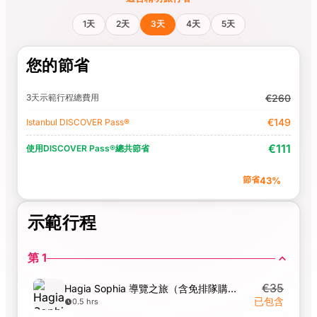
1天
2天
3天
4天
5天
您的節省
3天示範行程總費用
€260
€149
Istanbul DISCOVER Pass®
€111
使用DISCOVER Pass®
總共節省
節省
43%
示範行程
第 1
€35
Hagia Sophia 導覽之旅（含免排隊購票入場）
已包含
0.5 hrs