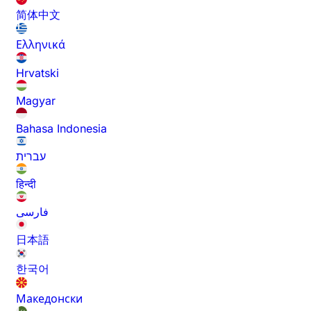
简体中文
Ελληνικά
Hrvatski
Magyar
Bahasa Indonesia
עברית
हिन्दी
فارسی
日本語
한국어
Македонски