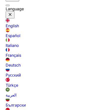
Language
English
Español
Italiano
Français
Deutsch
Русский
Türkçe
العربية
Български