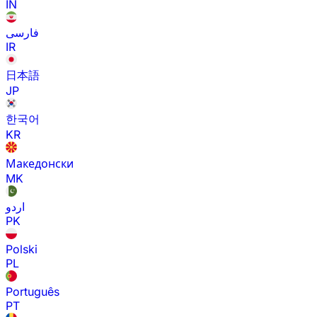
IN
فارسی
IR
日本語
JP
한국어
KR
Македонски
MK
اردو
PK
Polski
PL
Português
PT