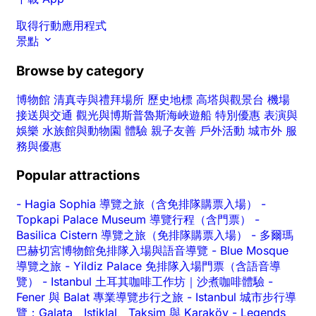
取得行動應用程式
景點
Browse by category
博物館
清真寺與禮拜場所
歷史地標
高塔與觀景台
機場
接送與交通
觀光與博斯普魯斯海峽遊船
特別優惠
表演與
娛樂
水族館與動物園
體驗
親子友善
戶外活動
城市外
服
務與優惠
Popular attractions
-
Hagia Sophia 導覽之旅（含免排隊購票入場）
-
Topkapi Palace Museum 導覽行程（含門票）
-
Basilica Cistern 導覽之旅（免排隊購票入場）
-
多爾瑪
巴赫切宮博物館免排隊入場與語音導覽
-
Blue Mosque
導覽之旅
-
Yildiz Palace 免排隊入場門票（含語音導
覽）
-
Istanbul 土耳其咖啡工作坊｜沙煮咖啡體驗
-
Fener 與 Balat 專業導覽步行之旅
-
Istanbul 城市步行導
覽：Galata、Istiklal、Taksim 與 Karaköy
-
Legends