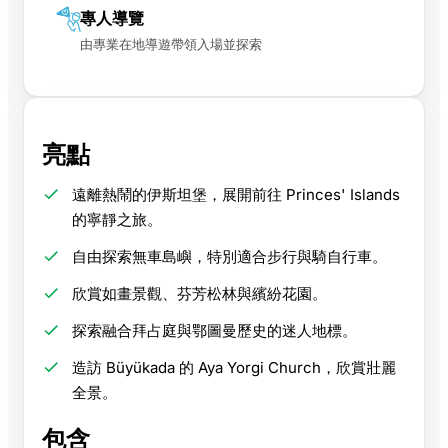
專人導覽
由專業在地導遊帶領入場並探索
亮點
遠離熱鬧的伊斯坦堡，展開前往 Princes' Islands
的寧靜之旅。
自由探索無車島嶼，特別適合步行與騎自行車。
欣賞如畫景觀、芬芳松林與繽紛花園。
探索融合拜占庭與鄂圖曼歷史的迷人地標。
造訪 Büyükada 的 Aya Yorgi Church，欣賞壯麗
全景。
包含