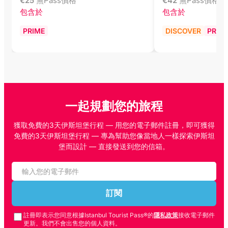
€
25
無Pass價格
€
42
無Pass價格
包含於
包含於
PRIME
DISCOVER
PRIM
一起規劃您的旅程
獲取免費的3天伊斯坦堡行程 — 用您的電子郵件註冊，即可獲得
免費的3天伊斯坦堡行程 — 專為幫助您像當地人一樣探索伊斯坦
堡而設計 — 直接發送到您的信箱。
訂閱
註冊即表示您同意根據Istanbul Tourist Pass®的
隱私政策
接收電子郵件
更新。我們不會出售您的個人資料。