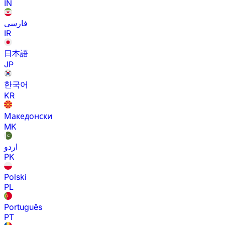
IN
فارسی
IR
日本語
JP
한국어
KR
Македонски
MK
اردو
PK
Polski
PL
Português
PT