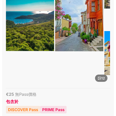
12
€
25
無Pass價格
包含於
DISCOVER Pass
PRIME Pass