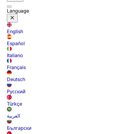
Language
English
Español
Italiano
Français
Deutsch
Русский
Türkçe
العربية
Български