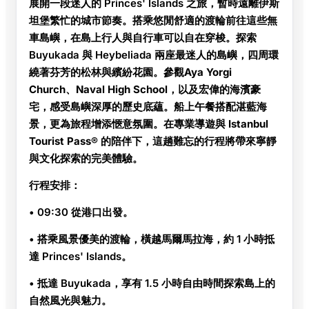
展開一段迷人的 Princes' Islands 之旅，暫時遠離伊斯
坦堡繁忙的城市節奏。搭乘
悠閒舒適的渡輪
前往這些無
車島嶼，在島上行人與自行車可以自在穿梭。探索
Buyukada 與 Heybeliada 兩座最迷人的島嶼，四周環
繞著芬芳的松林與繽紛花園。參觀
Aya Yorgi
Church、Naval High School，以及宏偉的海濱豪
宅
，感受島嶼深厚的歷史底蘊。船上午餐搭配湛藍海
景，更為旅程增添愜意氛圍。在專業導遊與
Istanbul
Tourist Pass®
的陪伴下，這趟難忘的行程將帶來寧靜
與文化探索的完美體驗。
行程安排：
• 09:30 從港口出發。
• 搭乘風景優美的渡輪，橫越馬爾馬拉海，約 1 小時抵
達 Princes' Islands。
• 抵達 Buyukada，享有 1.5 小時自由時間探索島上的
自然風光與魅力。