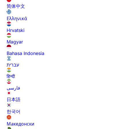
简体中文
Ελληνικά
Hrvatski
Magyar
Bahasa Indonesia
עברית
हिन्दी
فارسی
日本語
한국어
Македонски