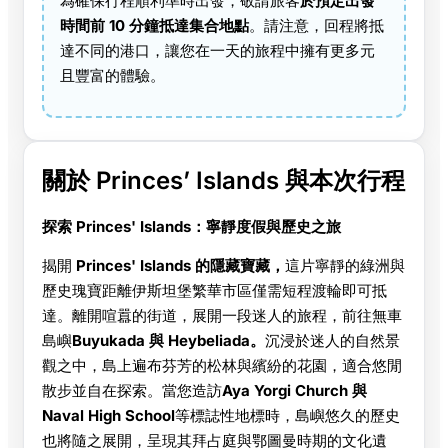
為確保行程順利準時出發，敬請旅客
於預定出發
時間前 10 分鐘抵達集合地點
。請注意，回程將抵
達不同的港口，讓您在一天的旅程中擁有更多元
且豐富的體驗。
關於 Princes’ Islands 與本次行程
探索 Princes' Islands：寧靜度假與歷史之旅
揭開
Princes' Islands 的隱藏寶藏，
這片寧靜的綠洲與
歷史瑰寶距離伊斯坦堡繁華市區僅需短程渡輪即可抵
達。離開喧囂的街道，展開一段迷人的旅程，前往無車
島嶼
Buyukada 與 Heybeliada。
沉浸於迷人的自然景
觀之中，島上遍布芬芳的松林與繽紛的花園，適合悠閒
散步並自在探索。當您造訪
Aya Yorgi Church 與
Naval High School
等標誌性地標時，島嶼悠久的歷史
也將隨之展開，呈現其拜占庭與鄂圖曼時期的文化遺