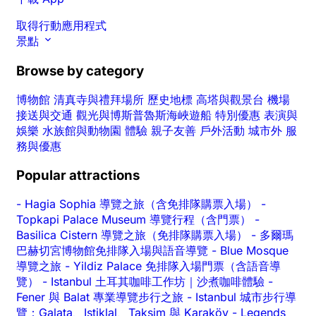
取得行動應用程式
景點
Browse by category
博物館
清真寺與禮拜場所
歷史地標
高塔與觀景台
機場
接送與交通
觀光與博斯普魯斯海峽遊船
特別優惠
表演與
娛樂
水族館與動物園
體驗
親子友善
戶外活動
城市外
服
務與優惠
Popular attractions
-
Hagia Sophia 導覽之旅（含免排隊購票入場）
-
Topkapi Palace Museum 導覽行程（含門票）
-
Basilica Cistern 導覽之旅（免排隊購票入場）
-
多爾瑪
巴赫切宮博物館免排隊入場與語音導覽
-
Blue Mosque
導覽之旅
-
Yildiz Palace 免排隊入場門票（含語音導
覽）
-
Istanbul 土耳其咖啡工作坊｜沙煮咖啡體驗
-
Fener 與 Balat 專業導覽步行之旅
-
Istanbul 城市步行導
覽：Galata、Istiklal、Taksim 與 Karaköy
-
Legends