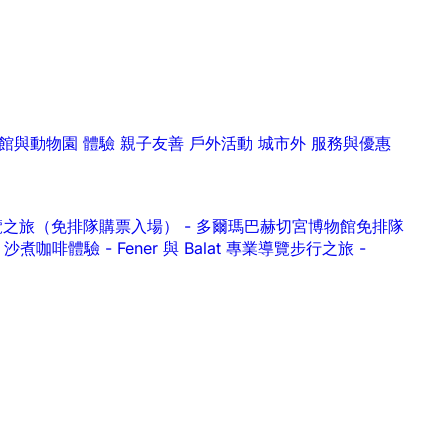
館與動物園
體驗
親子友善
戶外活動
城市外
服務與優惠
ern 導覽之旅（免排隊購票入場）
-
多爾瑪巴赫切宮博物館免排隊
作坊｜沙煮咖啡體驗
-
Fener 與 Balat 專業導覽步行之旅
-