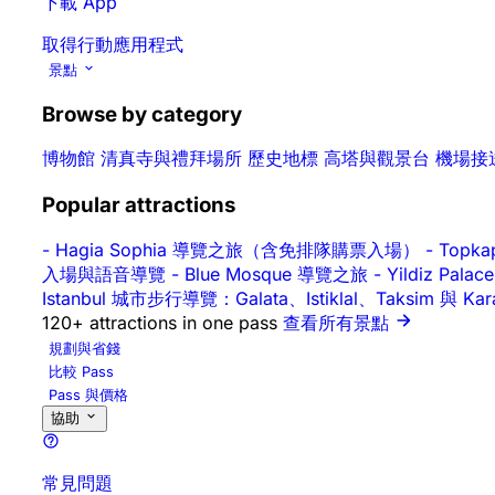
下載 App
取得行動應用程式
景點
Browse by category
博物館
清真寺與禮拜場所
歷史地標
高塔與觀景台
機場接
Popular attractions
-
Hagia Sophia 導覽之旅（含免排隊購票入場）
-
Topk
入場與語音導覽
-
Blue Mosque 導覽之旅
-
Yildiz P
Istanbul 城市步行導覽：Galata、Istiklal、Taksim 與 Ka
120+ attractions in one pass
查看所有景點
規劃與省錢
比較 Pass
Pass 與價格
協助
常見問題