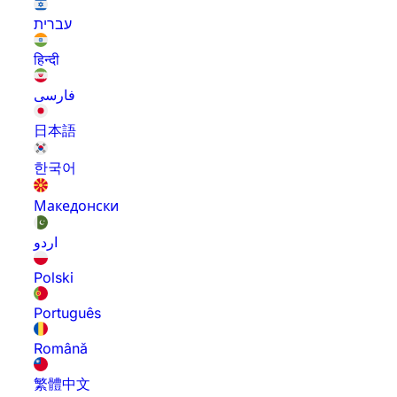
עברית
हिन्दी
فارسی
日本語
한국어
Македонски
اردو
Polski
Português
Română
繁體中文