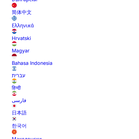
简体中文
Ελληνικά
Hrvatski
Magyar
Bahasa Indonesia
עברית
हिन्दी
فارسی
日本語
한국어