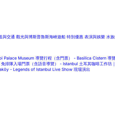
送與交通
觀光與博斯普魯斯海峽遊船
特別優惠
表演與娛樂
水族
api Palace Museum 導覽行程（含門票）
-
Basilica Cist
alace 免排隊入場門票（含語音導覽）
-
Istanbul 土耳其咖啡工
raköy
-
Legends of Istanbul Live Show 現場演出