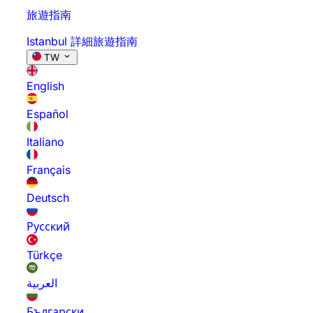
旅遊指南
Istanbul 詳細旅遊指南
TW
English
Español
Italiano
Français
Deutsch
Русский
Türkçe
العربية
Български