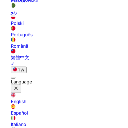
Македонски
اردو
Polski
Português
Română
繁體中文
✓
TW
Language
English
Español
Italiano