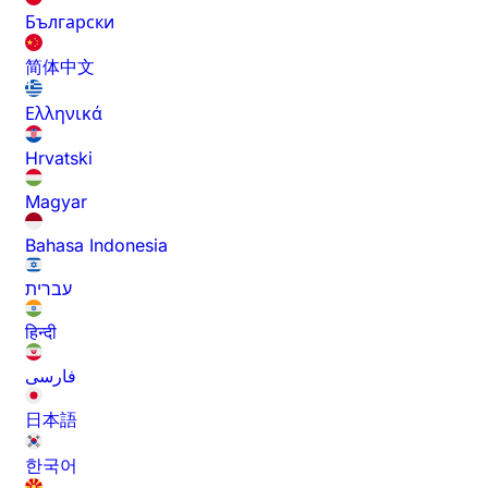
Български
简体中文
Ελληνικά
Hrvatski
Magyar
Bahasa Indonesia
עברית
हिन्दी
فارسی
日本語
한국어