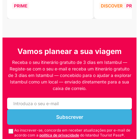
PRIME
DISCOVER
PRIM
Vamos planear a sua viagem
Receba o seu itinerário gratuito de 3 dias em Istambul —
Registe-se com o seu e-mail e receba um itinerário gratuito
de 3 dias em Istambul — concebido para o ajudar a explorar
Istambul como um local — enviado diretamente para a sua
caixa de correio.
Subscrever
Ao inscrever-se, concorda em receber atualizações por e-mail de
acordo com a
política de privacidade
do Istanbul Tourist Pass®.