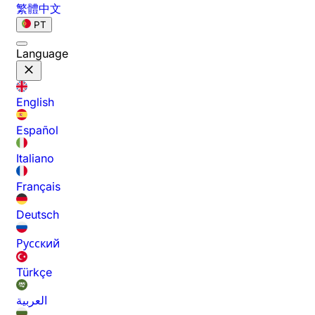
繁體中文
PT
Language
English
Español
Italiano
Français
Deutsch
Русский
Türkçe
العربية