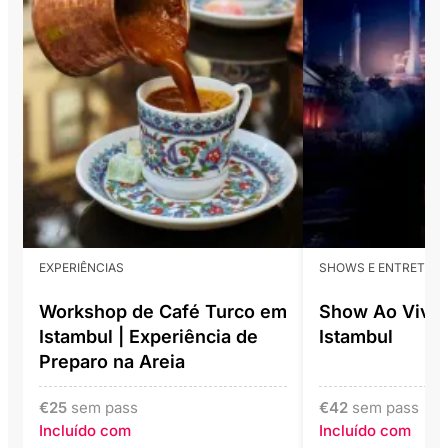
EXPERIÊNCIAS
SHOWS E ENTRETEN
Workshop de Café Turco em
Show Ao Vivo 
Istambul | Experiência de
Istambul
Preparo na Areia
€
25
sem pass
€
42
sem pass
Incluído com
Incluído com