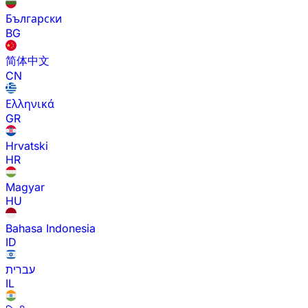
Български
BG
简体中文
CN
Ελληνικά
GR
Hrvatski
HR
Magyar
HU
Bahasa Indonesia
ID
עברית
IL