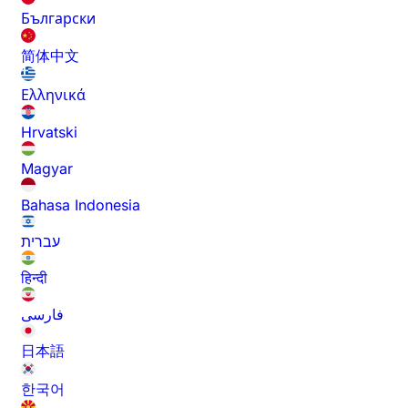
Български
简体中文
Ελληνικά
Hrvatski
Magyar
Bahasa Indonesia
עברית
हिन्दी
فارسی
日本語
한국어