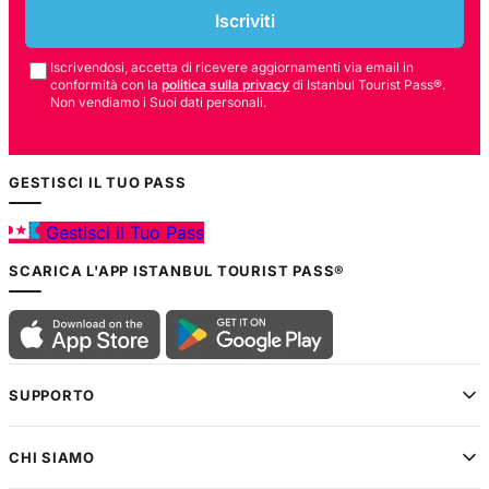
Iscriviti
Iscrivendosi, accetta di ricevere aggiornamenti via email in
conformità con la
politica sulla privacy
di Istanbul Tourist Pass®.
Non vendiamo i Suoi dati personali.
GESTISCI IL TUO PASS
Gestisci il Tuo Pass
SCARICA L'APP ISTANBUL TOURIST PASS®
SUPPORTO
CHI SIAMO