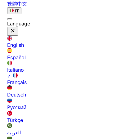
繁體中文
IT
Language
English
Español
Italiano
✓
Français
Deutsch
Русский
Türkçe
العربية