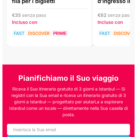
fila per i biglietti
d’ingresso incl
€
35
senza pass
€
62
senza pass
Incluso con
Incluso con
FAST
DISCOVER
PRIME
FAST
DISCOVER
Pianifichiamo il Suo viaggio
Riceva il Suo itinerario gratuito di 3 giorni a Istanbul — Si
registri con la Sua email e riceva un itinerario gratuito di 3
giorni a Istanbul — progettato per aiutarLa a esplorare
Istanbul come un locale — direttamente nella Sua casella di
posta.