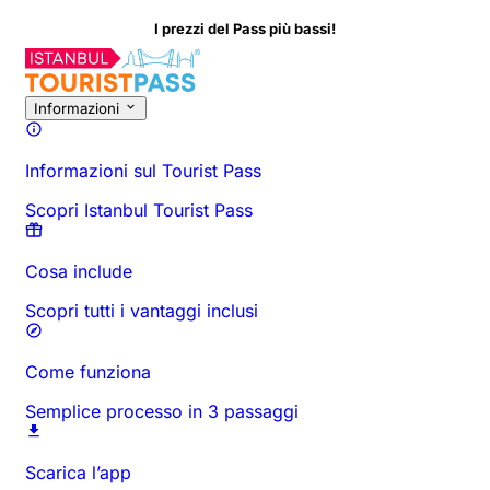
I prezzi del Pass più bassi!
Informazioni sull'Attività
Panoramica
Orari e Durata
Tutto Su
D
Informazioni
Informazioni sul Tourist Pass
Scopri Istanbul Tourist Pass
Cosa include
Scopri tutti i vantaggi inclusi
Come funziona
Semplice processo in 3 passaggi
Scarica l’app