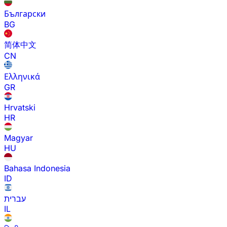
Български
BG
简体中文
CN
Ελληνικά
GR
Hrvatski
HR
Magyar
HU
Bahasa Indonesia
ID
עברית
IL