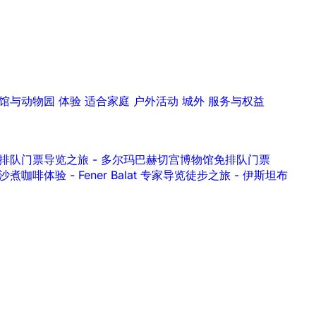
馆与动物园
体验
适合家庭
户外活动
城外
服务与权益
水宫）免排队门票导览之旅
-
多尔玛巴赫切宫博物馆免排队门票
 沙煮咖啡体验
-
Fener Balat 专家导览徒步之旅
-
伊斯坦布