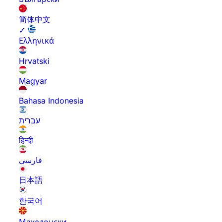
简体中文
✓
Ελληνικά
Hrvatski
Magyar
Bahasa Indonesia
עברית
हिन्दी
فارسی
日本語
한국어