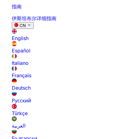
指南
伊斯坦布尔详细指南
CN
English
Español
Italiano
Français
Deutsch
Русский
Türkçe
العربية
Български