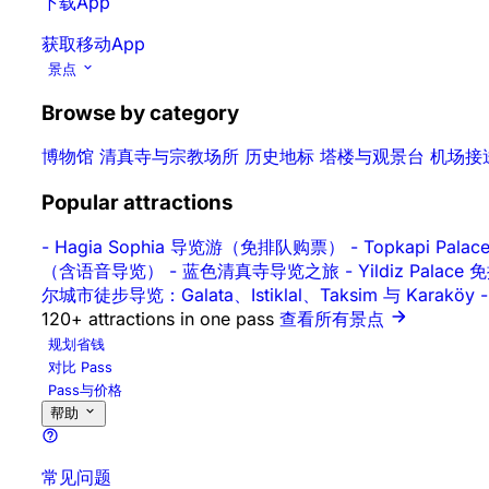
下载App
获取移动App
景点
Browse by category
博物馆
清真寺与宗教场所
历史地标
塔楼与观景台
机场接
Popular attractions
-
Hagia Sophia 导览游（免排队购票）
-
Topkapi Pa
（含语音导览）
-
蓝色清真寺导览之旅
-
Yildiz Pal
尔城市徒步导览：Galata、Istiklal、Taksim 与 Karaköy
-
120+ attractions in one pass
查看所有景点
规划省钱
对比 Pass
Pass与价格
帮助
常见问题