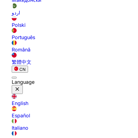
Македонски
اردو
Polski
Português
Română
繁體中文
CN
Language
English
Español
Italiano