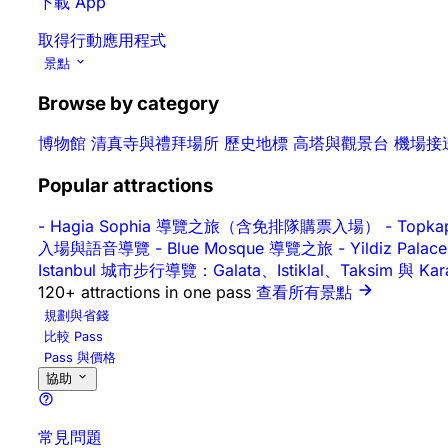
下載 App
取得行動應用程式
景點
Browse by category
博物館
清真寺與禮拜場所
歷史地標
高塔與觀景台
機場接
Popular attractions
-
Hagia Sophia 導覽之旅（含免排隊購票入場）
-
Topk
入場與語音導覽
-
Blue Mosque 導覽之旅
-
Yildiz P
Istanbul 城市步行導覽：Galata、Istiklal、Taksim 與 Ka
120+ attractions in one pass
查看所有景點
規劃與省錢
比較 Pass
Pass 與價格
協助
常見問題