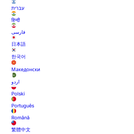
עברית
हिन्दी
فارسی
日本語
한국어
Македонски
اردو
Polski
Português
Română
繁體中文