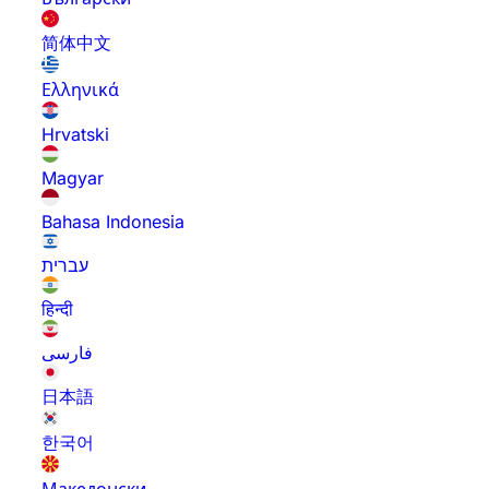
简体中文
Ελληνικά
Hrvatski
Magyar
Bahasa Indonesia
עברית
हिन्दी
فارسی
日本語
한국어