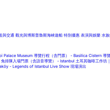
送與交通
觀光與博斯普魯斯海峽遊船
特別優惠
表演與娛樂
水族
api Palace Museum 導覽行程（含門票）
-
Basilica Cist
alace 免排隊入場門票（含語音導覽）
-
Istanbul 土耳其咖啡工
raköy
-
Legends of Istanbul Live Show 現場演出