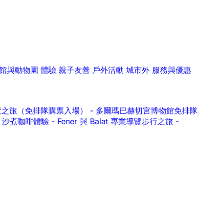
館與動物園
體驗
親子友善
戶外活動
城市外
服務與優惠
ern 導覽之旅（免排隊購票入場）
-
多爾瑪巴赫切宮博物館免排隊
作坊｜沙煮咖啡體驗
-
Fener 與 Balat 專業導覽步行之旅
-