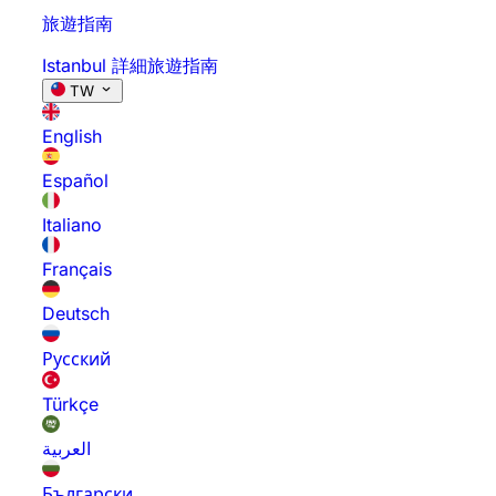
旅遊指南
Istanbul 詳細旅遊指南
TW
English
Español
Italiano
Français
Deutsch
Русский
Türkçe
العربية
Български