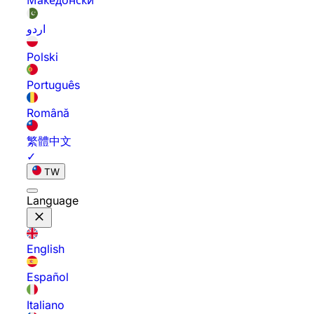
Македонски
اردو
Polski
Português
Română
繁體中文
✓
TW
Language
English
Español
Italiano