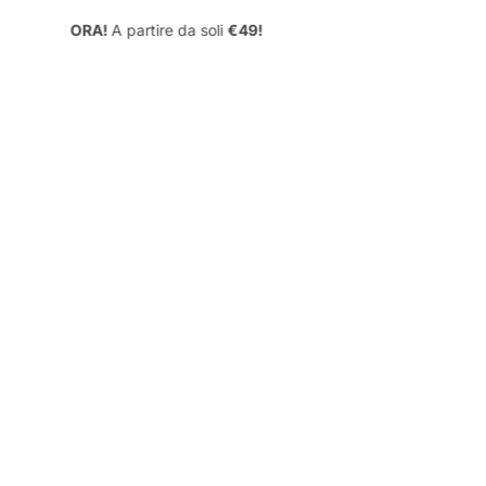
a Sapere Prima di Partire
FAQ
e da soli
€49!