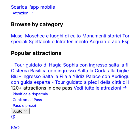
Scarica l’app mobile
Attrazioni
Browse by category
Musei
Moschee e luoghi di culto
Monumenti storici
To
speciali
Spettacoli e Intrattenimento
Acquari e Zoo
Es
Popular attractions
-
Tour guidato di Hagia Sophia con ingresso salta la fila
Cisterna Basilica con ingresso Salta la Coda alla biglie
Blu
-
Ingresso Salta la Fila a Yildiz Palace con Audiog
con guida esperta
-
Tour guidato a piedi della città di
120+ attractions in one pass
Vedi tutte le attrazioni
Pianifica e risparmia
Confronta i Pass
Pass e prezzi
Aiuto
FAQ