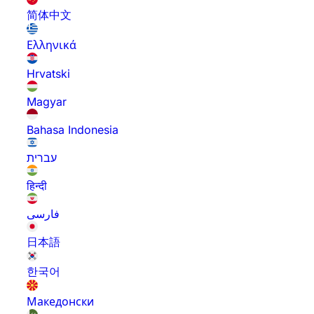
简体中文
Ελληνικά
Hrvatski
Magyar
Bahasa Indonesia
עברית
हिन्दी
فارسی
日本語
한국어
Македонски