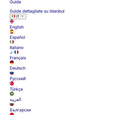
Guide
Guide dettagliate su Istanbul
IT
English
Español
Italiano
✓
Français
Deutsch
Русский
Türkçe
العربية
Български