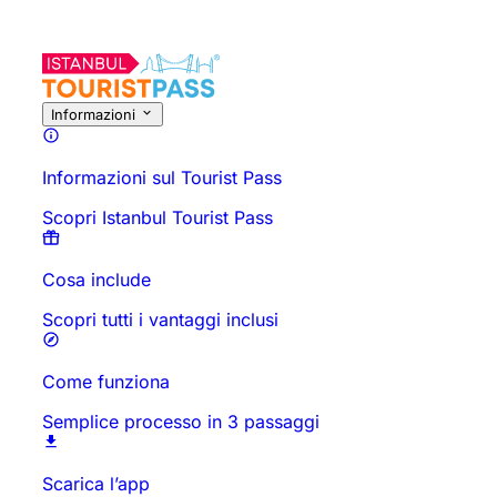
Informazioni sull'Attività
Panoramica
Orari e Durata
Tutto Su
D
ORA!
A partir
Informazioni
Informazioni sul Tourist Pass
Scopri Istanbul Tourist Pass
Cosa include
Scopri tutti i vantaggi inclusi
Come funziona
Semplice processo in 3 passaggi
Scarica l’app