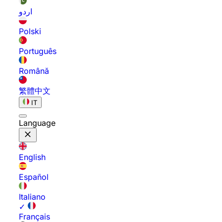
اردو
Polski
Português
Română
繁體中文
IT
Language
English
Español
Italiano
✓
Français