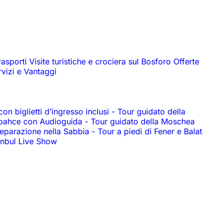
rasporti
Visite turistiche e crociera sul Bosforo
Offerte
rvizi e Vantaggi
n biglietti d’ingresso inclusi
-
Tour guidato della
abahce con Audioguida
-
Tour guidato della Moschea
reparazione nella Sabbia
-
Tour a piedi di Fener e Balat
anbul Live Show