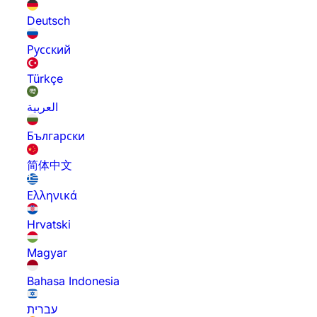
Deutsch
Русский
Türkçe
العربية
Български
简体中文
Ελληνικά
Hrvatski
Magyar
Bahasa Indonesia
עברית