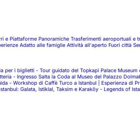
rri e Piattaforme Panoramiche
Trasferimenti aeroportuali e t
perienze
Adatto alle famiglie
Attività all'aperto
Fuori città
Se
 per i biglietti
-
Tour guidato del Topkapi Palace Museum co
tteria
-
Ingresso Salta la Coda al Museo del Palazzo Dolm
uida
-
Workshop di Caffè Turco a Istanbul | Esperienza di P
 Istanbul: Galata, Istiklal, Taksim e Karaköy
-
Legends of Ist