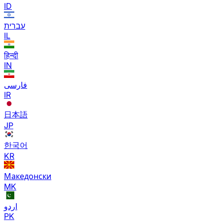
ID
עברית
IL
हिन्दी
IN
فارسی
IR
日本語
JP
한국어
KR
Македонски
MK
اردو
PK