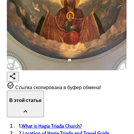
share
check_circle
Ссылка скопирована в буфер обмена!
В этой статье
expand_less
1.
What is Hagia Triada Church?
2.
Location of Hagia Triada and Travel Guide