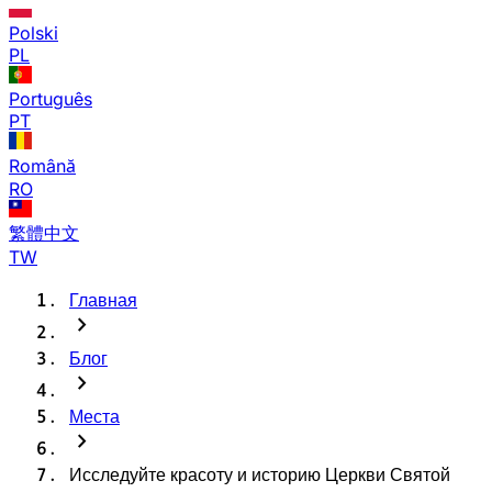
Polski
PL
Português
PT
Română
RO
繁體中文
TW
Главная
chevron_right
Блог
chevron_right
Места
chevron_right
Исследуйте красоту и историю Церкви Святой