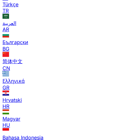
Türkçe
TR
العربية
AR
Български
BG
简体中文
CN
Ελληνικά
GR
Hrvatski
HR
Magyar
HU
Bahasa Indonesia