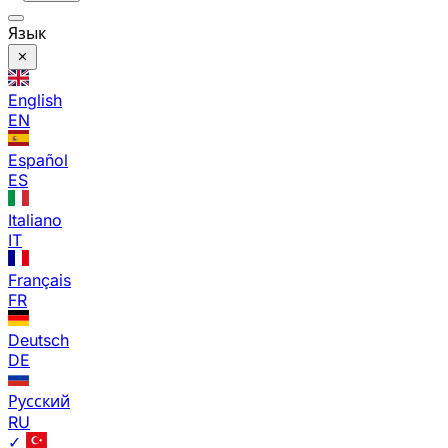
Язык
English
EN
Español
ES
Italiano
IT
Français
FR
Deutsch
DE
Русский
RU
✓