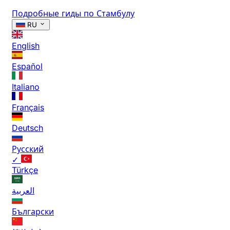
Подробные гиды по Стамбулу
RU
English
Español
Italiano
Français
Deutsch
Русский
✓
Türkçe
العربية
Български