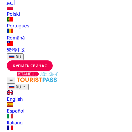
اردو
Polski
Português
Română
繁體中文
RU
КУПИТЬ СЕЙЧАС
RU
English
Español
Italiano