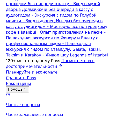
проходом без очереди в кассу
-
Вход в музей
дворца Долмабахче без очереди в кассу с
аудиогидом
-
Экскурсия с гидом по Голубой
мечети
-
Вход в дворец Йылдыз без очереди в
кассу с аудиогидом
-
Мастер-класс по турецкому
кофе в Istanbul | Опыт приготовления на песке
-
Пешеходная экскурсия по Фенеру и Балату с
профессиональным гидом
-
Пешеходная
экскурсия с гидом по Стамбулу: Galata, Istiklal,
Taksim и Karaköy
-
Живое шоу Legends of Istanbul
120+ мест по одному Pass
Посмотреть все
достопримечательности
Планируйте и экономьте
Сравнить Pass
Pass и цены
Помощь
Частые вопросы
Часто задаваемые вопросы