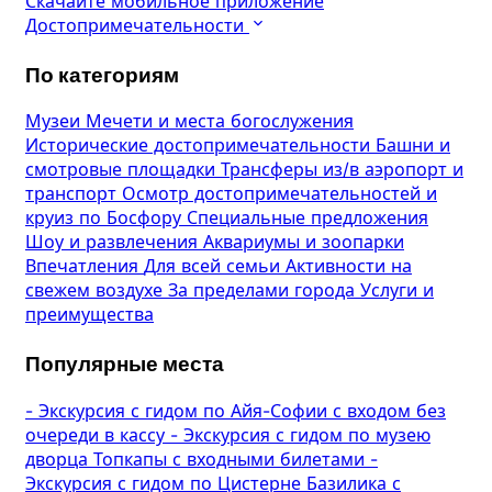
Скачайте мобильное приложение
Достопримечательности
По категориям
Музеи
Мечети и места богослужения
Исторические достопримечательности
Башни и
смотровые площадки
Трансферы из/в аэропорт и
транспорт
Осмотр достопримечательностей и
круиз по Босфору
Специальные предложения
Шоу и развлечения
Аквариумы и зоопарки
Впечатления
Для всей семьи
Активности на
свежем воздухе
За пределами города
Услуги и
преимущества
Популярные места
-
Экскурсия с гидом по Айя-Софии с входом без
очереди в кассу
-
Экскурсия с гидом по музею
дворца Топкапы с входными билетами
-
Экскурсия с гидом по Цистерне Базилика с