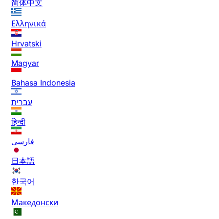
简体中文
Ελληνικά
Hrvatski
Magyar
Bahasa Indonesia
עברית
हिन्दी
فارسی
日本語
한국어
Македонски