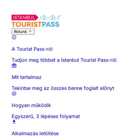
A tevékenységről
Időpontok és időtartam
Minden a
Tudnivalók
Rólunk
A Tourist Pass-ról
Tudjon meg többet a Istanbul Tourist Pass-ról
Mit tartalmaz
Tekintse meg az összes benne foglalt előnyt
Hogyan működik
Egyszerű, 3 lépéses folyamat
Alkalmazás letöltése