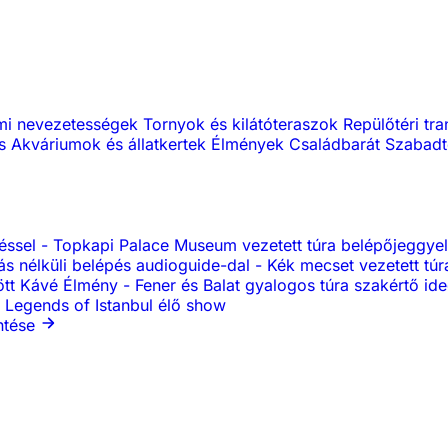
lmi nevezetességek
Tornyok és kilátóteraszok
Repülőtéri tr
ás
Akváriumok és állatkertek
Élmények
Családbarát
Szabadt
péssel
-
Topkapi Palace Museum vezetett túra belépőjeggye
s nélküli belépés audioguide-dal
-
Kék mecset vezetett tú
ött Kávé Élmény
-
Fener és Balat gyalogos túra szakértő i
Legends of Istanbul élő show
ntése