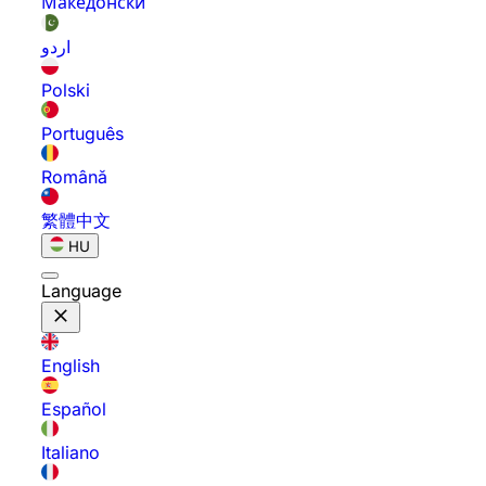
Македонски
اردو
Polski
Português
Română
繁體中文
HU
Language
English
Español
Italiano