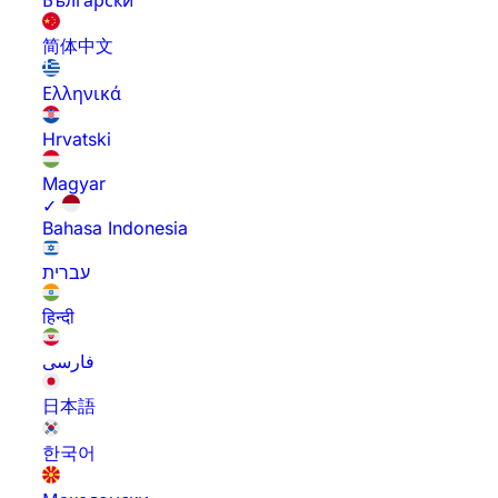
Български
简体中文
Ελληνικά
Hrvatski
Magyar
✓
Bahasa Indonesia
עברית
हिन्दी
فارسی
日本語
한국어