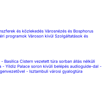
anszferek és közlekedés
Városnézés és Bosphorus
éri programok
Városon kívül
Szolgáltatások és
l
-
Basilica Cistern vezetett túra sorban állás nélküli
ra
-
Yildiz Palace soron kívüli belépés audioguide-dal
-
degenvezetővel
-
Isztambuli városi gyalogtúra