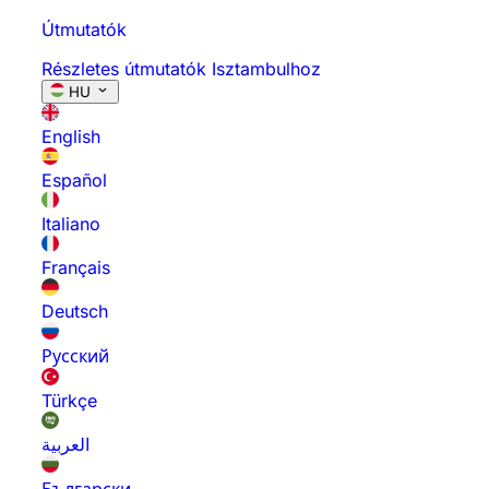
Útmutatók
Részletes útmutatók Isztambulhoz
HU
English
Español
Italiano
Français
Deutsch
Русский
Türkçe
العربية