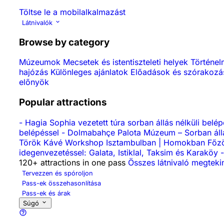
Töltse le a mobilalkalmazást
Látnivalók
Browse by category
Múzeumok
Mecsetek és istentiszteleti helyek
Történe
hajózás
Különleges ajánlatok
Előadások és szórakoz
előnyök
Popular attractions
-
Hagia Sophia vezetett túra sorban állás nélküli belé
belépéssel
-
Dolmabahçe Palota Múzeum – Sorban állá
Török Kávé Workshop Isztambulban | Homokban Főz
idegenvezetéssel: Galata, Istiklal, Taksim és Karaköy
-
120+ attractions in one pass
Összes látnivaló megteki
Tervezzen és spóroljon
Pass-ek összehasonlítása
Pass-ek és árak
Súgó