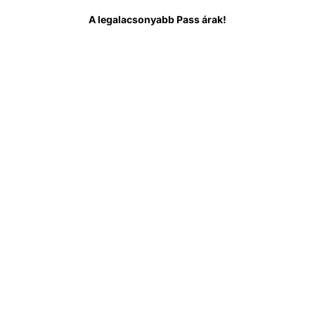
 indulás előtt
Gyakori kérdések
A legalacsonyabb Pass árak!