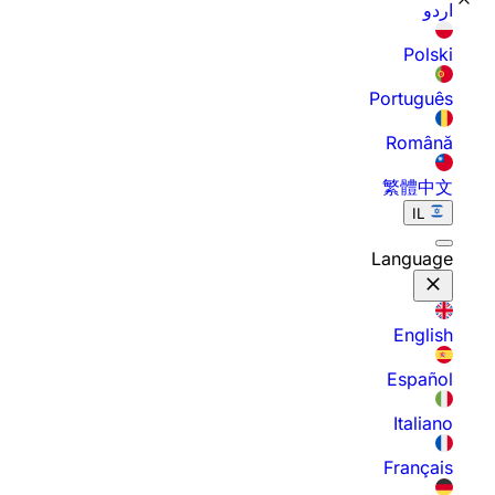
اردو
Polski
Português
Română
繁體中文
IL
Language
English
Español
Italiano
Français