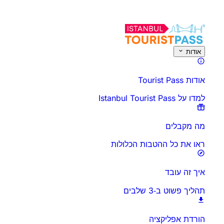
על פעילות זו
זמנים ומשך
הכל על
דע לפני שאתה הולך
שאלות נפוצות
אודות
אודות Tourist Pass
למדו על Istanbul Tourist Pass
מה מקבלים
ראו את כל ההטבות הכלולות
איך זה עובד
תהליך פשוט ב‑3 שלבים
הורדת אפליקציה