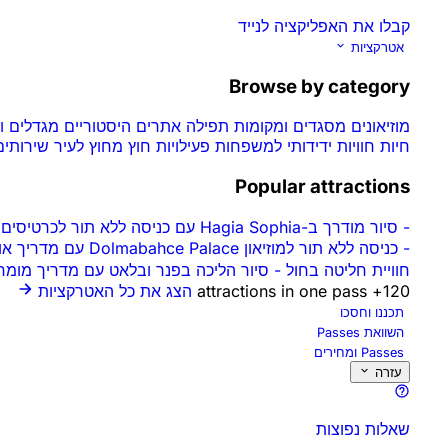
קבלו את האפליקציה לנייד
אטרקציות
Browse by category
מוזיאונים
מסגדים ומקומות תפילה
אתרים היסטוריים
מגדלים 
חיות
חוויות
ידידותי למשפחות
פעילויות חוץ
מחוץ לעיר
שירותים
Popular attractions
-
סיור מודרך ב-Hagia Sophia עם כניסה ללא תור לכרטיסים
-
כניסה ללא תור למוזיאון Dolmabahce Palace עם מדריך אודיו
חוויית חליטה בחול
-
סיור הליכה בפנר ובלאט עם מדריך מומ
120+ attractions in one pass
הצג את כל האטרקציות
תכננו וחסכו
השוואת Passes
Passes ומחירים
עזרה
שאלות נפוצות