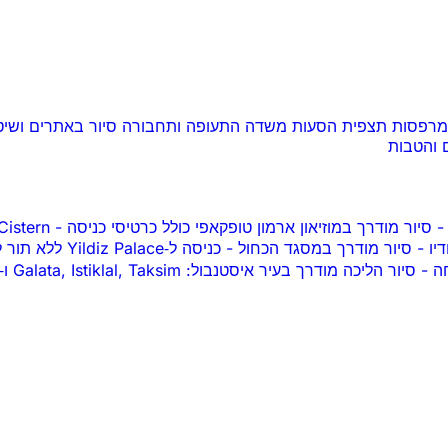
ומרפסות תצפית
הסעות משדה התעופה ותחבורה
סיור באתרים ושי
 והטבות
-
סיור מודרך במוזיאון ארמון טופקאפי כולל כרטיסי כניסה
-
Basilica Cistern סיור מודרך
-
סיור מודרך במסגד הכחול
-
כניסה ל‑Yildiz Palace ללא תור לכרטיסים עם מדריך אודיו
חה
-
סיור הליכה מודרך בעיר איסטנבול: Galata, Istiklal, Taksim ו‑Karaköy