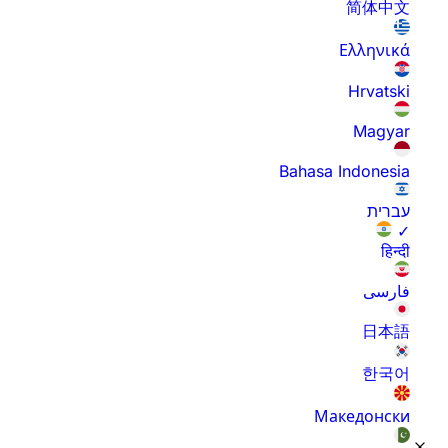
简体中文
Ελληνικά
Hrvatski
Magyar
Bahasa Indonesia
עברית
✓
हिन्दी
فارسی
日本語
한국어
Македонски