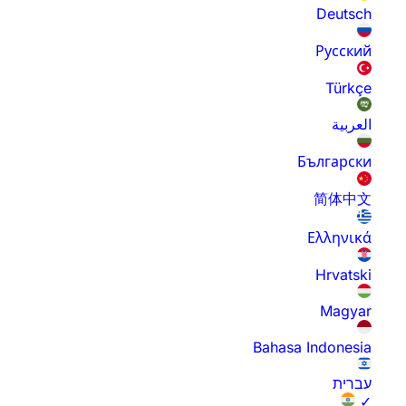
Deutsch
Русский
Türkçe
العربية
Български
简体中文
Ελληνικά
Hrvatski
Magyar
Bahasa Indonesia
עברית
✓