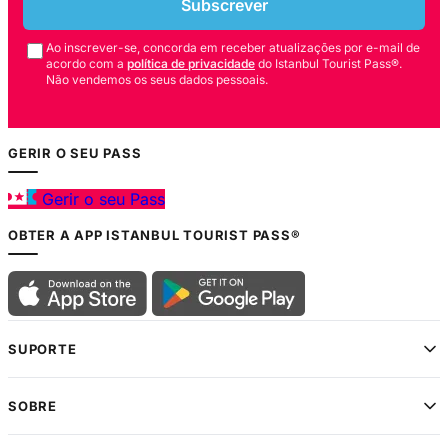
Subscrever
Ao inscrever-se, concorda em receber atualizações por e-mail de
acordo com a
política de privacidade
do Istanbul Tourist Pass®.
Não vendemos os seus dados pessoais.
GERIR O SEU PASS
Gerir o seu Pass
OBTER A APP ISTANBUL TOURIST PASS®
SUPORTE
SOBRE