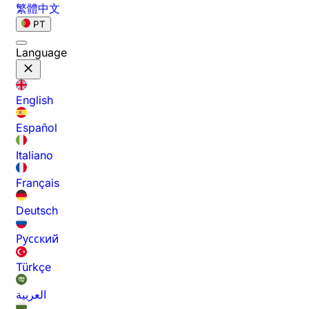
繁體中文
PT
Language
English
Español
Italiano
Français
Deutsch
Русский
Türkçe
العربية