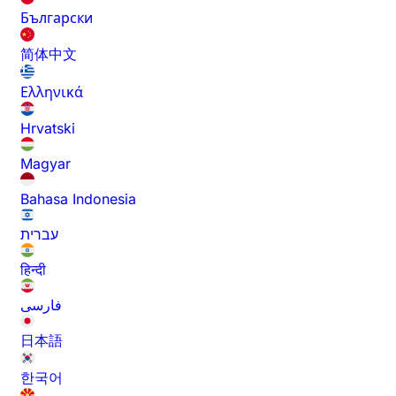
Български
简体中文
Ελληνικά
Hrvatski
Magyar
Bahasa Indonesia
עברית
हिन्दी
فارسی
日本語
한국어