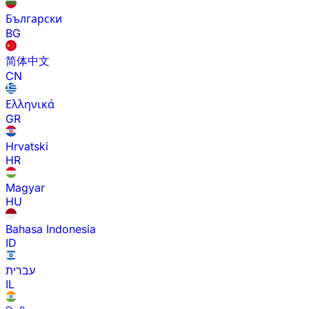
Български
BG
简体中文
CN
Ελληνικά
GR
Hrvatski
HR
Magyar
HU
Bahasa Indonesia
ID
עברית
IL