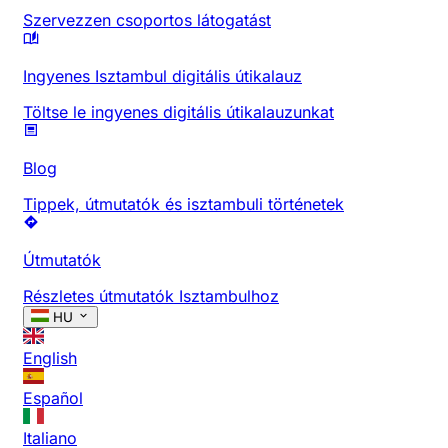
Szervezzen csoportos látogatást
Ingyenes Isztambul digitális útikalauz
Töltse le ingyenes digitális útikalauzunkat
Blog
Tippek, útmutatók és isztambuli történetek
Útmutatók
Részletes útmutatók Isztambulhoz
HU
English
Español
Italiano