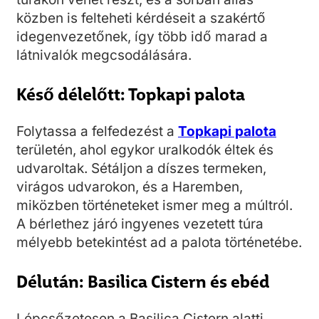
közben is felteheti kérdéseit a szakértő
idegenvezetőnek, így több idő marad a
látnivalók megcsodálására.
Késő délelőtt: Topkapi palota
Folytassa a felfedezést a
Topkapi palota
területén, ahol egykor uralkodók éltek és
udvaroltak. Sétáljon a díszes termeken,
virágos udvarokon, és a Haremben,
miközben történeteket ismer meg a múltról.
A bérlethez járó ingyenes vezetett túra
mélyebb betekintést ad a palota történetébe.
Délután: Basilica Cistern és ebéd
Lépcsőzetesen a Basilica Cistern alatti