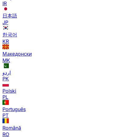
IR
日本語
JP
한국어
KR
Македонски
MK
اردو
PK
Polski
PL
Português
PT
Română
RO