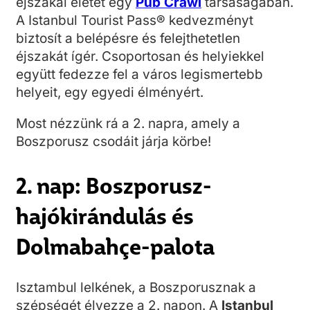
éjszakai életét egy
Pub Crawl
társaságában.
A Istanbul Tourist Pass® kedvezményt
biztosít a belépésre és felejthetetlen
éjszakát ígér. Csoportosan és helyiekkel
együtt fedezze fel a város legismertebb
helyeit, egy egyedi élményért.
Most nézzünk rá a 2. napra, amely a
Boszporusz csodáit járja körbe!
2. nap: Boszporusz-
hajókirándulás és
Dolmabahçe-palota
Isztambul lelkének, a Boszporusznak a
szépségét élvezze a 2. napon. A
Istanbul