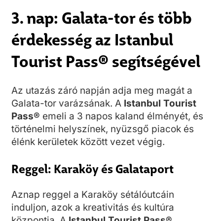
3. nap: Galata-tor és több
érdekesség az Istanbul
Tourist Pass® segítségével
Az utazás záró napján adja meg magát a
Galata-tor varázsának. A
Istanbul Tourist
Pass®
emeli a 3 napos kaland élményét, és
történelmi helyszínek, nyüzsgő piacok és
élénk kerületek között vezet végig.
Reggel: Karaköy és Galataport
Aznap reggel a Karaköy sétálóutcáin
induljon, azok a kreativitás és kultúra
központja. A
Istanbul Tourist Pass®