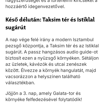
nagyszerűségét és a történelmi kincseket a
hozzáértő idegenvezetővel.
Késő délután: Taksim tér és Istiklal
sugárút
A nap vége felé irány a modern Isztambul
pezsgő központja, a Taksim tér és az Istiklal
sugárút. A passz hangzásos audio guide-ot
biztosít ezen a nyüzsgő környéken. Sétáljon
az üzletek, kávézók és utcai zenészek
között. Élvezze a környék hangulatát, majd
vacsorázzon a helyszínen található
választékban.
Jöjjön a 3. nap, amely Galata-tor és
környéke felfedezésével folytatódik!