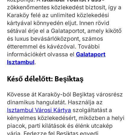
zökkenőmentes közlekedést biztosít, így a
Karaköy felé az unlimited közlekedési
kártyával könnyedén eljut. Innen rövid
sétával érje el a Galataportot, amely kikötő
és luxus bevásárlóközpont, számos
étteremmel és kávézóval. További
információkért olvassa el
Galataport
Isztambul
.
Késő délelőtt: Beşiktaş
Kövesse át Karaköy-ból Beşiktaş városrész
dinamikus hangulatát. Használja az
Isztambul Városi Kártya
szolgáltatást a
kényelmes közlekedésért, miközben a helyi
piacok, parti kilátások és élénk utcakép
várja. Fedezze fel Beşiktaş egyedi