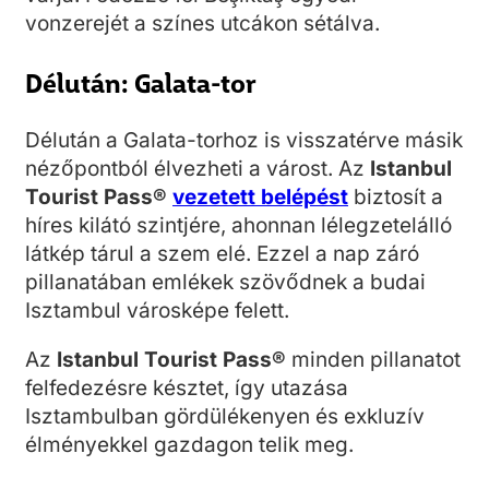
vonzerejét a színes utcákon sétálva.
Délután: Galata-tor
Délután a Galata-torhoz is visszatérve másik
nézőpontból élvezheti a várost. Az
Istanbul
Tourist Pass®
vezetett belépést
biztosít a
híres kilátó szintjére, ahonnan lélegzetelálló
látkép tárul a szem elé. Ezzel a nap záró
pillanatában emlékek szövődnek a budai
Isztambul városképe felett.
Az
Istanbul Tourist Pass®
minden pillanatot
felfedezésre késztet, így utazása
Isztambulban gördülékenyen és exkluzív
élményekkel gazdagon telik meg.