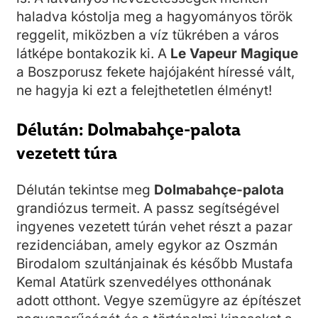
haladva kóstolja meg a hagyományos török
reggelit, miközben a víz tükrében a város
látképe bontakozik ki. A
Le Vapeur Magique
a Boszporusz fekete hajójaként híressé vált,
ne hagyja ki ezt a felejthetetlen élményt!
Délután: Dolmabahçe-palota
vezetett túra
Délután tekintse meg
Dolmabahçe-palota
grandiózus termeit. A passz segítségével
ingyenes vezetett túrán vehet részt a pazar
rezidenciában, amely egykor az Oszmán
Birodalom szultánjainak és később Mustafa
Kemal Atatürk szenvedélyes otthonának
adott otthont. Vegye szemügyre az építészet