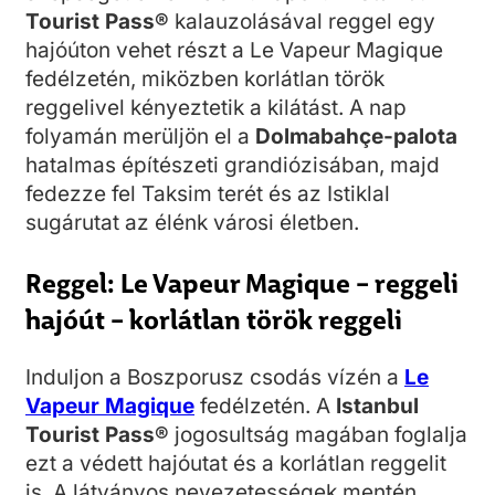
Tourist Pass®
kalauzolásával reggel egy
hajóúton vehet részt a Le Vapeur Magique
fedélzetén, miközben korlátlan török
reggelivel kényeztetik a kilátást. A nap
folyamán merüljön el a
Dolmabahçe-palota
hatalmas építészeti grandiózisában, majd
fedezze fel Taksim terét és az Istiklal
sugárutat az élénk városi életben.
Reggel: Le Vapeur Magique – reggeli
hajóút – korlátlan török reggeli
Induljon a Boszporusz csodás vízén a
Le
Vapeur Magique
fedélzetén. A
Istanbul
Tourist Pass®
jogosultság magában foglalja
ezt a védett hajóutat és a korlátlan reggelit
is. A látványos nevezetességek mentén