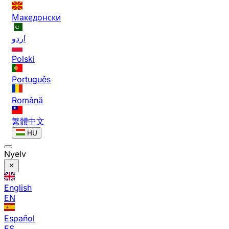
Македонски
اردو
Polski
Português
Română
繁體中文
HU
Nyelv
English
EN
Español
ES