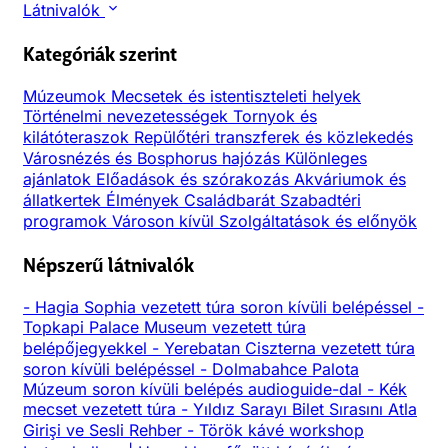
Látnivalók
Kategóriák szerint
Múzeumok
Mecsetek és istentiszteleti helyek
Történelmi nevezetességek
Tornyok és
kilátóteraszok
Repülőtéri transzferek és közlekedés
Városnézés és Bosphorus hajózás
Különleges
ajánlatok
Előadások és szórakozás
Akváriumok és
állatkertek
Élmények
Családbarát
Szabadtéri
programok
Városon kívül
Szolgáltatások és előnyök
Népszerű látnivalók
-
Hagia Sophia vezetett túra soron kívüli belépéssel
-
Topkapi Palace Museum vezetett túra
belépőjegyekkel
-
Yerebatan Ciszterna vezetett túra
soron kívüli belépéssel
-
Dolmabahce Palota
Múzeum soron kívüli belépés audioguide-dal
-
Kék
mecset vezetett túra
-
Yıldız Sarayı Bilet Sırasını Atla
Girişi ve Sesli Rehber
-
Török kávé workshop