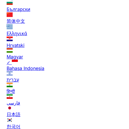
Български
简体中文
Ελληνικά
Hrvatski
Magyar
✓
Bahasa Indonesia
עברית
हिन्दी
فارسی
日本語
한국어