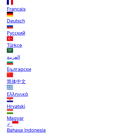
Français
Deutsch
Русский
Türkçe
العربية
Български
简体中文
Ελληνικά
Hrvatski
Magyar
✓
Bahasa Indonesia