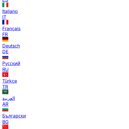
Italiano
IT
Français
FR
Deutsch
DE
Русский
RU
Türkçe
TR
العربية
AR
Български
BG