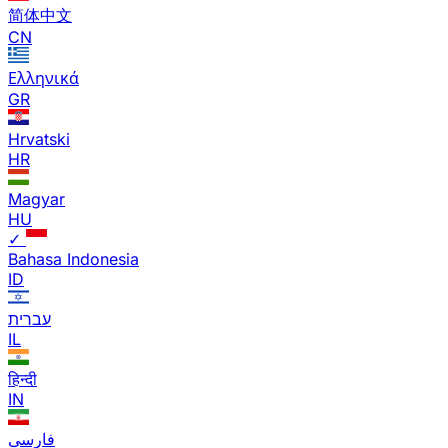
简体中文
CN
Ελληνικά
GR
Hrvatski
HR
Magyar
HU
✓
Bahasa Indonesia
ID
עברית
IL
हिन्दी
IN
فارسی