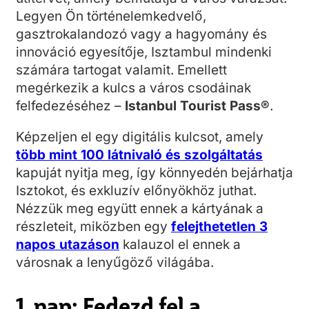
Legyen Ön történelemkedvelő,
gasztrokalandozó vagy a hagyomány és
innováció egyesítője, Isztambul mindenki
számára tartogat valamit. Emellett
megérkezik a kulcs a város csodáinak
felfedezéséhez –
Istanbul Tourist Pass®
.
Képzeljen el egy digitális kulcsot, amely
több mint 100 látnivaló és szolgáltatás
kapuját nyitja meg, így könnyedén bejárhatja
Isztokot, és exkluzív előnyökhöz juthat.
Nézzük meg együtt ennek a kártyának a
részleteit, miközben egy
felejthetetlen 3
napos utazáson
kalauzol el ennek a
városnak a lenyűgöző világába.
1. nap: Fedezd fel a