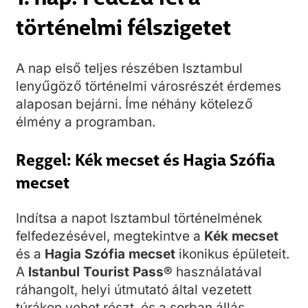
történelmi félszigetet
A nap első teljes részében Isztambul
lenyűgöző történelmi városrészét érdemes
alaposan bejárni. Íme néhány kötelező
élmény a programban.
Reggel: Kék mecset és Hagia Szófia
mecset
Indítsa a napot Isztambul történelmének
felfedezésével, megtekintve a
Kék mecset
és a
Hagia Szófia mecset
ikonikus épületeit.
A
Istanbul Tourist Pass®
használatával
ráhangolt, helyi útmutató által vezetett
túrákon vehet részt, és a sorban állás