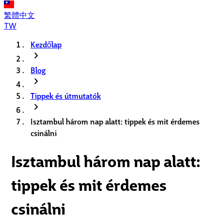
繁體中文
TW
Kezdőlap
chevron_right
Blog
chevron_right
Tippek és útmutatók
chevron_right
Isztambul három nap alatt: tippek és mit érdemes
csinálni
Isztambul három nap alatt:
tippek és mit érdemes
csinálni