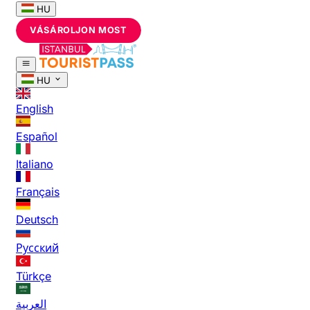
HU
VÁSÁROLJON MOST
HU
English
Español
Italiano
Français
Deutsch
Русский
Türkçe
العربية