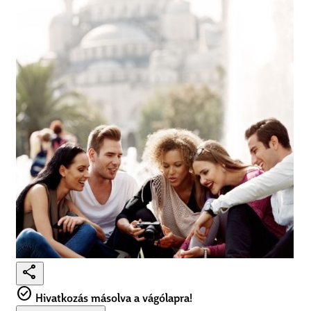
share
check_circle
Hivatkozás másolva a vágólapra!