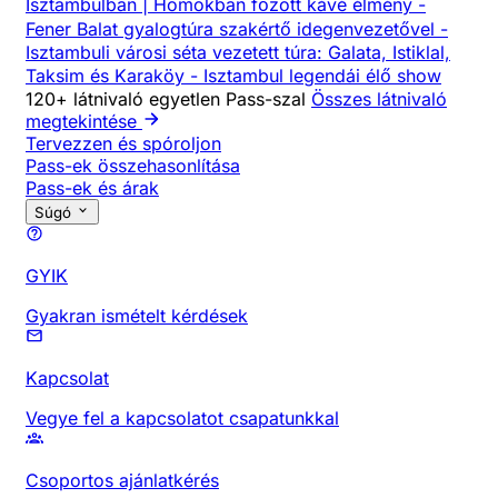
Isztambulban | Homokban főzött kávé élmény
-
Fener Balat gyalogtúra szakértő idegenvezetővel
-
Isztambuli városi séta vezetett túra: Galata, Istiklal,
Taksim és Karaköy
-
Isztambul legendái élő show
120+ látnivaló egyetlen Pass-szal
Összes látnivaló
megtekintése
Tervezzen és spóroljon
Pass-ek összehasonlítása
Pass-ek és árak
Súgó
GYIK
Gyakran ismételt kérdések
Kapcsolat
Vegye fel a kapcsolatot csapatunkkal
Csoportos ajánlatkérés