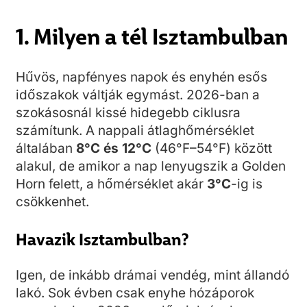
1. Milyen a tél Isztambulban
Hűvös, napfényes napok és enyhén esős
időszakok váltják egymást. 2026-ban a
szokásosnál kissé hidegebb ciklusra
számítunk. A nappali átlaghőmérséklet
általában
8°C és 12°C
(46°F–54°F) között
alakul, de amikor a nap lenyugszik a Golden
Horn felett, a hőmérséklet akár
3°C
-ig is
csökkenhet.
Havazik Isztambulban?
Igen, de inkább drámai vendég, mint állandó
lakó. Sok évben csak enyhe hózáporok