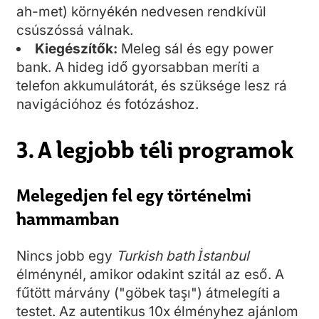
ah-met) környékén nedvesen rendkívül
csúszóssá válnak.
Kiegészítők:
Meleg sál és egy power
bank. A hideg idő gyorsabban meríti a
telefon akkumulátorát, és szüksége lesz rá
navigációhoz és fotózáshoz.
3. A legjobb téli programok
Melegedjen fel egy történelmi
hammamban
Nincs jobb egy
Turkish bath İstanbul
élménynél, amikor odakint szitál az eső. A
fűtött márvány ("göbek taşı") átmelegíti a
testet. Az autentikus 10x élményhez ajánlom