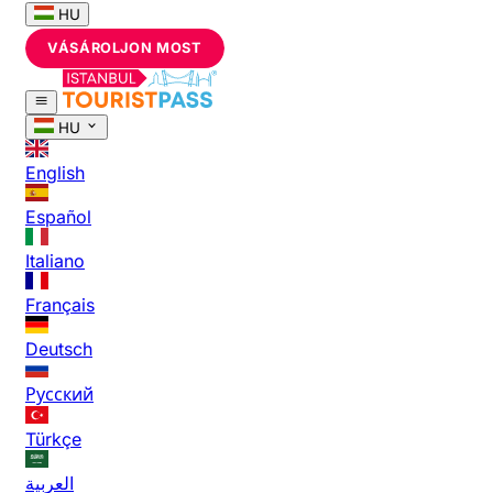
HU
VÁSÁROLJON MOST
HU
English
Español
Italiano
Français
Deutsch
Русский
Türkçe
العربية