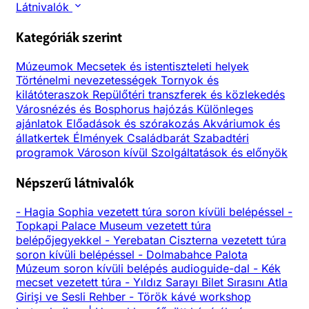
Látnivalók
Kategóriák szerint
Múzeumok
Mecsetek és istentiszteleti helyek
Történelmi nevezetességek
Tornyok és
kilátóteraszok
Repülőtéri transzferek és közlekedés
Városnézés és Bosphorus hajózás
Különleges
ajánlatok
Előadások és szórakozás
Akváriumok és
állatkertek
Élmények
Családbarát
Szabadtéri
programok
Városon kívül
Szolgáltatások és előnyök
Népszerű látnivalók
-
Hagia Sophia vezetett túra soron kívüli belépéssel
-
Topkapi Palace Museum vezetett túra
belépőjegyekkel
-
Yerebatan Ciszterna vezetett túra
soron kívüli belépéssel
-
Dolmabahce Palota
Múzeum soron kívüli belépés audioguide-dal
-
Kék
mecset vezetett túra
-
Yıldız Sarayı Bilet Sırasını Atla
Girişi ve Sesli Rehber
-
Török kávé workshop