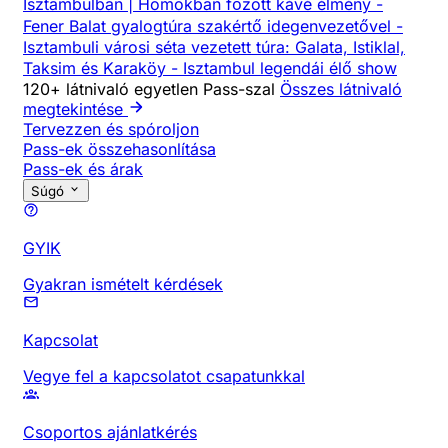
Isztambulban | Homokban főzött kávé élmény
-
Fener Balat gyalogtúra szakértő idegenvezetővel
-
Isztambuli városi séta vezetett túra: Galata, Istiklal,
Taksim és Karaköy
-
Isztambul legendái élő show
120+ látnivaló egyetlen Pass-szal
Összes látnivaló
megtekintése
Tervezzen és spóroljon
Pass-ek összehasonlítása
Pass-ek és árak
Súgó
GYIK
Gyakran ismételt kérdések
Kapcsolat
Vegye fel a kapcsolatot csapatunkkal
Csoportos ajánlatkérés