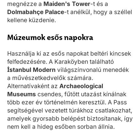
megnézze a
Maiden's Tower
-t és a
Dolmabahçe Palace
-t anélkül, hogy a széllel
kellene küzdenie.
Múzeumok esős napokra
Használja ki az esős napokat beltéri kincsek
felfedezésére. A Karaköyben található
İstanbul Modern
világszínvonalú menedék
a művészetkedvelők számára.
Alternatívaként az
Archaeological
Museums
csendes, fűtött utazást kínálnak
több ezer év történelmén keresztül. A Pass
segítségével vezetett túrákhoz csatlakozhat,
amelyek gyorsabb belépést biztosítanak, így
nem kell a hideg esőben sorban állnia.