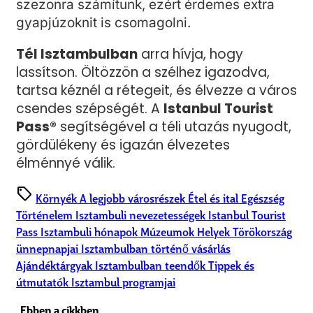
szezonra számítunk, ezért érdemes extra
gyapjúzoknit is csomagolni.
Tél Isztambulban
arra hívja, hogy
lassítson. Öltözzön a szélhez igazodva,
tartsa kéznél a rétegeit, és élvezze a város
csendes szépségét. A
Istanbul Tourist
Pass®
segítségével a téli utazás nyugodt,
gördülékeny és igazán élvezetes
élménnyé válik.
sell
Környék
A legjobb városrészek
Étel és ital
Egészség
Történelem
Isztambuli nevezetességek
Istanbul Tourist
Pass
Isztambuli hónapok
Múzeumok
Helyek
Törökország
ünnepnapjai
Isztambulban történő vásárlás
Ajándéktárgyak
Isztambulban teendők
Tippek és
útmutatók
Isztambul programjai
Ebben a cikkben