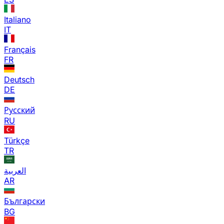
Italiano
IT
Français
FR
Deutsch
DE
Русский
RU
Türkçe
TR
العربية
AR
Български
BG