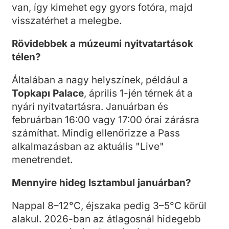
van, így kimehet egy gyors fotóra, majd
visszatérhet a melegbe.
Rövidebbek a múzeumi nyitvatartások
télen?
Általában a nagy helyszínek, például a
Topkapı Palace
, április 1-jén térnek át a
nyári nyitvatartásra. Januárban és
februárban 16:00 vagy 17:00 órai zárásra
számíthat. Mindig ellenőrizze a Pass
alkalmazásban az aktuális "Live"
menetrendet.
Mennyire hideg Isztambul januárban?
Nappal 8–12°C, éjszaka pedig 3–5°C körül
alakul. 2026-ban az átlagosnál hidegebb