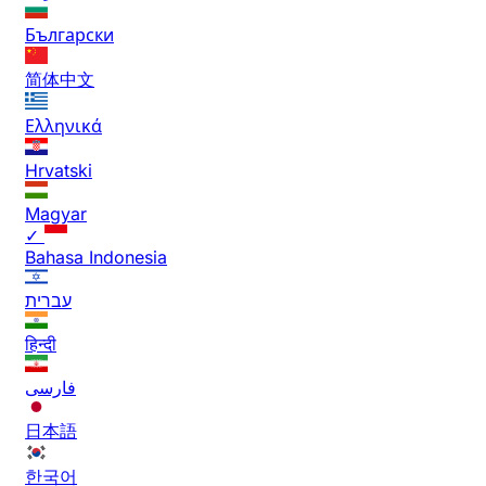
Български
简体中文
Ελληνικά
Hrvatski
Magyar
✓
Bahasa Indonesia
עברית
हिन्दी
فارسی
日本語
한국어