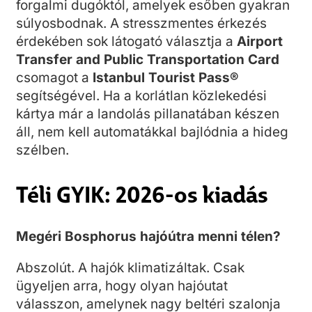
forgalmi dugóktól, amelyek esőben gyakran
súlyosbodnak. A stresszmentes érkezés
érdekében sok látogató választja a
Airport
Transfer and Public Transportation Card
csomagot a
Istanbul Tourist Pass®
segítségével. Ha a korlátlan közlekedési
kártya már a landolás pillanatában készen
áll, nem kell automatákkal bajlódnia a hideg
szélben.
Téli GYIK: 2026-os kiadás
Megéri Bosphorus hajóútra menni télen?
Abszolút. A hajók klimatizáltak. Csak
ügyeljen arra, hogy olyan hajóutat
válasszon, amelynek nagy beltéri szalonja