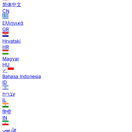
简体中文
CN
Ελληνικά
GR
Hrvatski
HR
Magyar
HU
✓
Bahasa Indonesia
ID
עברית
IL
हिन्दी
IN
فارسی