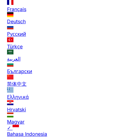
Français
Deutsch
Русский
Türkçe
العربية
Български
简体中文
Ελληνικά
Hrvatski
Magyar
✓
Bahasa Indonesia