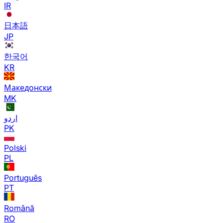
IR
日本語
JP
한국어
KR
Македонски
MK
اردو
PK
Polski
PL
Português
PT
Română
RO