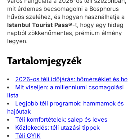
város hangulata a 2026-os téli szezonban,
mit érdemes becsomagolni a Bosphorus
hűvös szeléhez, és hogyan használhatja a
Istanbul Tourist Pass®
-t, hogy egy hideg
napból zökkenőmentes, prémium élmény
legyen.
Tartalomjegyzék
2026-os téli időjárás: hőmérséklet és hó
Mit viseljen: a millenniumi csomagolási
lista
Legjobb téli programok: hammamok és
hajóutak
Téli komfortételek: salep és leves
Közlekedés: téli utazási tippek
Téli GYIK