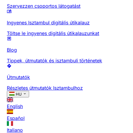
Szervezzen csoportos látogatást
Ingyenes Isztambul digitális útikalauz
Töltse le ingyenes digitális útikalauzunkat
Blog
Tippek, útmutatók és isztambuli történetek
Útmutatók
Részletes útmutatók Isztambulhoz
HU
English
Español
Italiano