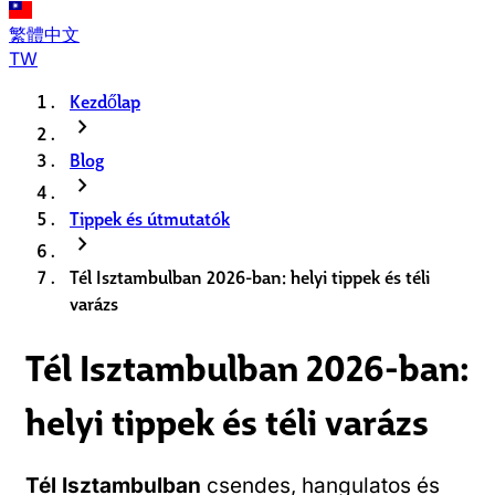
繁體中文
TW
Kezdőlap
chevron_right
Blog
chevron_right
Tippek és útmutatók
chevron_right
Tél Isztambulban 2026-ban: helyi tippek és téli
varázs
Tél Isztambulban 2026-ban:
helyi tippek és téli varázs
Tél Isztambulban
csendes, hangulatos és