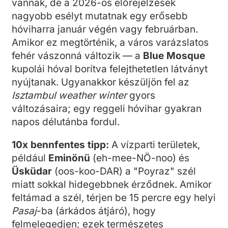
vannak, de a 2026-os előrejelzések
nagyobb esélyt mutatnak egy erősebb
hóviharra január végén vagy februárban.
Amikor ez megtörténik, a város varázslatos
fehér vászonná változik — a
Blue Mosque
kupolái hóval borítva felejthetetlen látványt
nyújtanak. Ugyanakkor készüljön fel az
Isztambul weather winter
gyors
változásaira; egy reggeli hóvihar gyakran
napos délutánba fordul.
10x bennfentes tipp:
A vízparti területek,
például
Eminönü
(eh-mee-NÖ-noo) és
Üsküdar
(oos-koo-DAR) a "Poyraz" szél
miatt sokkal hidegebbnek érződnek. Amikor
feltámad a szél, térjen be 15 percre egy helyi
Pasaj
-ba (árkádos átjáró), hogy
felmelegedjen; ezek természetes