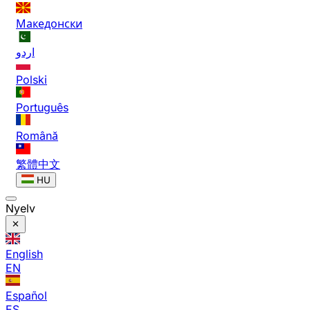
Македонски
اردو
Polski
Português
Română
繁體中文
HU
Nyelv
English
EN
Español
ES