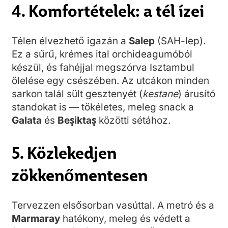
4. Komfortételek: a tél ízei
Télen élvezhető igazán a
Salep
(SAH-lep).
Ez a sűrű, krémes ital orchideagumóból
készül, és fahéjjal megszórva Isztambul
ölelése egy csészében. Az utcákon minden
sarkon talál sült gesztenyét (
kestane
) árusító
standokat is — tökéletes, meleg snack a
Galata
és
Beşiktaş
közötti sétához.
5. Közlekedjen
zökkenőmentesen
Tervezzen elsősorban vasúttal. A metró és a
Marmaray
hatékony, meleg és védett a