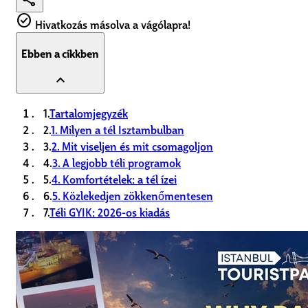
check_circle
Hivatkozás másolva a vágólapra!
Ebben a cikkben
expand_less
1.
Tartalomjegyzék
2.
1. Milyen a tél Isztambulban
3.
2. Mit viseljen és mit csomagoljon
4.
3. A legjobb téli programok
5.
4. Komfortételek: a tél ízei
6.
5. Közlekedjen zökkenőmentesen
7.
Téli GYIK: 2026-os kiadás