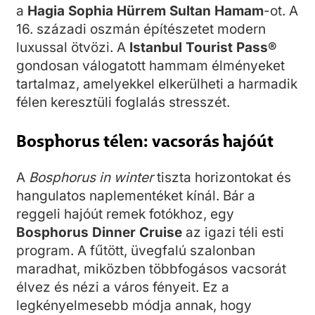
a
Hagia Sophia Hürrem Sultan Hamam
-ot. A
16. századi oszmán építészetet modern
luxussal ötvözi. A
Istanbul Tourist Pass®
gondosan válogatott hammam élményeket
tartalmaz, amelyekkel elkerülheti a harmadik
félen keresztüli foglalás stresszét.
Bosphorus télen: vacsorás hajóút
A
Bosphorus in winter
tiszta horizontokat és
hangulatos naplementéket kínál. Bár a
reggeli hajóút remek fotókhoz, egy
Bosphorus Dinner Cruise
az igazi téli esti
program. A fűtött, üvegfalú szalonban
maradhat, miközben többfogásos vacsorát
élvez és nézi a város fényeit. Ez a
legkényelmesebb módja annak, hogy