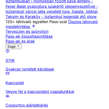
Isztambulban | Homokban főzött kávé élmény
-
Fener Balat gyalogtúra szakértő idegenvezetővel
-
Isztambuli városi séta vezetett túra: Galata, Istiklal,
Taksim és Karaköy
-
Isztambul legendái élő show
120+ látnivaló egyetlen Pass-szal
Összes látnivaló
megtekintése
Tervezzen és spóroljon
Pass-ek összehasonlítása
Pass-ek és árak
Súgó
GYIK
Gyakran ismételt kérdések
Kapcsolat
Vegye fel a kapcsolatot csapatunkkal
Csoportos ajánlatkérés