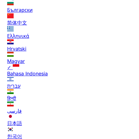
Български
简体中文
Ελληνικά
Hrvatski
Magyar
✓
Bahasa Indonesia
עברית
हिन्दी
فارسی
日本語
한국어