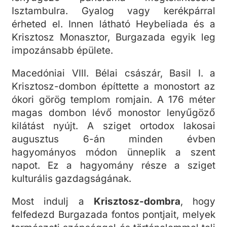
Isztambulra. Gyalog vagy kerékpárral
érheted el. Innen látható Heybeliada és a
Krisztosz Monasztor, Burgazada egyik leg
impozánsabb épülete.
Macedóniai VIII. Bélai császár, Basil I. a
Krisztosz-dombon építtette a monostort az
ókori görög templom romjain. A 176 méter
magas dombon lévő monostor lenyűgöző
kilátást nyújt. A sziget ortodox lakosai
augusztus 6-án minden évben
hagyományos módon ünneplik a szent
napot. Ez a hagyomány része a sziget
kulturális gazdagságának.
Most indulj a
Krisztosz-dombra
, hogy
felfedezd Burgazada fontos pontjait, melyek