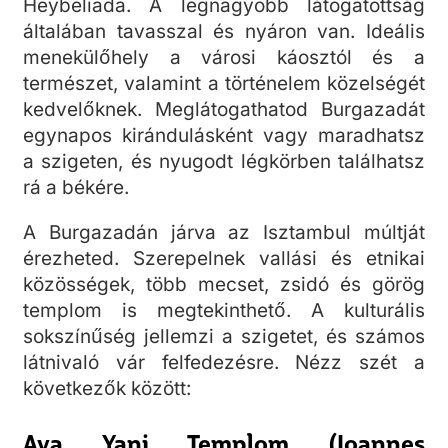
Heybeliada. A legnagyobb látogatottság
általában tavasszal és nyáron van. Ideális
menekülőhely a városi káosztól és a
természet, valamint a történelem közelségét
kedvelőknek. Meglátogathatod Burgazadát
egynapos kirándulásként vagy maradhatsz
a szigeten, és nyugodt légkörben találhatsz
rá a békére.
A Burgazadán járva az Isztambul múltját
érezheted. Szerepelnek vallási és etnikai
közösségek, több mecset, zsidó és görög
templom is megtekinthető. A kulturális
sokszínűség jellemzi a szigetet, és számos
látnivaló vár felfedezésre. Nézz szét a
következők között:
Aya Yani Templom (Ioannes