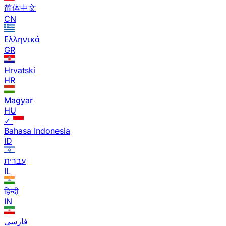
简体中文
CN
Ελληνικά
GR
Hrvatski
HR
Magyar
HU
✓
Bahasa Indonesia
ID
עברית
IL
हिन्दी
IN
فارسی