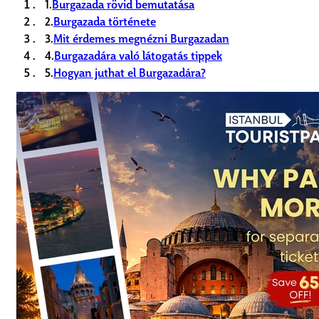
1.
Burgazada rövid bemutatása
2.
Burgazada története
3.
Mit érdemes megnézni Burgazadan
4.
Burgazadára való látogatás tippek
5.
Hogyan juthat el Burgazadára?