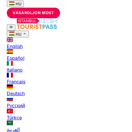
HU
VÁSÁROLJON MOST
HU
English
Español
Italiano
Français
Deutsch
Русский
Türkçe
العربية