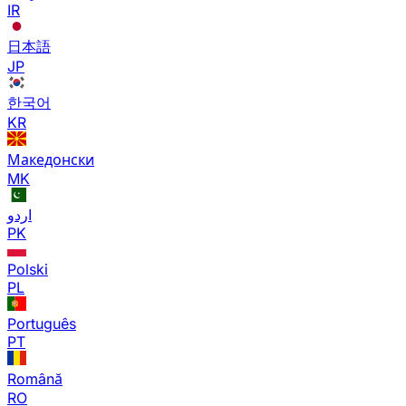
IR
日本語
JP
한국어
KR
Македонски
MK
اردو
PK
Polski
PL
Português
PT
Română
RO