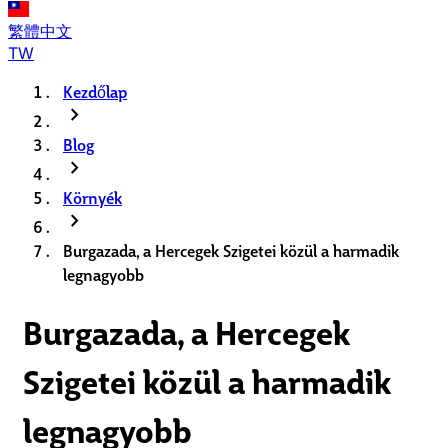
繁體中文
TW
Kezdőlap
chevron_right
Blog
chevron_right
Környék
chevron_right
Burgazada, a Hercegek Szigetei közül a harmadik
legnagyobb
Burgazada, a Hercegek
Szigetei közül a harmadik
legnagyobb