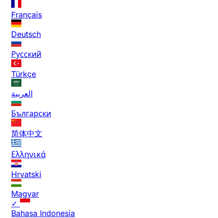
Français
Deutsch
Русский
Türkçe
العربية
Български
简体中文
Ελληνικά
Hrvatski
Magyar
✓
Bahasa Indonesia