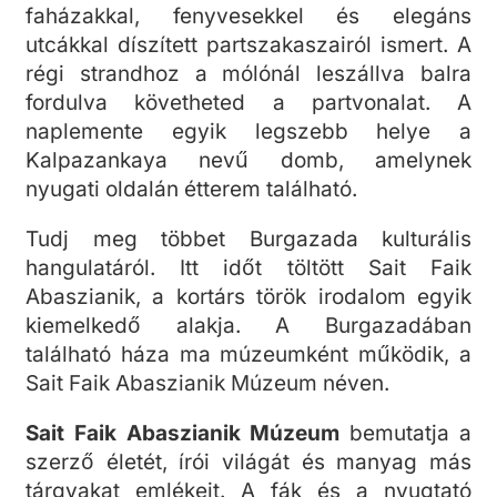
faházakkal, fenyvesekkel és elegáns
utcákkal díszített partszakaszairól ismert. A
régi strandhoz a mólónál leszállva balra
fordulva követheted a partvonalat. A
naplemente egyik legszebb helye a
Kalpazankaya nevű domb, amelynek
nyugati oldalán étterem található.
Tudj meg többet Burgazada kulturális
hangulatáról. Itt időt töltött Sait Faik
Abaszianik, a kortárs török irodalom egyik
kiemelkedő alakja. A Burgazadában
található háza ma múzeumként működik, a
Sait Faik Abaszianik Múzeum néven.
Sait Faik Abaszianik Múzeum
bemutatja a
szerző életét, írói világát és manyag más
tárgyakat emlékeit. A fák és a nyugtató