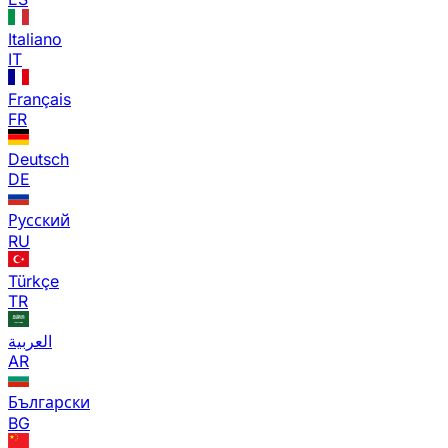
Italiano
IT
Français
FR
Deutsch
DE
Русский
RU
Türkçe
TR
العربية
AR
Български
BG