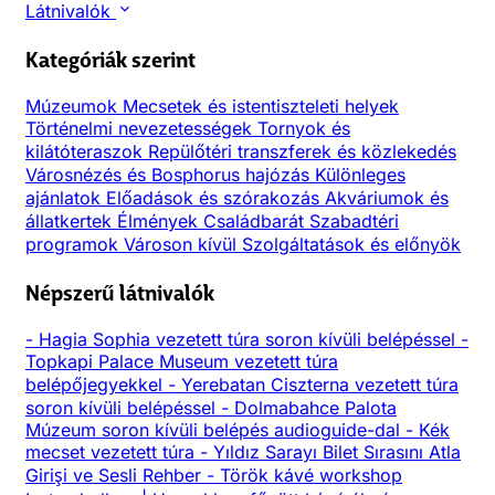
Látnivalók
Kategóriák szerint
Múzeumok
Mecsetek és istentiszteleti helyek
Történelmi nevezetességek
Tornyok és
kilátóteraszok
Repülőtéri transzferek és közlekedés
Városnézés és Bosphorus hajózás
Különleges
ajánlatok
Előadások és szórakozás
Akváriumok és
állatkertek
Élmények
Családbarát
Szabadtéri
programok
Városon kívül
Szolgáltatások és előnyök
Népszerű látnivalók
-
Hagia Sophia vezetett túra soron kívüli belépéssel
-
Topkapi Palace Museum vezetett túra
belépőjegyekkel
-
Yerebatan Ciszterna vezetett túra
soron kívüli belépéssel
-
Dolmabahce Palota
Múzeum soron kívüli belépés audioguide-dal
-
Kék
mecset vezetett túra
-
Yıldız Sarayı Bilet Sırasını Atla
Girişi ve Sesli Rehber
-
Török kávé workshop