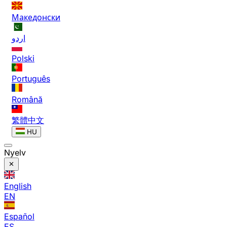
Македонски
اردو
Polski
Português
Română
繁體中文
HU
Nyelv
English
EN
Español
ES