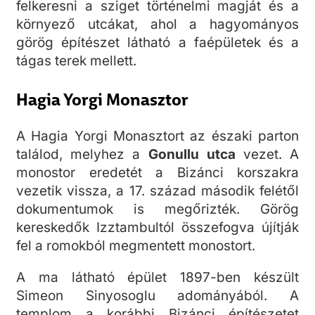
felkeresni a sziget történelmi magját és a
környező utcákat, ahol a hagyományos
görög építészet látható a faépületek és a
tágas terek mellett.
Hagia Yorgi Monasztor
A Hagia Yorgi Monasztort az északi parton
találod, melyhez a
Gonullu utca
vezet. A
monostor eredetét a Bizánci korszakra
vezetik vissza, a 17. század második felétől
dokumentumok is megőrizték. Görög
kereskedők Izztambultól összefogva újítják
fel a romokból megmentett monostort.
A ma látható épület 1897-ben készült
Simeon Sinyosoglu adományából. A
templom a korábbi Bizánci építészetet