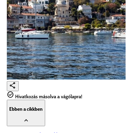
share
check_circle
Hivatkozás másolva a vágólapra!
Ebben a cikkben
expand_less