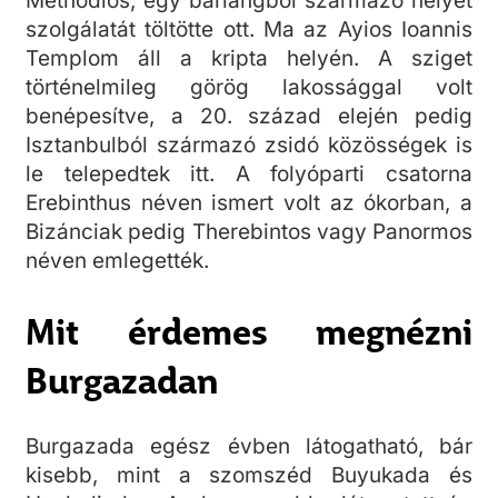
Methodios, egy barlangból származó helyet
szolgálatát töltötte ott. Ma az Ayios Ioannis
Templom áll a kripta helyén. A sziget
történelmileg görög lakossággal volt
benépesítve, a 20. század elején pedig
Isztanbulból származó zsidó közösségek is
le telepedtek itt. A folyóparti csatorna
Erebinthus néven ismert volt az ókorban, a
Bizánciak pedig Therebintos vagy Panormos
néven emlegették.
Mit érdemes megnézni
Burgazadan
Burgazada egész évben látogatható, bár
kisebb, mint a szomszéd Buyukada és