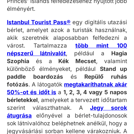
Princes' Islands felfedezéséhez nyújtott jobb
élményért.
Istanbul Tourist Pass®
egy digitális utazási
bérlet, amelyet azok a turisták használnak,
akik szeretnék alaposabban felfedezni a
várost. Tartalmazza
több mint 100
népszerű látnivalót
, például a
Hagia
Szophia
és a
Kék Mecset
, valamint
különböző élményeket, például
Stand up
paddle boardozás
és
Repülő ruhás
fotózás
. A látogatók
megtakaríthatnak akár
50%-ot és időt is
a
1, 2, 3, 4 vagy 5 napos
bérletekkel
, amelyeket a tervezett időtartam
szerint választhatnak. A
Jegy sorok
átugrása
előnyével a bérlet-tulajdonosok
sok látnivalóhoz beléphetnek anélkül, hogy a
jegyvásárlási sorban kellene várakozniuk. A