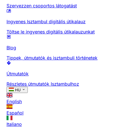
Szervezzen csoportos látogatást
Ingyenes Isztambul digitális útikalauz
Töltse le ingyenes digitális útikalauzunkat
Blog
Tippek, útmutatók és isztambuli történetek
Útmutatók
Részletes útmutatók Isztambulhoz
HU
English
Español
Italiano