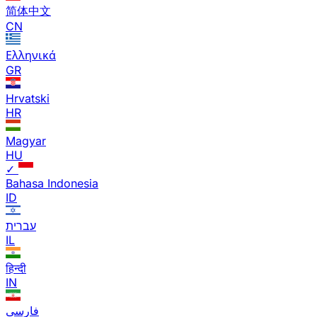
简体中文
CN
Ελληνικά
GR
Hrvatski
HR
Magyar
HU
✓
Bahasa Indonesia
ID
עברית
IL
हिन्दी
IN
فارسی