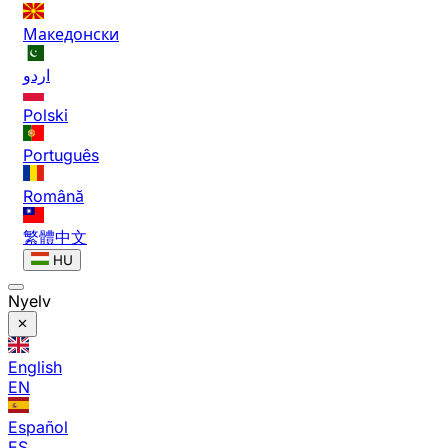
Македонски
اردو
Polski
Português
Română
繁體中文
HU
Nyelv
English
EN
Español
ES