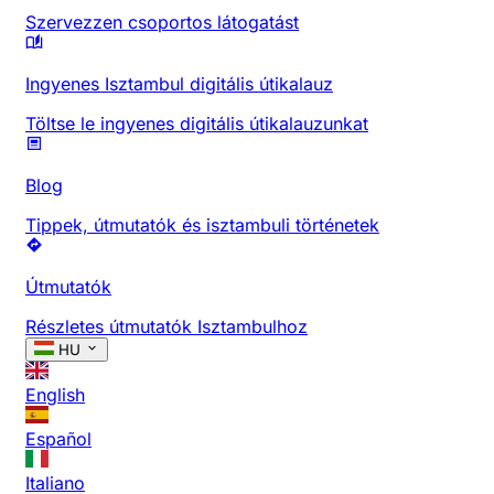
Szervezzen csoportos látogatást
Ingyenes Isztambul digitális útikalauz
Töltse le ingyenes digitális útikalauzunkat
Blog
Tippek, útmutatók és isztambuli történetek
Útmutatók
Részletes útmutatók Isztambulhoz
HU
English
Español
Italiano