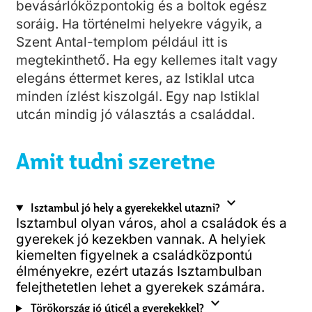
bevásárlóközpontokig és a boltok egész
soráig. Ha történelmi helyekre vágyik, a
Szent Antal-templom például itt is
megtekinthető. Ha egy kellemes italt vagy
elegáns éttermet keres, az Istiklal utca
minden ízlést kiszolgál. Egy nap Istiklal
utcán mindig jó választás a családdal.
Amit tudni szeretne
expand_more
Isztambul jó hely a gyerekekkel utazni?
Isztambul olyan város, ahol a családok és a
gyerekek jó kezekben vannak. A helyiek
kiemelten figyelnek a családközpontú
élményekre, ezért utazás Isztambulban
felejthetetlen lehet a gyerekek számára.
expand_more
Törökország jó úticél a gyerekekkel?