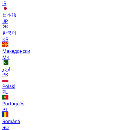
IR
日本語
JP
한국어
KR
Македонски
MK
اردو
PK
Polski
PL
Português
PT
Română
RO