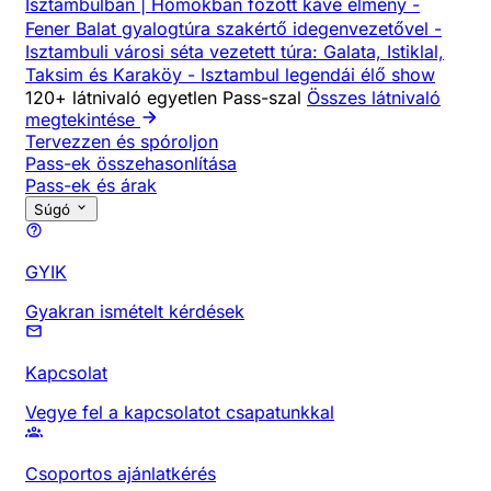
Isztambulban | Homokban főzött kávé élmény
-
Fener Balat gyalogtúra szakértő idegenvezetővel
-
Isztambuli városi séta vezetett túra: Galata, Istiklal,
Taksim és Karaköy
-
Isztambul legendái élő show
120+ látnivaló egyetlen Pass-szal
Összes látnivaló
megtekintése
Tervezzen és spóroljon
Pass-ek összehasonlítása
Pass-ek és árak
Súgó
GYIK
Gyakran ismételt kérdések
Kapcsolat
Vegye fel a kapcsolatot csapatunkkal
Csoportos ajánlatkérés