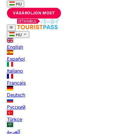
HU
VÁSÁROLJON MOST
HU
English
Español
Italiano
Français
Deutsch
Русский
Türkçe
العربية