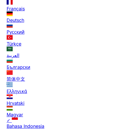
Français
Deutsch
Русский
Türkçe
العربية
Български
简体中文
Ελληνικά
Hrvatski
Magyar
✓
Bahasa Indonesia