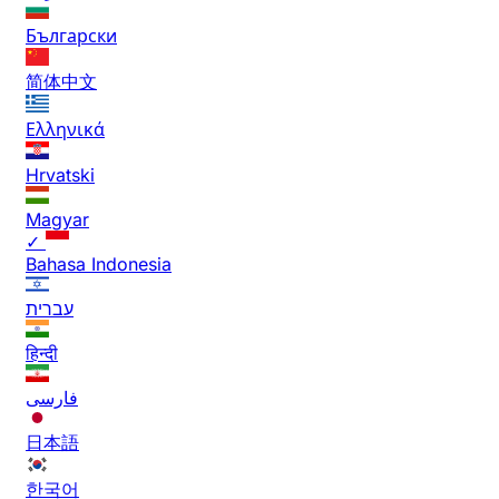
Български
简体中文
Ελληνικά
Hrvatski
Magyar
✓
Bahasa Indonesia
עברית
हिन्दी
فارسی
日本語
한국어