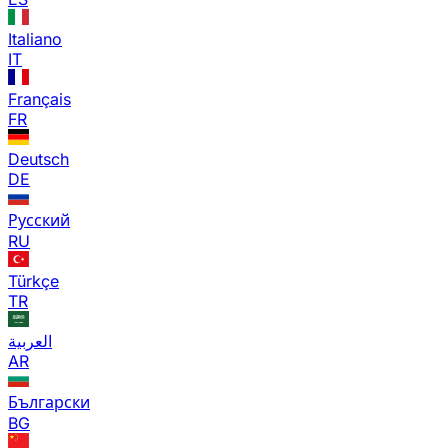
Italiano
IT
Français
FR
Deutsch
DE
Русский
RU
Türkçe
TR
العربية
AR
Български
BG