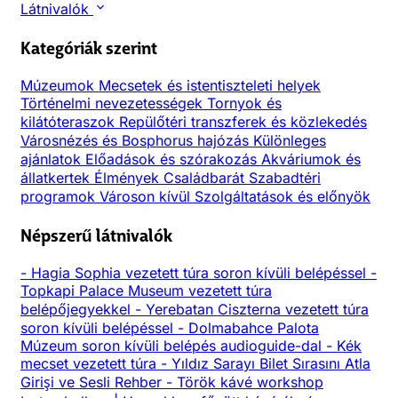
Látnivalók
Kategóriák szerint
Múzeumok
Mecsetek és istentiszteleti helyek
Történelmi nevezetességek
Tornyok és
kilátóteraszok
Repülőtéri transzferek és közlekedés
Városnézés és Bosphorus hajózás
Különleges
ajánlatok
Előadások és szórakozás
Akváriumok és
állatkertek
Élmények
Családbarát
Szabadtéri
programok
Városon kívül
Szolgáltatások és előnyök
Népszerű látnivalók
-
Hagia Sophia vezetett túra soron kívüli belépéssel
-
Topkapi Palace Museum vezetett túra
belépőjegyekkel
-
Yerebatan Ciszterna vezetett túra
soron kívüli belépéssel
-
Dolmabahce Palota
Múzeum soron kívüli belépés audioguide-dal
-
Kék
mecset vezetett túra
-
Yıldız Sarayı Bilet Sırasını Atla
Girişi ve Sesli Rehber
-
Török kávé workshop