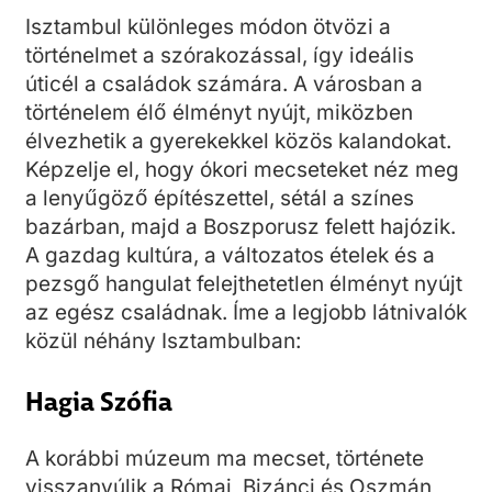
Isztambul különleges módon ötvözi a
történelmet a szórakozással, így ideális
úticél a családok számára. A városban a
történelem élő élményt nyújt, miközben
élvezhetik a gyerekekkel közös kalandokat.
Képzelje el, hogy ókori mecseteket néz meg
a lenyűgöző építészettel, sétál a színes
bazárban, majd a Boszporusz felett hajózik.
A gazdag kultúra, a változatos ételek és a
pezsgő hangulat felejthetetlen élményt nyújt
az egész családnak. Íme a legjobb látnivalók
közül néhány Isztambulban:
Hagia Szófia
A korábbi múzeum ma mecset, története
visszanyúlik a Római, Bizánci és Oszmán