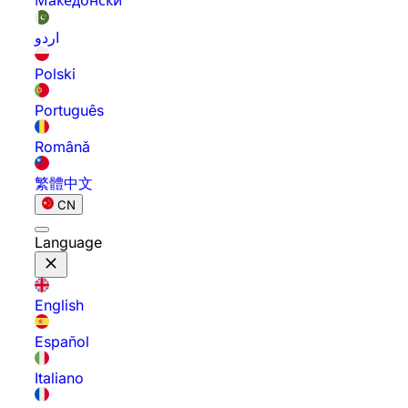
Македонски
اردو
Polski
Português
Română
繁體中文
CN
Language
English
Español
Italiano