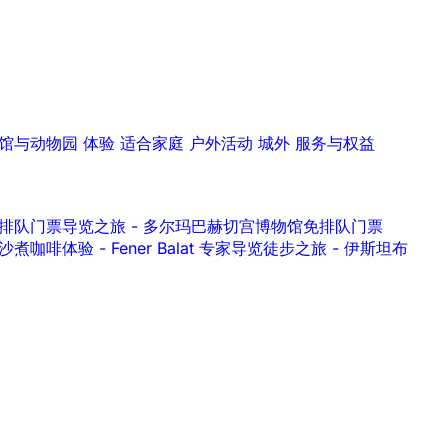
馆与动物园
体验
适合家庭
户外活动
城外
服务与权益
水宫）免排队门票导览之旅
-
多尔玛巴赫切宫博物馆免排队门票
 沙煮咖啡体验
-
Fener Balat 专家导览徒步之旅
-
伊斯坦布