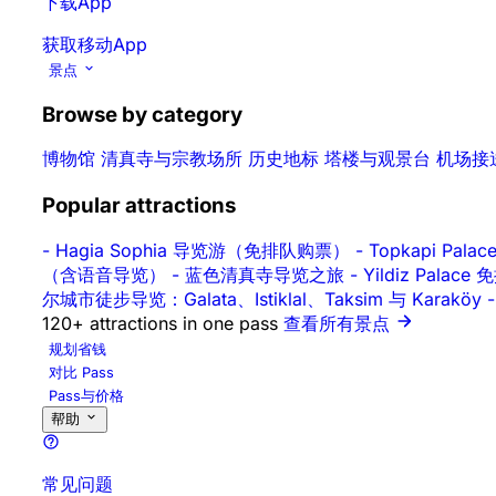
下载App
获取移动App
景点
Browse by category
博物馆
清真寺与宗教场所
历史地标
塔楼与观景台
机场接
Popular attractions
-
Hagia Sophia 导览游（免排队购票）
-
Topkapi Pa
（含语音导览）
-
蓝色清真寺导览之旅
-
Yildiz Pal
尔城市徒步导览：Galata、Istiklal、Taksim 与 Karaköy
-
120+ attractions in one pass
查看所有景点
规划省钱
对比 Pass
Pass与价格
帮助
常见问题