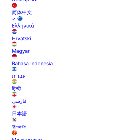
简体中文
✓
Ελληνικά
Hrvatski
Magyar
Bahasa Indonesia
עברית
हिन्दी
فارسی
日本語
한국어