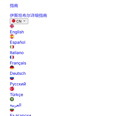
指南
伊斯坦布尔详细指南
CN
English
Español
Italiano
Français
Deutsch
Русский
Türkçe
العربية
Български