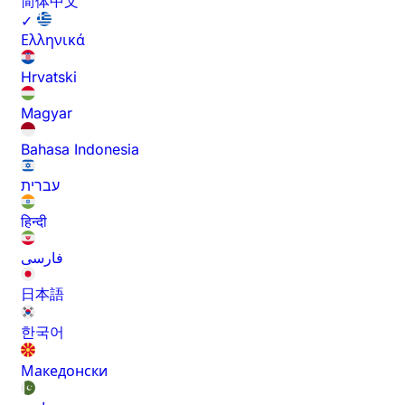
简体中文
✓
Ελληνικά
Hrvatski
Magyar
Bahasa Indonesia
עברית
हिन्दी
فارسی
日本語
한국어
Македонски