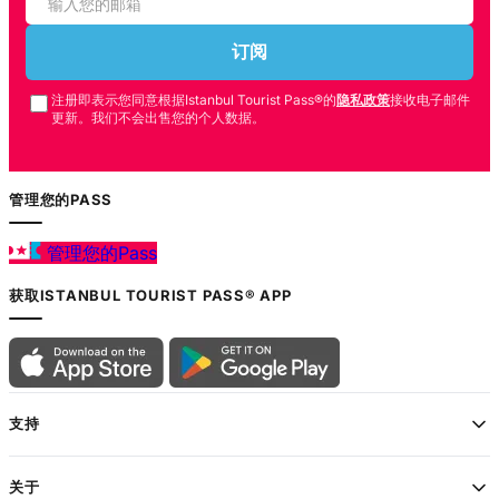
音导览）
订阅
带语音导览的奥塔科伊
注册即表示您同意根据Istanbul Tourist Pass®的
隐私政策
接收电子邮件
清真寺步行游
更新。我们不会出售您的个人数据。
带语音导览的Hunkar
管理您的PASS
Pavilion步行游
管理您的Pass
新清真寺步行游（含语
获取ISTANBUL TOURIST PASS® APP
音导览）
大巴扎步行游览（含语
音导览）
支持
伊斯坦布尔香料市场土
关于
耳其软糖与草本茶品鉴