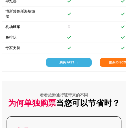
✓
✓
导览游
博斯普鲁斯海峡游
✓
✓
船
宫殿藏品博物馆免排队
门票（含语音导览）
✗
✓
机场班车
✓
✓
免排队
Balat 玩具博物馆门票
✓
✓
专家支持
购买 FAST →
购买 DISCOV
奥斯曼风格摄影体验
伊斯坦布尔幻觉博物馆
看看旅游通行证带来的不同
门票
为何单独购票
当您可以节省时？
Lion Park 动物园门票