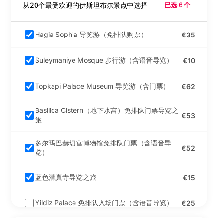
从20个最受欢迎的伊斯坦布尔景点中选择
已选 6 个
Emaar Aquarium 和
Underwater Zoo 免排
队门票
Hagia Sophia 导览游（免排队购票）
€35
Suleymaniye Mosque 步行游（含语音导览）
€10
Beşiktaş JK 博物馆门
票
Topkapi Palace Museum 导览游（含门票）
€62
萨潘贾湖与马舒基耶导
Basilica Cistern（地下水宫）免排队门票导览之
览一日游
€53
旅
多尔玛巴赫切宫博物馆免排队门票（含语音导
Flyzone Air Sports 入
€52
览）
场门票 - Torium
蓝色清真寺导览之旅
€15
Flyzone Air Sports 门
票 - Istiklal Street
Yildiz Palace 免排队入场门票（含语音导览）
€25