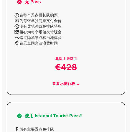
无 Pass
在每个景点排长队购票
王子群岛午餐之旅
为每张单独门票支付全价
没有导览游或免排队特权
担心为每个场馆携带现金
错过隐藏景点和当地体验
Buyukada 島來回船票
在景点间奔波浪费时间
（含語音導覽）
典型
3
天费用
€428
Heybeliada岛往返船票
（含语音导览）
查看示例行程 →
带语音导览的克纳勒阿
达岛徒步之旅
使用
Istanbul Tourist Pass®
带语音导览的布尔加扎
达岛徒步之旅
所有主要景点免排队