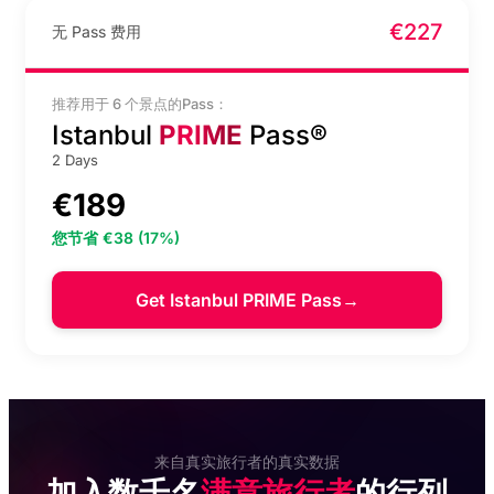
伊斯坦布尔香料市场土耳其软糖与草本茶品鉴体验
€4
Flyzone Air Sports 入
€227
无 Pass 费用
场门票 - Mall of
Istanbul
Legends of Istanbul 现场演出
€42
推荐用于 6 个景点的Pass：
Istanbul
PRIME
Pass®
Flyzone Air Sports 门
Abud Efendi Mansion 旋转苦行僧表演门票
€20
票 - Lens Istanbul
2 Days
€189
少女塔免排队门票（含语音导览）
€34
伊斯坦布尔水族馆门票
您节省 €38 (17%)
Çamlıca Tower观景台门票（含语音导览）
€25
Get Istanbul PRIME Pass
→
博斯普鲁斯海峡日落游船（含语音导览）
€12
伊斯坦堡機場接駁服務
伊斯坦布尔考古博物馆免排队购票入场（含语音
€20
导览）
小圣索菲亚清真寺语音
导览步行游
加拉塔大桥下的正宗土耳其美食品鉴体验
€12
来自真实旅行者的真实数据
加入数千名
满意旅行者
的行列