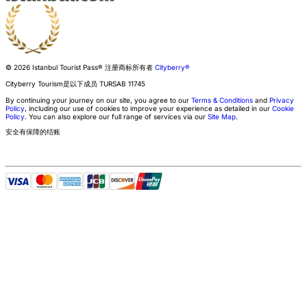
© 2026 Istanbul Tourist Pass®
注册商标所有者
Cityberry®
Cityberry Tourism是以下成员
TURSAB
11745
By continuing your journey on our site, you agree to our
Terms & Conditions
and
Privacy
Policy
, including our use of cookies to improve your experience as detailed in our
Cookie
Policy
. You can also explore our full range of services via our
Site Map
.
安全有保障的结账