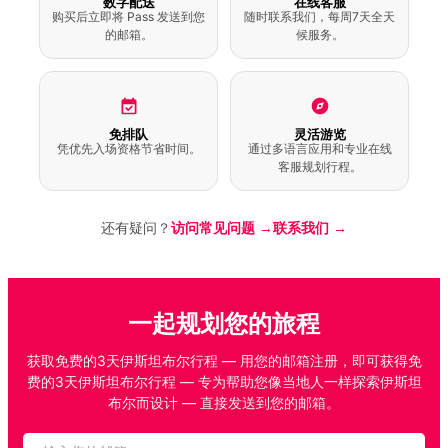
数字配送
在线客服
伊斯坦布尔机器人博物
购买后立即将 Pass 发送到您
随时联系我们，每周7天全天
馆体验门票
的邮箱。
候服务。
伊斯兰科学技术史伊斯
坦布尔博物馆门票（含
语音导览）
免排队
灵活游览
凭优先入场资格节省时间。
通过多语言应用和专业在线
客服规划行程。
埃于普苏丹清真寺语音
导览步行游
还有疑问？
访问常见问题 →
联系我们 →
皮埃尔·洛蒂步行游（含
语音导览）
一起规划您的旅程
金角湾和博斯普鲁斯海
获取免费的3天伊斯坦布尔行程 — 用您的邮箱注册，即可获得免
峡日落游船（含语音导
费的3天伊斯坦布尔行程 — 专为帮助您像当地人一样探索伊斯坦
览）
布尔而设计 — 直接发送到您的邮箱。
香料市场步行游（含语