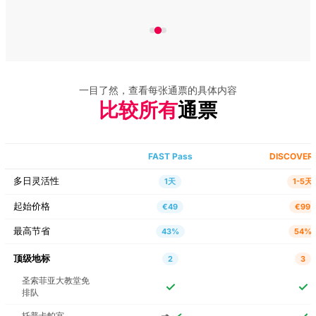
Perfect First Tour
The Little Prince: An
Adventure in Istanbul
Live Show
一目了然，查看每张通票的具体内容
比较所有
通票
伊斯坦布尔考古博物馆
免排队门票（含语音导
览）
FAST Pass
DISCOVER 
土耳其与伊斯兰艺术博
多日灵活性
1天
1-5天
物馆免排队门票（含语
音导览）
起始价格
€49
€99
最高节省
43%
54%
加拉塔大桥下的正宗土
耳其美食品鉴体验
顶级地标
2
3
圣索菲亚大教堂免
✓
✓
排队
Dolmabahçe 清真寺语
音导览
托普卡帕宫