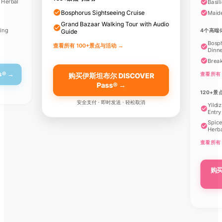
 Herbal
Basil
票（含语音导览）
Bosphorus Sightseeing Cruise
Maid
Grand Bazaar Walking Tour with Audio
ting
4个高端
Guide
Bosph
查看所有 100+景点与活动 →
伊斯坦布尔传奇现场秀
Dinn
Break
s® →
查看所有 
购买伊斯坦布尔 DISCOVER
Pass® →
Abud Efendi Mansion
120+
旋转苦行僧表演门票
安全支付 · 即时发送 · 轻松取消
Yildi
Entry
Spice
Herba
Camlica Tower观景台
门票（含语音导览）
查看所有 
购买
博斯普鲁斯海峡日落游
船（含语音导览）
Istanbul: Historic
Peninsula Walk: The