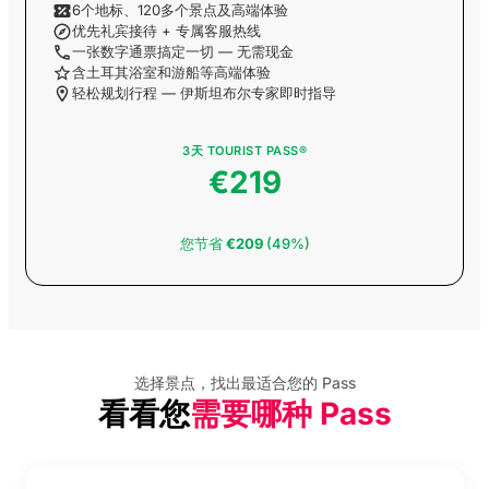
6个地标、120多个景点及高端体验
优先礼宾接待 + 专属客服热线
一张数字通票搞定一切 — 无需现金
ViaSea Aquarium 门票
含土耳其浴室和游船等高端体验
轻松规划行程 — 伊斯坦布尔专家即时指导
3天 TOURIST PASS®
ViaSea 主题公园门票
€219
博斯普鲁斯海峡观光游
您节省
€209
(49%)
船门票（含语音导览）
布尔萨一日游与购物导
览之旅
选择景点，找出最适合您的 Pass
看看您
需要哪种 Pass
Sapphire 观景台门票