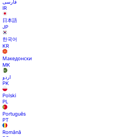
فارسی
IR
日本語
JP
한국어
KR
Македонски
MK
اردو
PK
Polski
PL
Português
PT
Română