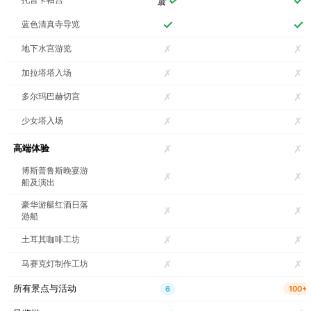
✓
✓
或
✓
✓
蓝色清真寺导览
✗
✗
地下水宫游览
乔拉教堂博物馆门票和
语音导览
✗
✗
加拉塔塔入场
✗
✗
多尔玛巴赫切宫
苏莱曼尼耶清真寺语音
✗
✗
少女塔入场
导览步行游
高端体验
✗
✗
博斯普鲁斯晚宴游
Rumeli堡垒免排队门票
✗
✗
（含语音导览）
船及演出
豪华游艇红酒日落
✗
✗
游船
贝勒贝伊宫博物馆免排
✗
✗
土耳其咖啡工坊
队门票（含语音导览）
✗
✗
马赛克灯制作工坊
金角湾和博斯普鲁斯海
所有景点与活动
6
100+
峡观光游船（含语音导
览）