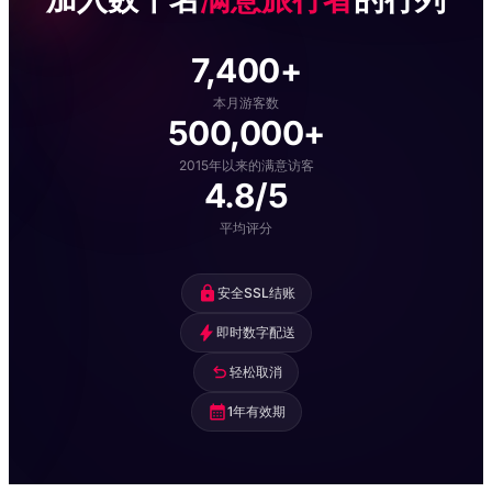
塔克西姆广场与伊斯提克拉尔大街语音导览步行
国家宫殿绘画博物馆免
€10
之旅
排队门票入场（含语音
导览）
7,400+
奥斯曼风格摄影体验
€15
本月游客数
塔克西姆广场与伊斯提
500,000+
克拉尔大街语音导览步
大巴扎（Grand Bazaar）步行之旅（含语音导
行游
€10
览）
2015年以来的满意访客
4.8/5
Fener 和 Balat 语音导
平均评分
览徒步之旅
安全SSL结账
Zippline Adventure
Entry Ticket at Sile
即时数字配送
Lighthouse
轻松取消
Kucuksu Pavilion 免排
1年有效期
队门票（含语音导览）