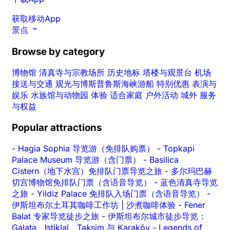
获取移动App
景点
Browse by category
博物馆
清真寺与宗教场所
历史地标
塔楼与观景台
机场
接送与交通
观光与博斯普鲁斯海峡游船
特别优惠
表演与
娱乐
水族馆与动物园
体验
适合家庭
户外活动
城外
服务
与权益
Popular attractions
-
Hagia Sophia 导览游（免排队购票）
-
Topkapi
Palace Museum 导览游（含门票）
-
Basilica
Cistern（地下水宫）免排队门票导览之旅
-
多尔玛巴赫
切宫博物馆免排队门票（含语音导览）
-
蓝色清真寺导览
之旅
-
Yildiz Palace 免排队入场门票（含语音导览）
-
伊斯坦布尔土耳其咖啡工作坊 | 沙煮咖啡体验
-
Fener
Balat 专家导览徒步之旅
-
伊斯坦布尔城市徒步导览：
Galata、Istiklal、Taksim 与 Karaköy
-
Legends of