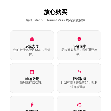
Ihlamur Pavilions 免排
队门票（含语音导览）
放心购买
每张 Istanbul Tourist Pass 均有满意保障
Selfie Point Istanbul
门票
Beykoz Mecidiye
安全支付
节省保障
Pavilion 免排队门票
您的支付信息受 SSL 加密保
若未节省费用，我们退还差
（含语音导览）
护。
额。
亚当·密茨凯维奇博物馆
语音导览
1年有效期
轻松取消
随时出行或取消。
计划有变？开始前24小时取
消可获退款。
Yildiz Park 步行游览语
音导览