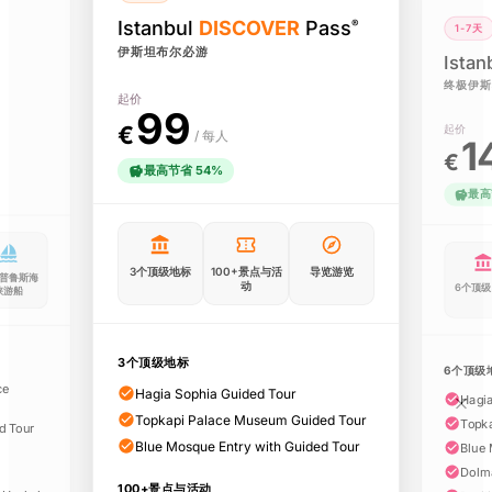
Istanbul
DISCOVER
Pass
®
1-7天
伊斯坦布尔必游
Istan
终极伊斯
起价
99
€
起价
/ 每人
1
€
最高节省 54%
最高
3个顶级地标
100+景点与活
导览游览
普鲁斯海
动
6个顶
峡游船
3个顶级地标
6个顶级
ce
Hagia Sophia Guided Tour
100+景点与活动
×
Hagia
4
1
Topkapi Palace Museum Guided Tour
Topk
d Tour
Blue Mosque Entry with Guided Tour
Blue 
Dolm
100+景点与活动
Yildiz Palace 免排队门