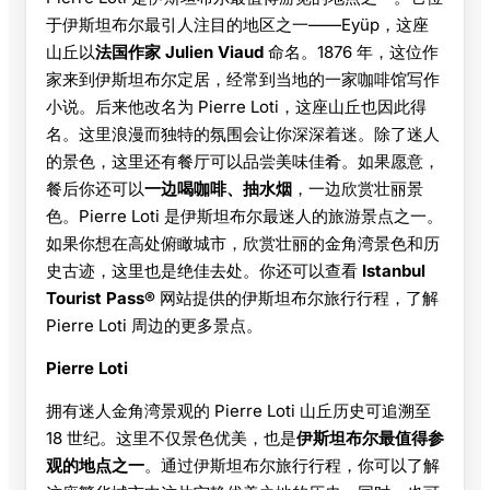
于伊斯坦布尔最引人注目的地区之一——Eyüp，这座
山丘以
法国作家 Julien Viaud
命名。1876 年，这位作
家来到伊斯坦布尔定居，经常到当地的一家咖啡馆写作
小说。后来他改名为 Pierre Loti，这座山丘也因此得
名。这里浪漫而独特的氛围会让你深深着迷。除了迷人
的景色，这里还有餐厅可以品尝美味佳肴。如果愿意，
餐后你还可以
一边喝咖啡、抽水烟
，一边欣赏壮丽景
色。Pierre Loti 是伊斯坦布尔最迷人的旅游景点之一。
如果你想在高处俯瞰城市，欣赏壮丽的金角湾景色和历
史古迹，这里也是绝佳去处。你还可以查看
Istanbul
Tourist Pass®
网站提供的伊斯坦布尔旅行行程，了解
Pierre Loti 周边的更多景点。
Pierre Loti
拥有迷人金角湾景观的 Pierre Loti 山丘历史可追溯至
18 世纪。这里不仅景色优美，也是
伊斯坦布尔最值得参
观的地点之一
。通过伊斯坦布尔旅行行程，你可以了解