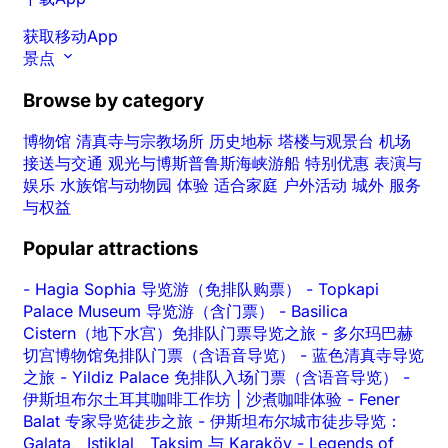
获取移动App
景点
Browse by category
博物馆
清真寺与宗教场所
历史地标
塔楼与观景台
机场
接送与交通
观光与博斯普鲁斯海峡游船
特别优惠
表演与
娱乐
水族馆与动物园
体验
适合家庭
户外活动
城外
服务
与权益
Popular attractions
-
Hagia Sophia 导览游（免排队购票）
-
Topkapi
Palace Museum 导览游（含门票）
-
Basilica
Cistern（地下水宫）免排队门票导览之旅
-
多尔玛巴赫
切宫博物馆免排队门票（含语音导览）
-
蓝色清真寺导览
之旅
-
Yildiz Palace 免排队入场门票（含语音导览）
-
伊斯坦布尔土耳其咖啡工作坊 | 沙煮咖啡体验
-
Fener
Balat 专家导览徒步之旅
-
伊斯坦布尔城市徒步导览：
Galata、Istiklal、Taksim 与 Karaköy
-
Legends of