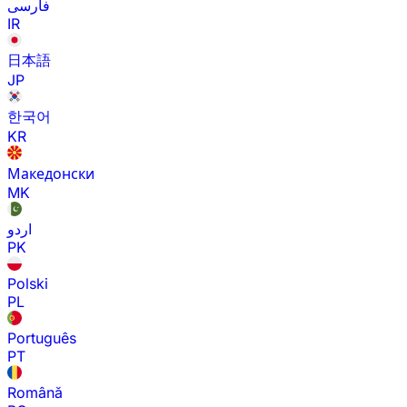
فارسی
IR
日本語
JP
한국어
KR
Македонски
MK
اردو
PK
Polski
PL
Português
PT
Română