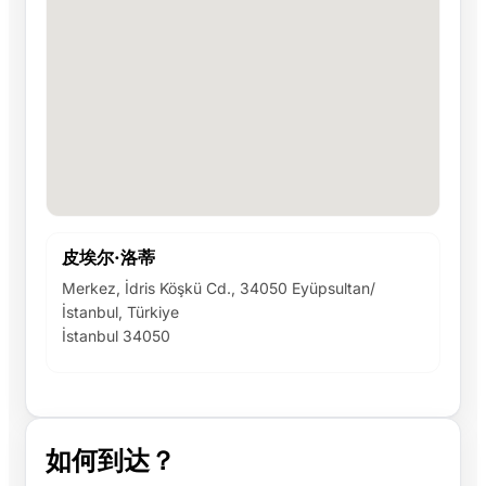
皮埃尔·洛蒂
Merkez, İdris Köşkü Cd., 34050 Eyüpsultan/
İstanbul, Türkiye
İstanbul 34050
如何到达？