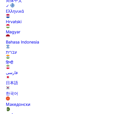
简体中文
✓
Ελληνικά
Hrvatski
Magyar
Bahasa Indonesia
עברית
हिन्दी
فارسی
日本語
한국어
Македонски