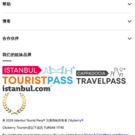
帮助
博客
合作伙伴
我们的姐妹品牌
© 2026 Istanbul Tourist Pass®
注册商标所有者
Cityberry®
Cityberry Tourism是以下成员
TURSAB
11745
By continuing your journey on our site, you agree to our
Terms & Conditions
and
Privacy