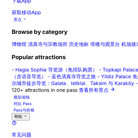
下载App
获取移动App
景点
Browse by category
博物馆
清真寺与宗教场所
历史地标
塔楼与观景台
机场接
Popular attractions
-
Hagia Sophia 导览游（免排队购票）
-
Topkapi Pa
（含语音导览）
-
蓝色清真寺导览之旅
-
Yildiz Pal
尔城市徒步导览：Galata、Istiklal、Taksim 与 Karaköy
-
120+ attractions in one pass
查看所有景点
规划省钱
对比 Pass
Pass与价格
帮助
常见问题