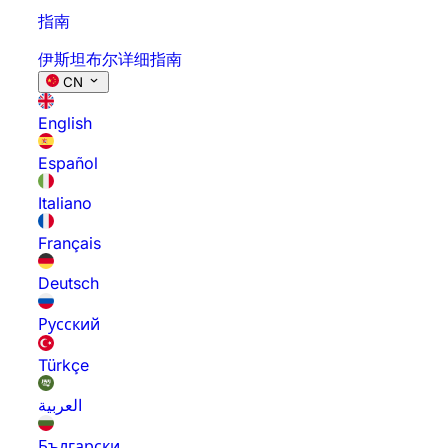
指南
伊斯坦布尔详细指南
CN
English
Español
Italiano
Français
Deutsch
Русский
Türkçe
العربية
Български