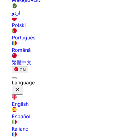
Македонски
اردو
Polski
Português
Română
繁體中文
CN
Language
English
Español
Italiano