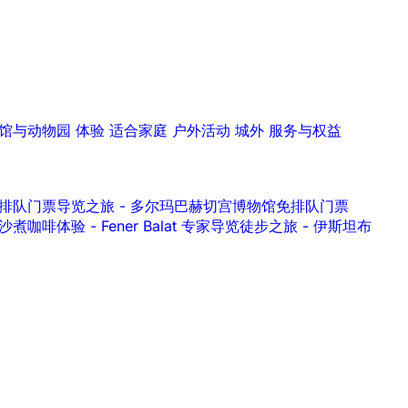
馆与动物园
体验
适合家庭
户外活动
城外
服务与权益
水宫）免排队门票导览之旅
-
多尔玛巴赫切宫博物馆免排队门票
 沙煮咖啡体验
-
Fener Balat 专家导览徒步之旅
-
伊斯坦布