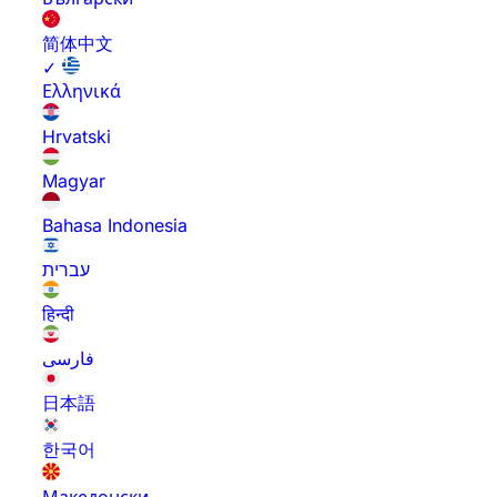
简体中文
✓
Ελληνικά
Hrvatski
Magyar
Bahasa Indonesia
עברית
हिन्दी
فارسی
日本語
한국어