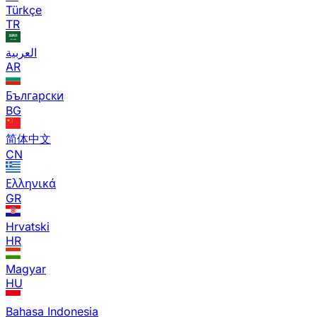
Türkçe
TR
العربية
AR
Български
BG
简体中文
CN
Ελληνικά
GR
Hrvatski
HR
Magyar
HU
Bahasa Indonesia