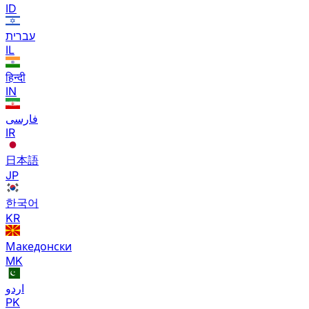
ID
עברית
IL
हिन्दी
IN
فارسی
IR
日本語
JP
한국어
KR
Македонски
MK
اردو
PK