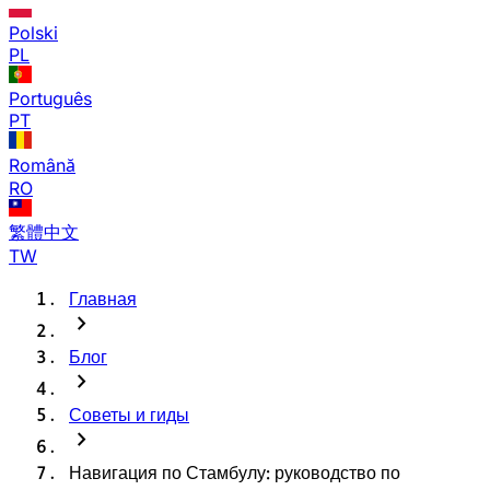
Polski
PL
Português
PT
Română
RO
繁體中文
TW
Главная
chevron_right
Блог
chevron_right
Советы и гиды
chevron_right
Навигация по Стамбулу: руководство по