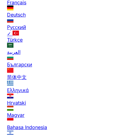
Français
Deutsch
Русский
✓
Türkçe
العربية
Български
简体中文
Ελληνικά
Hrvatski
Magyar
Bahasa Indonesia