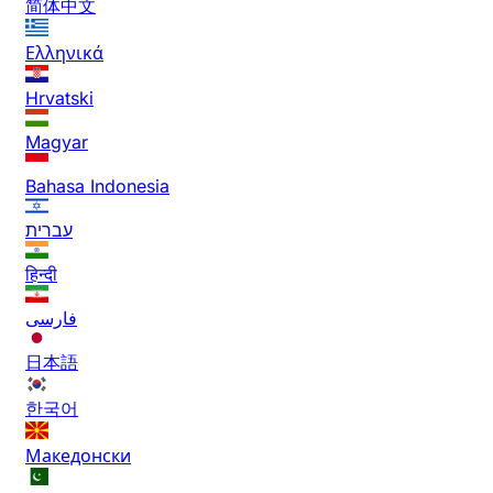
简体中文
Ελληνικά
Hrvatski
Magyar
Bahasa Indonesia
עברית
हिन्दी
فارسی
日本語
한국어
Македонски