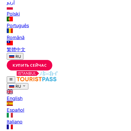
اردو
Polski
Português
Română
繁體中文
RU
КУПИТЬ СЕЙЧАС
RU
English
Español
Italiano