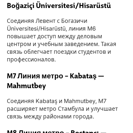
Boğaziçi Üniversitesi/Hisarüstü
Соединяя Левент с Богазичи
Üniversitesi/Hisarüstü, линия M6
повышает доступ между деловым
центром и учебным заведением. Такая
связь облегчает поездки студентов и
профессионалов.
M7 Линия метро – Kabataş —
Mahmutbey
Соединяя Kabataş и Mahmutbey, M7
расширяет метро Стамбула и улучшает
связь между районами города.
M8 Линия метро – Bostancı —