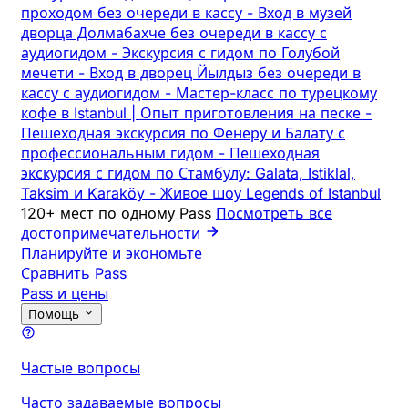
проходом без очереди в кассу
-
Вход в музей
дворца Долмабахче без очереди в кассу с
аудиогидом
-
Экскурсия с гидом по Голубой
мечети
-
Вход в дворец Йылдыз без очереди в
кассу с аудиогидом
-
Мастер-класс по турецкому
кофе в Istanbul | Опыт приготовления на песке
-
Пешеходная экскурсия по Фенеру и Балату с
профессиональным гидом
-
Пешеходная
экскурсия с гидом по Стамбулу: Galata, Istiklal,
Taksim и Karaköy
-
Живое шоу Legends of Istanbul
120+ мест по одному Pass
Посмотреть все
достопримечательности
Планируйте и экономьте
Сравнить Pass
Pass и цены
Помощь
Частые вопросы
Часто задаваемые вопросы