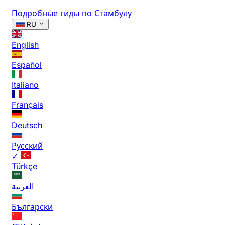
Подробные гиды по Стамбулу
RU
English
Español
Italiano
Français
Deutsch
Русский
✓
Türkçe
العربية
Български