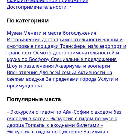
Скачайте мобильное приложение
Достопримечательности
По категориям
Музеи
Мечети и места богослужения
Исторические достопримечательности
Башни и
смотровые площадки
Трансферы из/в аэропорт и
транспорт
Осмотр достопримечательностей и
круиз по Босфору
Специальные предложения
Шоу и развлечения
Аквариумы и зоопарки
Впечатления
Для всей семьи
Активности на
свежем воздухе
За пределами города
Услуги и
преимущества
Популярные места
-
Экскурсия с гидом по Айя-Софии с входом без
очереди в кассу
-
Экскурсия с гидом по музею
дворца Топкапы с входными билетами
-
Экскурсия с гидом по Цистерне Базилика с