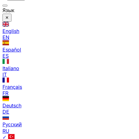
Язык
English
EN
Español
ES
Italiano
IT
Français
FR
Deutsch
DE
Русский
RU
✓