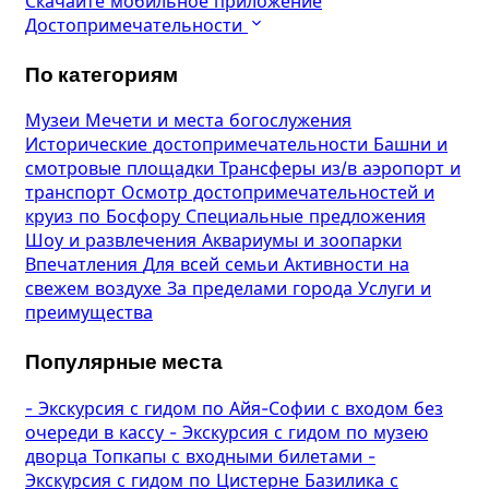
Скачайте мобильное приложение
Достопримечательности
По категориям
Музеи
Мечети и места богослужения
Исторические достопримечательности
Башни и
смотровые площадки
Трансферы из/в аэропорт и
транспорт
Осмотр достопримечательностей и
круиз по Босфору
Специальные предложения
Шоу и развлечения
Аквариумы и зоопарки
Впечатления
Для всей семьи
Активности на
свежем воздухе
За пределами города
Услуги и
преимущества
Популярные места
-
Экскурсия с гидом по Айя-Софии с входом без
очереди в кассу
-
Экскурсия с гидом по музею
дворца Топкапы с входными билетами
-
Экскурсия с гидом по Цистерне Базилика с