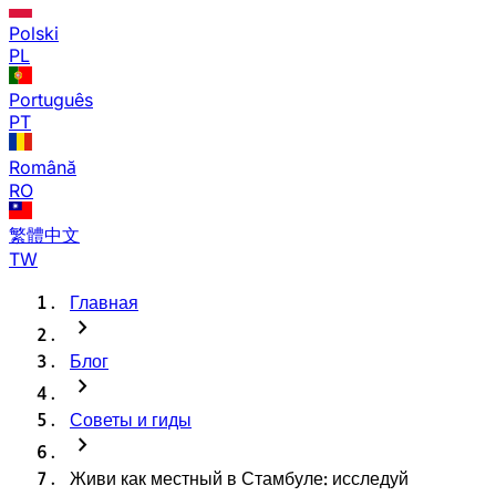
Polski
PL
Português
PT
Română
RO
繁體中文
TW
Главная
chevron_right
Блог
chevron_right
Советы и гиды
chevron_right
Живи как местный в Стамбуле: исследуй