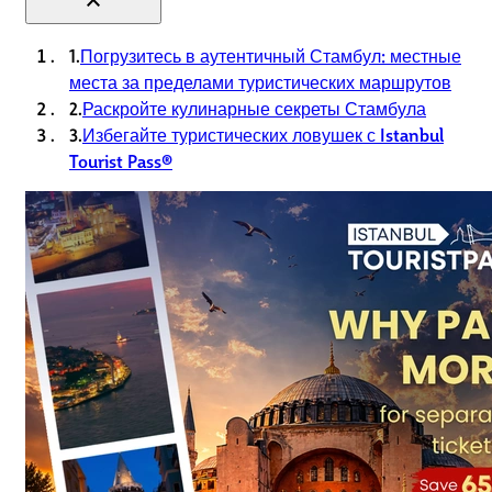
expand_less
1.
Погрузитесь в аутентичный Стамбул: местные
места за пределами туристических маршрутов
2.
Раскройте кулинарные секреты Стамбула
3.
Избегайте туристических ловушек с Istanbul
Tourist Pass®