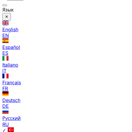
Язык
English
EN
Español
ES
Italiano
IT
Français
FR
Deutsch
DE
Русский
RU
✓