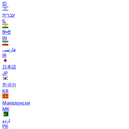
ID
עברית
IL
हिन्दी
IN
فارسی
IR
日本語
JP
한국어
KR
Македонски
MK
اردو
PK