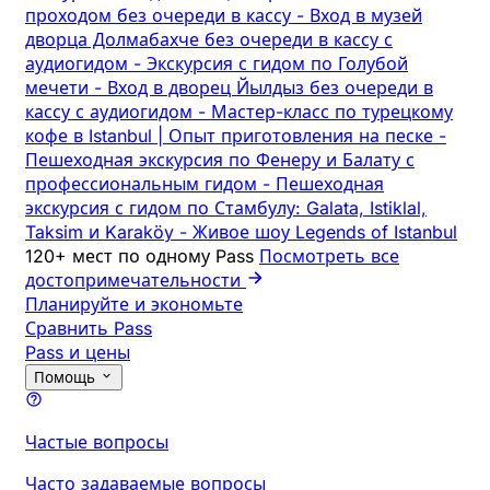
проходом без очереди в кассу
-
Вход в музей
дворца Долмабахче без очереди в кассу с
аудиогидом
-
Экскурсия с гидом по Голубой
мечети
-
Вход в дворец Йылдыз без очереди в
кассу с аудиогидом
-
Мастер-класс по турецкому
кофе в Istanbul | Опыт приготовления на песке
-
Пешеходная экскурсия по Фенеру и Балату с
профессиональным гидом
-
Пешеходная
экскурсия с гидом по Стамбулу: Galata, Istiklal,
Taksim и Karaköy
-
Живое шоу Legends of Istanbul
120+ мест по одному Pass
Посмотреть все
достопримечательности
Планируйте и экономьте
Сравнить Pass
Pass и цены
Помощь
Частые вопросы
Часто задаваемые вопросы