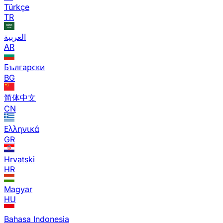
Türkçe
TR
العربية
AR
Български
BG
简体中文
CN
Ελληνικά
GR
Hrvatski
HR
Magyar
HU
Bahasa Indonesia