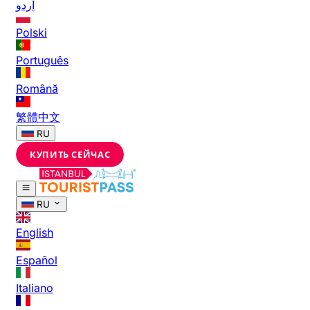
اردو
Polski
Português
Română
繁體中文
RU
КУПИТЬ СЕЙЧАС
RU
English
Español
Italiano