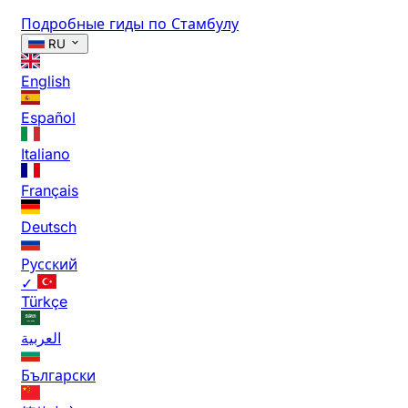
Подробные гиды по Стамбулу
RU
English
Español
Italiano
Français
Deutsch
Русский
✓
Türkçe
العربية
Български