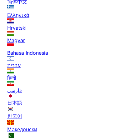
简体中文
Ελληνικά
Hrvatski
Magyar
Bahasa Indonesia
עברית
हिन्दी
فارسی
日本語
한국어
Македонски